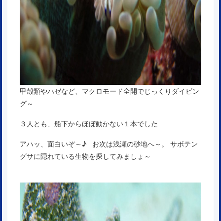
甲殻類やハゼなど、マクロモード全開でじっくりダイビン
グ～
３人とも、船下からほぼ動かない１本でした
アハッ、面白いぞ～♪ お次は浅瀬の砂地へ～。 サボテン
グサに隠れている生物を探してみましょ～