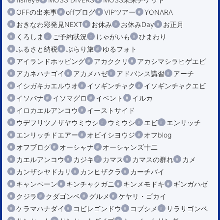
OFFの出来事
offブログ
VIPツアー
YONARA
おきなわ彩発見NEXT
お休み
お休みDay
お正月
くろしま
ご予約状況
じゃがいも
ひまわり
ふるさと納税
ぶらり旅
ゆるフォト
アイランドホッピング
アカククリ
アカシマシラヒゲエビ
アカネハナゴイ
アカメハゼ
アドバンス講習
アーチ
イシガキカエルウオ
イソギンチャク
イソギンチャクエビ
イソバナ
イソマグロ
イベント
イルカ
イロカエルアンコウ
イーストサイド
ウデフリツノザヤウミウシ
ウミウシ
エビ
エンリッチ
エンリッチドエアー
オビイシヨウジ
オフblog
オフブログ
オーシャナ
オーシャンズ十二
カエルアンコウ
カジキ
カマス
カマスの群れ
カメ
カンザシヤドカリ
カンヒザクラ
カーチバイ
キャンペーン
キンチャクガニ
キンメモドキ
ギンガハゼ
クジラ
クダゴンベ
グルメ
ケヤリ・ゴカイ
ケラマハナダイ
コビレゴンドウ
コブシメ
サラサゴンベ