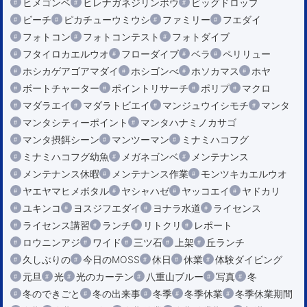
ヒメゴンベ
ヒレナガネジリンボウ
ビッグドロップ
ビーチ
ピカチューウミウシ
ファミリー
フエダイ
フォトコン
フォトコンテスト
フォトダイブ
フタイロカエルウオ
フローダイブ
ベラ
ペリリュー
ホシカゲアゴアマダイ
ホシゴンべ
ホソカマス
ホヤ
ボートチャーター
ポイントリサーチ
ポリプ
マクロ
マダラエイ
マダラトビエイ
マンジュウイシモチ
マンタ
マンタシティーポイント
マンタハナミノカサゴ
マンタ摂餌シーン
マンツーマン
ミナミハコフグ
ミナミハコフグ幼魚
メガネゴンベ
メンテナンス
メンテナンス休暇
メンテナンス作業
モンツキカエルウオ
ヤエヤマヒメボタル
ヤシャハゼ
ヤッコエイ
ヤドカリ
ユキンコ
ヨスジフエダイ
ヨナラ水道
ライセンス
ライセンス講習
ランチ
リトクリ
レポート
ロウニンアジ
ワイド
三ツ石
上架
丘ランチ
久しぶりの
今日のMOSS
休日
休業
体験ダイビング
元旦
光
光のカーテン
八重山ブルー
写真
冬
冬のできごと
冬の出来事
冬季
冬季休業
冬季休業期間