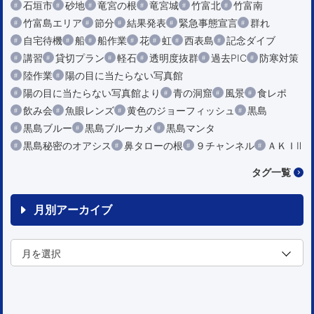
石垣市
砂地
竜宮の根
竜宮城
竹富北
竹富南
竹富島エリア
節分
結果発表
緊急事態宣言
群れ
自宅待機
船
船作業
花
虹
西表島
記念ダイブ
講習
貸切プラン
軽石
透明度抜群
過去PIC
防寒対策
陸作業
陽の目に当たらない写真館
陽の目に当たらない写真館より
青の洞窟
風景
食レポ
飲み会
魚眼レンズ
黄色のジョーフィッシュ
黒島
黒島ブルー
黒島ブルーカメ
黒島マンタ
黒島秘密のオアシス
鼻タローの根
９チャンネル
ＡＫＩⅡ
タグ一覧
月別アーカイブ