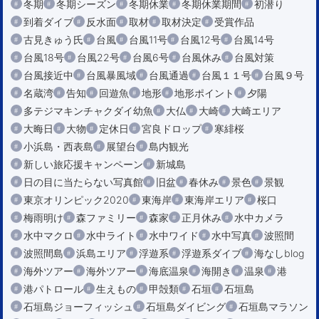
冬期
冬期シーズン
冬期休業
冬期休業期間
初潜り
到着ダイブ
反水面
取材
取材決定
受賞作品
古見きゅう氏
台風
台風11号
台風12号
台風14号
台風18号
台風22号
台風6号
台風休み
台風対策
台風接近中
台風暴風域
台風通過
台風１１号
台風９号
名蔵湾
告知
回遊魚
地形
地形ポイント
夕陽
多テジマキンチャクダイ幼魚
大仏
大崎
大崎エリア
大晦日
大物
定休日
宮良ドロップ
寒緋桜
小浜島・西表島
展望台
島内観光
新しい旅応援キャンペーン
新城島
日の目に当たらない写真館
旧盆
春休み
景色
景観
東京オリンピック2020
東海岸
東海岸エリア
桜口
梅雨明け
森ファミリー
森家
正月休み
水中カメラ
水中マクロ
水中ライト
水中ワイド
水中写真
波照間
波照間島
浜島エリア
浮遊系
浮遊系ダイブ
海なしblog
海外ツアー
海外ツアー
海底温泉
海開き
温泉
港
港パトロール
生えもの
甲殻類
石垣
石垣島
石垣島ジョーフィッシュ
石垣島ダイビング
石垣島マラソン