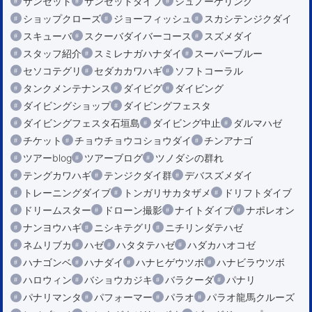
サンセット
サンセットダイブ
シュノーケリング
ショップクローズ
ジョーフィッシュ
スカシテンジクダイ
スキューバ
スクーバダイバーコース
スズメダイ
スタッフ紹介
スミレナガハナダイ
スーパーブルー
セソコテグリ
セダカカワハギ
ソフトコーラル
タンクメンテナンス
ダイビグ
ダイビング
ダイビングショップ
ダイビングフェスタ
ダイビングフェスタ石垣島
ダイビング中止
ダルマハゼ
チケット
チョウチョウコショウダイ
チンアナゴ
ツアーblog
ツアーブログ
ツノダシの群れ
テングカワハギ
テンジクダイ群
デバスズメダイ
トレーニングダイブ
トンガリサカタザメ
ドリフトダイブ
ドリームスター
ドローン撮影
ナイトダイブ
ナポレオン
ナンヨウハギ
ニシキテグリ
ニチリンダテハゼ
ネムリブカ
ハゼ
ハタタテハゼ
ハダカハオコゼ
ハナゴンベ
ハナダイ
ハナヒゲウツボ
ハナビラウツボ
ハロウィン
バショウカジキ
バラクーダ
パナリ
パナリマンタ
パフォーマー
パラオ
パラオ龍馬クルーズ