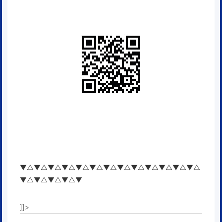
▼△▼△▼△▼△▼△▼△▼△▼△▼△▼△▼△▼△▼△
▼△▼△▼△▼△▼
]]>