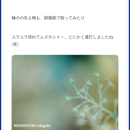
極小の生え物も、顕微鏡で狙ってみたり
ユラユラ揺れてムズカシイ～。とにかく連打しましたね
(笑)