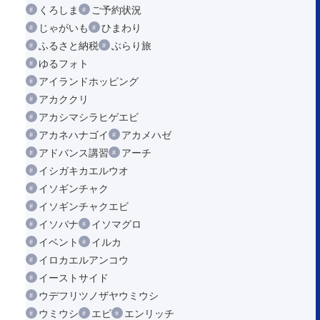
くろしま
ご予約状況
じゃがいも
ひまわり
ふるさと納税
ぶらり旅
ゆるフォト
アイランドホッピング
アカククリ
アカシマシラヒゲエビ
アカネハナゴイ
アカメハゼ
アドバンス講習
アーチ
イシガキカエルウオ
イソギンチャク
イソギンチャクエビ
イソバナ
イソマグロ
イベント
イルカ
イロカエルアンコウ
イーストサイド
ウデフリツノザヤウミウシ
ウミウシ
エビ
エンリッチ