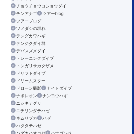
チョウチョウコショウダイ
チンアナゴ
ツアーblog
ツアーブログ
ツノダシの群れ
テングカワハギ
テンジクダイ群
デバスズメダイ
トレーニングダイブ
トンガリサカタザメ
ドリフトダイブ
ドリームスター
ドローン撮影
ナイトダイブ
ナポレオン
ナンヨウハギ
ニシキテグリ
ニチリンダテハゼ
ネムリブカ
ハゼ
ハタタテハゼ
ハダカハオコゼ
ハナゴンベ