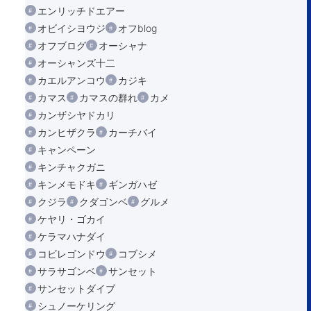
エンリッチドエアー
オビイシヨウジ
オフblog
オフブログ
オーシャナ
オーシャンズ十二
カエルアンコウ
カジキ
カマス
カマスの群れ
カメ
カンザシヤドカリ
カンヒザクラ
カーチバイ
キャンペーン
キンチャクガニ
キンメモドキ
ギンガハゼ
クジラ
クダゴンベ
グルメ
ケヤリ・ゴカイ
ケラマハナダイ
コビレゴンドウ
コブシメ
サラサゴンベ
サンセット
サンセットダイブ
シュノーケリング