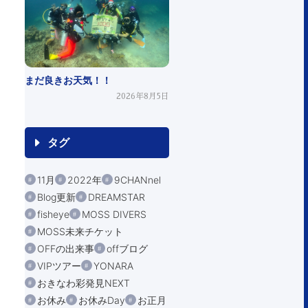
まだ良きお天気！！
2026年8月5日
タグ
11月
2022年
9CHANnel
Blog更新
DREAMSTAR
fisheye
MOSS DIVERS
MOSS未来チケット
OFFの出来事
offブログ
VIPツアー
YONARA
おきなわ彩発見NEXT
お休み
お休みDay
お正月