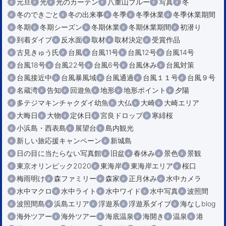
元旦
光
光のカーテン
八重山ブルー
写真
冬
冬のできごと
冬の出来事
冬季
冬季休業
冬季休業期間
冬期
冬期シーズン
冬期休業
冬期休業期間
初潜り
到着ダイブ
反水面
取材
取材決定
受賞作品
古見きゅう氏
台風
台風11号
台風12号
台風14号
台風18号
台風22号
台風6号
台風休み
台風対策
台風接近中
台風暴風域
台風通過
台風１１号
台風９号
名蔵湾
告知
回遊魚
地形
地形ポイント
夕陽
多テジマキンチャクダイ幼魚
大仏
大崎
大崎エリア
大晦日
大物
定休日
宮良ドロップ
寒緋桜
小浜島・西表島
展望台
島内観光
新しい旅応援キャンペーン
新城島
日の目に当たらない写真館
旧盆
春休み
景色
景観
東京オリンピック2020
東海岸
東海岸エリア
桜口
梅雨明け
森ファミリー
森家
正月休み
水中カメラ
水中マクロ
水中ライト
水中ワイド
水中写真
波照間
波照間島
浜島エリア
浮遊系
浮遊系ダイブ
海なしblog
海外ツアー
海外ツアー
海底温泉
海開き
温泉
港