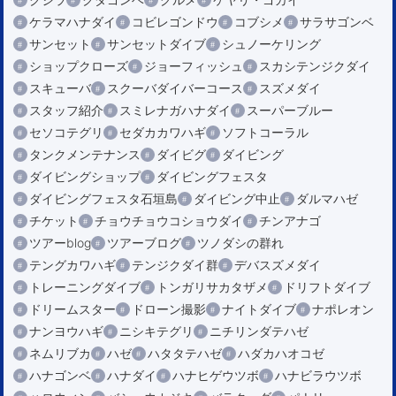
ケラマハナダイ
コビレゴンドウ
コブシメ
サラサゴンベ
サンセット
サンセットダイブ
シュノーケリング
ショップクローズ
ジョーフィッシュ
スカシテンジクダイ
スキューバ
スクーバダイバーコース
スズメダイ
スタッフ紹介
スミレナガハナダイ
スーパーブルー
セソコテグリ
セダカカワハギ
ソフトコーラル
タンクメンテナンス
ダイビグ
ダイビング
ダイビングショップ
ダイビングフェスタ
ダイビングフェスタ石垣島
ダイビング中止
ダルマハゼ
チケット
チョウチョウコショウダイ
チンアナゴ
ツアーblog
ツアーブログ
ツノダシの群れ
テングカワハギ
テンジクダイ群
デバスズメダイ
トレーニングダイブ
トンガリサカタザメ
ドリフトダイブ
ドリームスター
ドローン撮影
ナイトダイブ
ナポレオン
ナンヨウハギ
ニシキテグリ
ニチリンダテハゼ
ネムリブカ
ハゼ
ハタタテハゼ
ハダカハオコゼ
ハナゴンベ
ハナダイ
ハナヒゲウツボ
ハナビラウツボ