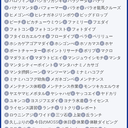
ハロウィン
バショウカジキ
バラクーダ
パナリ
パナリマンタ
パフォーマー
パラオ
パラオ龍馬クルーズ
ヒメゴンベ
ヒレナガネジリンボウ
ビッグドロップ
ビーチ
ピカチューウミウシ
ファミリー
フエダイ
フォトコン
フォトコンテスト
フォトダイブ
フタイロカエルウオ
フローダイブ
ベラ
ペリリュー
ホシカゲアゴアマダイ
ホシゴンべ
ホソカマス
ホヤ
ボートチャーター
ポイントリサーチ
ポリプ
マクロ
マダラエイ
マダラトビエイ
マンジュウイシモチ
マンタ
マンタシティーポイント
マンタハナミノカサゴ
マンタ摂餌シーン
マンツーマン
ミナミハコフグ
ミナミハコフグ幼魚
メガネゴンベ
メンテナンス
メンテナンス休暇
メンテナンス作業
モンツキカエルウオ
ヤエヤマヒメボタル
ヤシャハゼ
ヤッコエイ
ヤドカリ
ユキンコ
ヨスジフエダイ
ヨナラ水道
ライセンス
ライセンス講習
ランチ
リトクリ
レポート
ロウニンアジ
ワイド
三ツ石
上架
丘ランチ
久しぶりの
今日のMOSS
休日
休業
体験ダイビング