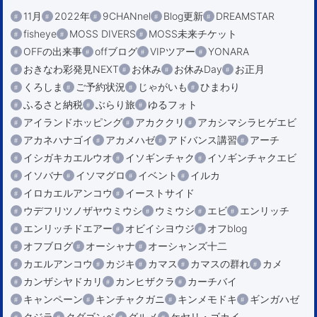
11月
2022年
9CHANnel
Blog更新
DREAMSTAR
fisheye
MOSS DIVERS
MOSS未来チケット
OFFの出来事
offブログ
VIPツアー
YONARA
おきなわ彩発見NEXT
お休み
お休みDay
お正月
くろしま
ご予約状況
じゃがいも
ひまわり
ふるさと納税
ぶらり旅
ゆるフォト
アイランドホッピング
アカククリ
アカシマシラヒゲエビ
アカネハナゴイ
アカメハゼ
アドバンス講習
アーチ
イシガキカエルウオ
イソギンチャク
イソギンチャクエビ
イソバナ
イソマグロ
イベント
イルカ
イロカエルアンコウ
イーストサイド
ウデフリツノザヤウミウシ
ウミウシ
エビ
エンリッチ
エンリッチドエアー
オビイシヨウジ
オフblog
オフブログ
オーシャナ
オーシャンズ十二
カエルアンコウ
カジキ
カマス
カマスの群れ
カメ
カンザシヤドカリ
カンヒザクラ
カーチバイ
キャンペーン
キンチャクガニ
キンメモドキ
ギンガハゼ
クジラ
クダゴンベ
グルメ
ケヤリ・ゴカイ