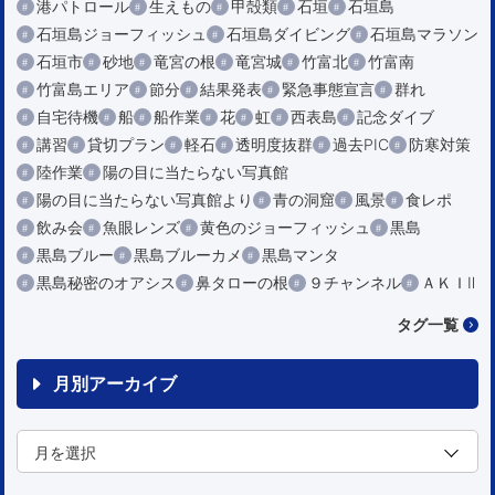
港パトロール
生えもの
甲殻類
石垣
石垣島
石垣島ジョーフィッシュ
石垣島ダイビング
石垣島マラソン
石垣市
砂地
竜宮の根
竜宮城
竹富北
竹富南
竹富島エリア
節分
結果発表
緊急事態宣言
群れ
自宅待機
船
船作業
花
虹
西表島
記念ダイブ
講習
貸切プラン
軽石
透明度抜群
過去PIC
防寒対策
陸作業
陽の目に当たらない写真館
陽の目に当たらない写真館より
青の洞窟
風景
食レポ
飲み会
魚眼レンズ
黄色のジョーフィッシュ
黒島
黒島ブルー
黒島ブルーカメ
黒島マンタ
黒島秘密のオアシス
鼻タローの根
９チャンネル
ＡＫＩⅡ
タグ一覧
月別アーカイブ