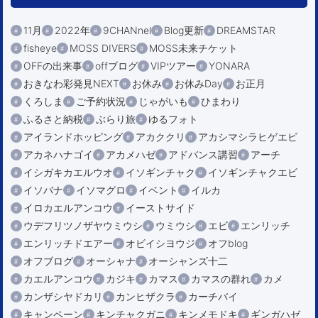
11月
2022年
9CHANnel
Blog更新
DREAMSTAR
fisheye
MOSS DIVERS
MOSS未来チケット
OFFの出来事
offブログ
VIPツアー
YONARA
おきなわ彩発見NEXT
お休み
お休みDay
お正月
くろしま
ご予約状況
じゃがいも
ひまわり
ふるさと納税
ぶらり旅
ゆるフォト
アイランドホッピング
アカククリ
アカシマシラヒゲエビ
アカネハナゴイ
アカメハゼ
アドバンス講習
アーチ
イシガキカエルウオ
イソギンチャク
イソギンチャクエビ
イソバナ
イソマグロ
イベント
イルカ
イロカエルアンコウ
イーストサイド
ウデフリツノザヤウミウシ
ウミウシ
エビ
エンリッチ
エンリッチドエアー
オビイシヨウジ
オフblog
オフブログ
オーシャナ
オーシャンズ十二
カエルアンコウ
カジキ
カマス
カマスの群れ
カメ
カンザシヤドカリ
カンヒザクラ
カーチバイ
キャンペーン
キンチャクガニ
キンメモドキ
ギンガハゼ