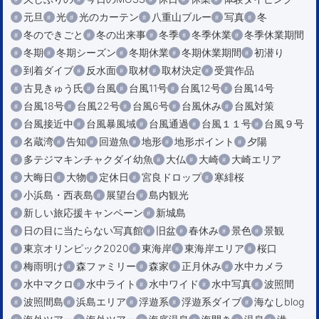
元旦
光
光のカーテン
八重山ブルー
写真
冬
冬のできごと
冬の出来事
冬季
冬季休業
冬季休業期間
冬期
冬期シーズン
冬期休業
冬期休業期間
初潜り
到着ダイブ
反水面
取材
取材決定
受賞作品
古見きゅう氏
台風
台風11号
台風12号
台風14号
台風18号
台風22号
台風6号
台風休み
台風対策
台風接近中
台風暴風域
台風通過
台風１１号
台風９号
名蔵湾
告知
回遊魚
地形
地形ポイント
夕陽
多テジマキンチャクダイ幼魚
大仏
大崎
大崎エリア
大晦日
大物
定休日
宮良ドロップ
寒緋桜
小浜島・西表島
展望台
島内観光
新しい旅応援キャンペーン
新城島
日の目に当たらない写真館
旧盆
春休み
景色
景観
東京オリンピック2020
東海岸
東海岸エリア
桜口
梅雨明け
森ファミリー
森家
正月休み
水中カメラ
水中マクロ
水中ライト
水中ワイド
水中写真
波照間
波照間島
浜島エリア
浮遊系
浮遊系ダイブ
海なしblog