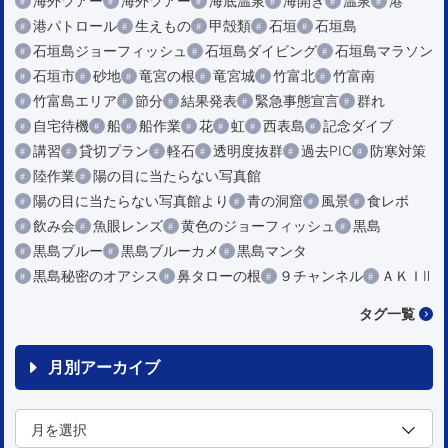
海外ツアー
海外ツアー
海底温泉
海開き
温泉
港
港パトロール
生えもの
甲殻類
石垣
石垣島
石垣島ジョーフィッシュ
石垣島ダイビング
石垣島マラソン
石垣市
砂地
竜宮の根
竜宮城
竹富北
竹富南
竹富島エリア
節分
結果発表
緊急事態宣言
群れ
自宅待機
船
船作業
花
虹
西表島
記念ダイブ
講習
貸切プラン
軽石
透明度抜群
過去PIC
防寒対策
陸作業
陽の目に当たらない写真館
陽の目に当たらない写真館より
青の洞窟
風景
食レポ
飲み会
魚眼レンズ
黄色のジョーフィッシュ
黒島
黒島ブルー
黒島ブルーカメ
黒島マンタ
黒島秘密のオアシス
鼻タローの根
９チャンネル
ＡＫＩⅡ
タグ一覧
月別アーカイブ