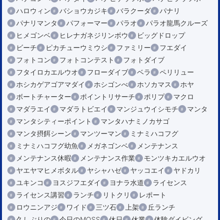
ハロウィン
バショウカジキ
バラクーダ
パナリ
パナリマンタ
パフォーマー
パラオ
パラオ龍馬クルーズ
ヒメゴンベ
ヒレナガネジリンボウ
ビッグドロップ
ビーチ
ピカチューウミウシ
ファミリー
フエダイ
フォトコン
フォトコンテスト
フォトダイブ
フタイロカエルウオ
フローダイブ
ベラ
ペリリュー
ホシカゲアゴアマダイ
ホシゴンべ
ホソカマス
ホヤ
ボートチャーター
ポイントリサーチ
ポリプ
マクロ
マダラエイ
マダラトビエイ
マンジュウイシモチ
マンタ
マンタシティーポイント
マンタハナミノカサゴ
マンタ摂餌シーン
マンツーマン
ミナミハコフグ
ミナミハコフグ幼魚
メガネゴンベ
メンテナンス
メンテナンス休暇
メンテナンス作業
モンツキカエルウオ
ヤエヤマヒメボタル
ヤシャハゼ
ヤッコエイ
ヤドカリ
ユキンコ
ヨスジフエダイ
ヨナラ水道
ライセンス
ライセンス講習
ランチ
リトクリ
レポート
ロウニンアジ
ワイド
三ツ石
上架
丘ランチ
久しぶりの
今日のMOSS
休日
休業
体験ダイビング