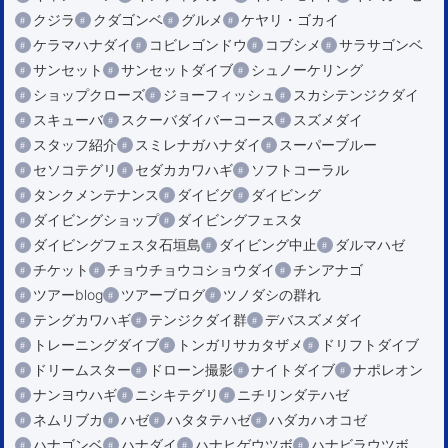
クジラ
クダゴンベ
グルメ
ケヤリ・ゴカイ
ケラマハナダイ
コビレゴンドウ
コブシメ
サラサゴンベ
サンセット
サンセットダイブ
シュノーケリング
ショップクローズ
ジョーフィッシュ
スカシテンジクダイ
スキューバ
スクーバダイバーコース
スズメダイ
スタッフ紹介
スミレナガハナダイ
スーパーブルー
セソコテグリ
セダカカワハギ
ソフトコーラル
タンクメンテナンス
ダイビグ
ダイビング
ダイビングショップ
ダイビングフェスタ
ダイビングフェスタ石垣島
ダイビング中止
ダルマハゼ
チケット
チョウチョウコショウダイ
チンアナゴ
ツアーblog
ツアーブログ
ツノダシの群れ
テングカワハギ
テンジクダイ群
デバスズメダイ
トレーニングダイブ
トンガリサカタザメ
ドリフトダイブ
ドリームスター
ドローン撮影
ナイトダイブ
ナポレオン
ナンヨウハギ
ニシキテグリ
ニチリンダテハゼ
ネムリブカ
ハゼ
ハタタテハゼ
ハダカハオコゼ
ハナゴンベ
ハナダイ
ハナヒゲウツボ
ハナビラウツボ