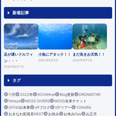
新着記事
足が遅いドルフィ
小魚にアタック！！
まだ良きお天気！！
ン・・・
2026年8月6日
2026年8月5日
2026年8月7日
タグ
11月
2022年
9CHANnel
Blog更新
DREAMSTAR
fisheye
MOSS DIVERS
MOSS未来チケット
OFFの出来事
offブログ
VIPツアー
YONARA
おきなわ彩発見NEXT
お休み
お休みDay
お正月