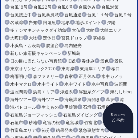
台風18号
台風22号
台風6号
台風休み
台風対策
台風接近中
台風暴風域
台風通過
台風１１号
台風９号
名蔵湾
告知
回遊魚
地形
地形ポイント
夕陽
多テジマキンチャクダイ幼魚
大仏
大崎
大崎エリア
大晦日
大物
定休日
宮良ドロップ
寒緋桜
小浜島・西表島
展望台
島内観光
新しい旅応援キャンペーン
新城島
日の目に当たらない写真館
旧盆
春休み
景色
景観
東京オリンピック2020
東海岸
東海岸エリア
桜口
梅雨明け
森ファミリー
森家
正月休み
水中カメラ
水中マクロ
水中ライト
水中ワイド
水中写真
波照間
波照間島
浜島エリア
浮遊系
浮遊系ダイブ
海なしblog
海外ツアー
海外ツアー
海底温泉
海開き
温泉
港
港パトロール
生えもの
甲殻類
石垣
石垣島
石垣島ジョーフィッシュ
石垣島ダイビング
石垣島マラソン
Reserve
ご予約
石垣市
砂地
竜宮の根
竜宮城
竹富北
竹富南
竹富島エリア
節分
結果発表
緊急事態宣言
群れ
自宅待機
船
船作業
花
虹
西表島
記念ダイブ