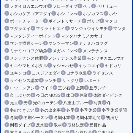
フタイロカエルウオ
フローダイブ
ベラ
ペリリュー
ホシカゲアゴアマダイ
ホシゴンべ
ホソカマス
ホヤ
ボートチャーター
ポイントリサーチ
ポリプ
マクロ
マダラエイ
マダラトビエイ
マンジュウイシモチ
マンタ
マンタシティーポイント
マンタハナミノカサゴ
マンタ摂餌シーン
マンツーマン
ミナミハコフグ
ミナミハコフグ幼魚
メガネゴンベ
メンテナンス
メンテナンス休暇
メンテナンス作業
モンツキカエルウオ
ヤエヤマヒメボタル
ヤシャハゼ
ヤッコエイ
ヤドカリ
ユキンコ
ヨスジフエダイ
ヨナラ水道
ライセンス
ライセンス講習
ランチ
リトクリ
レポート
ロウニンアジ
ワイド
三ツ石
上架
丘ランチ
久しぶりの
今日のMOSS
休日
休業
体験ダイビング
元旦
光
光のカーテン
八重山ブルー
写真
冬
冬のできごと
冬の出来事
冬季
冬季休業
冬季休業期間
冬期
冬期シーズン
冬期休業
冬期休業期間
初潜り
到着ダイブ
反水面
取材
取材決定
受賞作品
古見きゅう氏
台風
台風11号
台風12号
台風14号