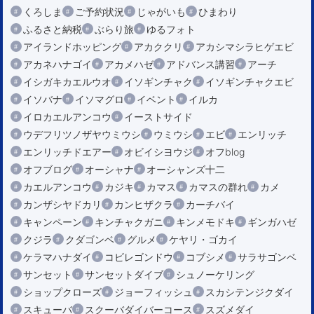
くろしま
ご予約状況
じゃがいも
ひまわり
ふるさと納税
ぶらり旅
ゆるフォト
アイランドホッピング
アカククリ
アカシマシラヒゲエビ
アカネハナゴイ
アカメハゼ
アドバンス講習
アーチ
イシガキカエルウオ
イソギンチャク
イソギンチャクエビ
イソバナ
イソマグロ
イベント
イルカ
イロカエルアンコウ
イーストサイド
ウデフリツノザヤウミウシ
ウミウシ
エビ
エンリッチ
エンリッチドエアー
オビイシヨウジ
オフblog
オフブログ
オーシャナ
オーシャンズ十二
カエルアンコウ
カジキ
カマス
カマスの群れ
カメ
カンザシヤドカリ
カンヒザクラ
カーチバイ
キャンペーン
キンチャクガニ
キンメモドキ
ギンガハゼ
クジラ
クダゴンベ
グルメ
ケヤリ・ゴカイ
ケラマハナダイ
コビレゴンドウ
コブシメ
サラサゴンベ
サンセット
サンセットダイブ
シュノーケリング
ショップクローズ
ジョーフィッシュ
スカシテンジクダイ
スキューバ
スクーバダイバーコース
スズメダイ