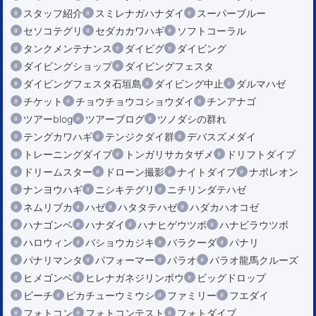
スタッフ紹介
スミレナガハナダイ
スーパーブルー
セソコテグリ
セダカカワハギ
ソフトコーラル
タンクメンテナンス
ダイビグ
ダイビング
ダイビングショップ
ダイビングフェスタ
ダイビングフェスタ石垣島
ダイビング中止
ダルマハゼ
チケット
チョウチョウコショウダイ
チンアナゴ
ツアーblog
ツアーブログ
ツノダシの群れ
テングカワハギ
テンジクダイ群
デバスズメダイ
トレーニングダイブ
トンガリサカタザメ
ドリフトダイブ
ドリームスター
ドローン撮影
ナイトダイブ
ナポレオン
ナンヨウハギ
ニシキテグリ
ニチリンダテハゼ
ネムリブカ
ハゼ
ハタタテハゼ
ハダカハオコゼ
ハナゴンベ
ハナダイ
ハナヒゲウツボ
ハナビラウツボ
ハロウィン
バショウカジキ
バラクーダ
パナリ
パナリマンタ
パフォーマー
パラオ
パラオ龍馬クルーズ
ヒメゴンベ
ヒレナガネジリンボウ
ビッグドロップ
ビーチ
ピカチューウミウシ
ファミリー
フエダイ
フォトコン
フォトコンテスト
フォトダイブ