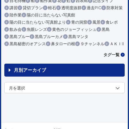
自宅待機
船
船作業
花
虹
西表島
記念ダイブ
講習
貸切プラン
軽石
透明度抜群
過去PIC
防寒対策
陸作業
陽の目に当たらない写真館
陽の目に当たらない写真館より
青の洞窟
風景
食レポ
飲み会
魚眼レンズ
黄色のジョーフィッシュ
黒島
黒島ブルー
黒島ブルーカメ
黒島マンタ
黒島秘密のオアシス
鼻タローの根
９チャンネル
ＡＫＩⅡ
タグ一覧
月別アーカイブ