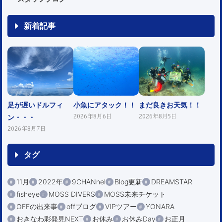
新着記事
足が遅いドルフィ
小魚にアタック！！
まだ良きお天気！！
ン・・・
2026年8月6日
2026年8月5日
2026年8月7日
タグ
11月
2022年
9CHANnel
Blog更新
DREAMSTAR
fisheye
MOSS DIVERS
MOSS未来チケット
OFFの出来事
offブログ
VIPツアー
YONARA
おきなわ彩発見NEXT
お休み
お休みDay
お正月