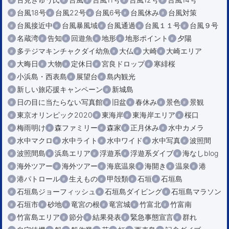
台風18号
台風22号
台風6号
台風休み
台風対策
台風接近中
台風暴風域
台風通過
台風１１号
台風９号
名蔵湾
告知
回遊魚
地形
地形ポイント
夕陽
多テジマキンチャクダイ幼魚
大仏
大崎
大崎エリア
大晦日
大物
定休日
宮良ドロップ
寒緋桜
小浜島・西表島
展望台
島内観光
新しい旅応援キャンペーン
新城島
日の目に当たらない写真館
旧盆
春休み
景色
景観
東京オリンピック2020
東海岸
東海岸エリア
桜口
梅雨明け
森ファミリー
森家
正月休み
水中カメラ
水中マクロ
水中ライト
水中ワイド
水中写真
波照間
波照間島
浜島エリア
浮遊系
浮遊系ダイブ
海なしblog
海外ツアー
海外ツアー
海底温泉
海開き
温泉
港
港パトロール
生えもの
甲殻類
石垣
石垣島
石垣島ジョーフィッシュ
石垣島ダイビング
石垣島マラソン
石垣市
砂地
竜宮の根
竜宮城
竹富北
竹富南
竹富島エリア
節分
結果発表
緊急事態宣言
群れ