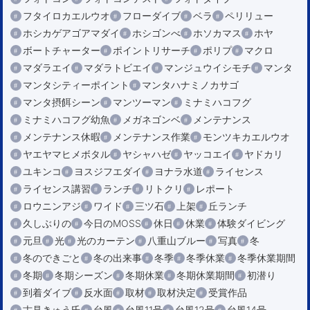
フタイロカエルウオ
フローダイブ
ベラ
ペリリュー
ホシカゲアゴアマダイ
ホシゴンべ
ホソカマス
ホヤ
ボートチャーター
ポイントリサーチ
ポリプ
マクロ
マダラエイ
マダラトビエイ
マンジュウイシモチ
マンタ
マンタシティーポイント
マンタハナミノカサゴ
マンタ摂餌シーン
マンツーマン
ミナミハコフグ
ミナミハコフグ幼魚
メガネゴンベ
メンテナンス
メンテナンス休暇
メンテナンス作業
モンツキカエルウオ
ヤエヤマヒメボタル
ヤシャハゼ
ヤッコエイ
ヤドカリ
ユキンコ
ヨスジフエダイ
ヨナラ水道
ライセンス
ライセンス講習
ランチ
リトクリ
レポート
ロウニンアジ
ワイド
三ツ石
上架
丘ランチ
久しぶりの
今日のMOSS
休日
休業
体験ダイビング
元旦
光
光のカーテン
八重山ブルー
写真
冬
冬のできごと
冬の出来事
冬季
冬季休業
冬季休業期間
冬期
冬期シーズン
冬期休業
冬期休業期間
初潜り
到着ダイブ
反水面
取材
取材決定
受賞作品
古見きゅう氏
台風
台風11号
台風12号
台風14号