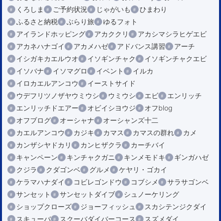
くろしま
ご予約状況
じゃがいも
ひまわり
ふるさと納税
ぶらり旅
ゆるフォト
アイランドホッピング
アカククリ
アカシマシラヒゲエビ
アカネハナゴイ
アカメハゼ
アドバンス講習
アーチ
イシガキカエルウオ
イソギンチャク
イソギンチャクエビ
イソバナ
イソマグロ
イベント
イルカ
イロカエルアンコウ
イーストサイド
ウデフリツノザヤウミウシ
ウミウシ
エビ
エンリッチ
エンリッチドエアー
オビイシヨウジ
オフblog
オフブログ
オーシャナ
オーシャンズ十二
カエルアンコウ
カジキ
カマス
カマスの群れ
カメ
カンザシヤドカリ
カンヒザクラ
カーチバイ
キャンペーン
キンチャクガニ
キンメモドキ
ギンガハゼ
クジラ
クダゴンベ
グルメ
ケヤリ・ゴカイ
ケラマハナダイ
コビレゴンドウ
コブシメ
サラサゴンベ
サンセット
サンセットダイブ
シュノーケリング
ショップクローズ
ジョーフィッシュ
スカシテンジクダイ
スキューバ
スクーバダイバーコース
スズメダイ