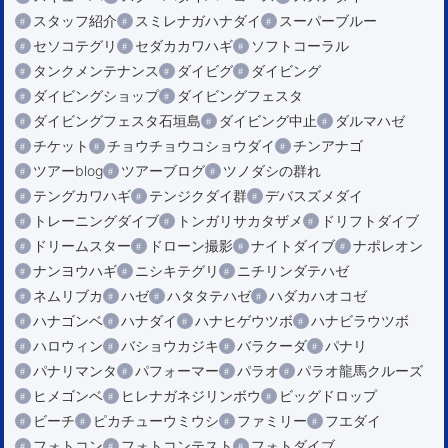
スタッフ紹介
スミレナガハナダイ
スーパーブルー
セソコテグリ
セダカカワハギ
ソフトコーラル
タンクメンテナンス
ダイビグ
ダイビング
ダイビングショップ
ダイビングフェスタ
ダイビングフェスタ石垣島
ダイビング中止
ダルマハゼ
チケット
チョウチョウコショウダイ
チンアナゴ
ツアーblog
ツアーブログ
ツノダシの群れ
テングカワハギ
テンジクダイ群
デバスズメダイ
トレーニングダイブ
トンガリサカタザメ
ドリフトダイブ
ドリームスター
ドローン撮影
ナイトダイブ
ナポレオン
ナンヨウハギ
ニシキテグリ
ニチリンダテハゼ
ネムリブカ
ハゼ
ハタタテハゼ
ハダカハオコゼ
ハナゴンベ
ハナダイ
ハナヒゲウツボ
ハナビラウツボ
ハロウィン
バショウカジキ
バラクーダ
パナリ
パナリマンタ
パフォーマー
パラオ
パラオ龍馬クルーズ
ヒメゴンベ
ヒレナガネジリンボウ
ビッグドロップ
ビーチ
ピカチューウミウシ
ファミリー
フエダイ
フォトコン
フォトコンテスト
フォトダイブ