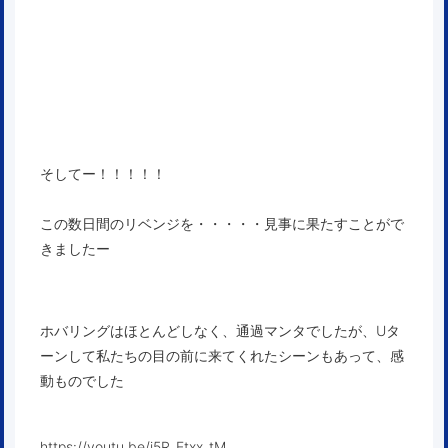
そしてー！！！！！
この数日間のリベンジを・・・・・見事に果たすことがで
きましたー
ホバリングはほとんどしなく、通過マンタでしたが、Uタ
ーンして私たちの目の前に来てくれたシーンもあって、感
動ものでした
https://youtu.be/j5R_Etxx_tM