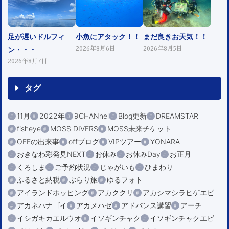
足が遅いドルフィ
小魚にアタック！！
まだ良きお天気！！
ン・・・
2026年8月6日
2026年8月5日
2026年8月7日
タグ
11月
2022年
9CHANnel
Blog更新
DREAMSTAR
fisheye
MOSS DIVERS
MOSS未来チケット
OFFの出来事
offブログ
VIPツアー
YONARA
おきなわ彩発見NEXT
お休み
お休みDay
お正月
くろしま
ご予約状況
じゃがいも
ひまわり
ふるさと納税
ぶらり旅
ゆるフォト
アイランドホッピング
アカククリ
アカシマシラヒゲエビ
アカネハナゴイ
アカメハゼ
アドバンス講習
アーチ
イシガキカエルウオ
イソギンチャク
イソギンチャクエビ