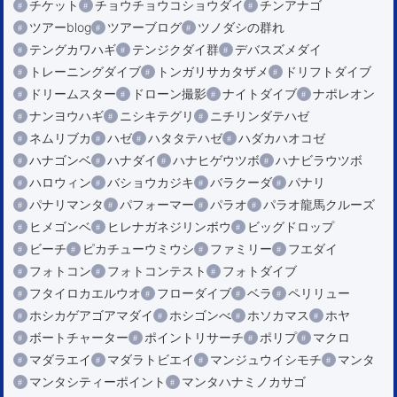
チケット
チョウチョウコショウダイ
チンアナゴ
ツアーblog
ツアーブログ
ツノダシの群れ
テングカワハギ
テンジクダイ群
デバスズメダイ
トレーニングダイブ
トンガリサカタザメ
ドリフトダイブ
ドリームスター
ドローン撮影
ナイトダイブ
ナポレオン
ナンヨウハギ
ニシキテグリ
ニチリンダテハゼ
ネムリブカ
ハゼ
ハタタテハゼ
ハダカハオコゼ
ハナゴンベ
ハナダイ
ハナヒゲウツボ
ハナビラウツボ
ハロウィン
バショウカジキ
バラクーダ
パナリ
パナリマンタ
パフォーマー
パラオ
パラオ龍馬クルーズ
ヒメゴンベ
ヒレナガネジリンボウ
ビッグドロップ
ビーチ
ピカチューウミウシ
ファミリー
フエダイ
フォトコン
フォトコンテスト
フォトダイブ
フタイロカエルウオ
フローダイブ
ベラ
ペリリュー
ホシカゲアゴアマダイ
ホシゴンべ
ホソカマス
ホヤ
ボートチャーター
ポイントリサーチ
ポリプ
マクロ
マダラエイ
マダラトビエイ
マンジュウイシモチ
マンタ
マンタシティーポイント
マンタハナミノカサゴ