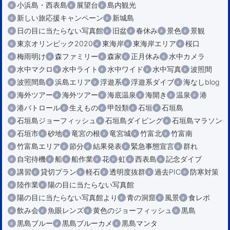
小浜島・西表島
展望台
島内観光
新しい旅応援キャンペーン
新城島
日の目に当たらない写真館
旧盆
春休み
景色
景観
東京オリンピック2020
東海岸
東海岸エリア
桜口
梅雨明け
森ファミリー
森家
正月休み
水中カメラ
水中マクロ
水中ライト
水中ワイド
水中写真
波照間
波照間島
浜島エリア
浮遊系
浮遊系ダイブ
海なしblog
海外ツアー
海外ツアー
海底温泉
海開き
温泉
港
港パトロール
生えもの
甲殻類
石垣
石垣島
石垣島ジョーフィッシュ
石垣島ダイビング
石垣島マラソン
石垣市
砂地
竜宮の根
竜宮城
竹富北
竹富南
竹富島エリア
節分
結果発表
緊急事態宣言
群れ
自宅待機
船
船作業
花
虹
西表島
記念ダイブ
講習
貸切プラン
軽石
透明度抜群
過去PIC
防寒対策
陸作業
陽の目に当たらない写真館
陽の目に当たらない写真館より
青の洞窟
風景
食レポ
飲み会
魚眼レンズ
黄色のジョーフィッシュ
黒島
黒島ブルー
黒島ブルーカメ
黒島マンタ