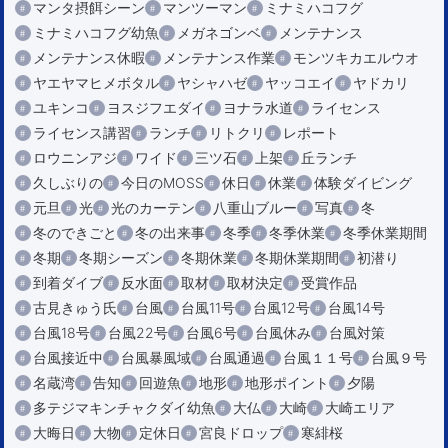
マンタ摂餌シーン
マンツーマン
ミナミハコフグ
ミナミハコフグ幼魚
メガネゴンベ
メンテナンス
メンテナンス休暇
メンテナンス作業
モンツキカエルウオ
ヤエヤマヒメボタル
ヤシャハゼ
ヤッコエイ
ヤドカリ
ユキンコ
ヨスジフエダイ
ヨナラ水道
ライセンス
ライセンス講習
ランチ
リトクリ
レポート
ロウニンアジ
ワイド
三ツ石
上架
丘ランチ
久しぶりの
今日のMOSS
休日
休業
体験ダイビング
元旦
光
光のカーテン
八重山ブルー
写真
冬
冬のできごと
冬の出来事
冬季
冬季休業
冬季休業期間
冬期
冬期シーズン
冬期休業
冬期休業期間
初潜り
到着ダイブ
反水面
取材
取材決定
受賞作品
古見きゅう氏
台風
台風11号
台風12号
台風14号
台風18号
台風22号
台風6号
台風休み
台風対策
台風接近中
台風暴風域
台風通過
台風１１号
台風９号
名蔵湾
告知
回遊魚
地形
地形ポイント
夕陽
多テジマキンチャクダイ幼魚
大仏
大崎
大崎エリア
大晦日
大物
定休日
宮良ドロップ
寒緋桜