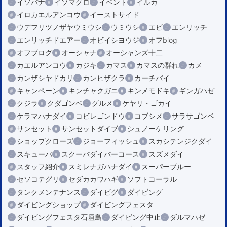
イソバナ
イソマグロ
イベント
イルカ
イロカエルアンコウ
イーストサイド
ウデフリツノザヤウミウシ
ウミウシ
エビ
エンリッチ
エンリッチドエアー
オビイシヨウジ
オフblog
オフブログ
オーシャナ
オーシャンズ十二
カエルアンコウ
カジキ
カマス
カマスの群れ
カメ
カンザシヤドカリ
カンヒザクラ
カーチバイ
キャンペーン
キンチャクガニ
キンメモドキ
ギンガハゼ
クジラ
クダゴンベ
グルメ
ケヤリ・ゴカイ
ケラマハナダイ
コビレゴンドウ
コブシメ
サラサゴンベ
サンセット
サンセットダイブ
シュノーケリング
ショップクローズ
ジョーフィッシュ
スカシテンジクダイ
スキューバ
スクーバダイバーコース
スズメダイ
スタッフ紹介
スミレナガハナダイ
スーパーブルー
セソコテグリ
セダカカワハギ
ソフトコーラル
タンクメンテナンス
ダイビグ
ダイビング
ダイビングショップ
ダイビングフェスタ
ダイビングフェスタ石垣島
ダイビング中止
ダルマハゼ