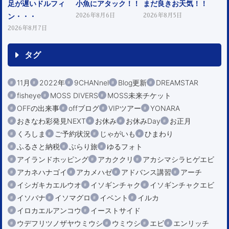
足が遅いドルフィ
小魚にアタック！！
まだ良きお天気！！
ン・・・
2026年8月6日
2026年8月5日
2026年8月7日
タグ
11月
2022年
9CHANnel
Blog更新
DREAMSTAR
fisheye
MOSS DIVERS
MOSS未来チケット
OFFの出来事
offブログ
VIPツアー
YONARA
おきなわ彩発見NEXT
お休み
お休みDay
お正月
くろしま
ご予約状況
じゃがいも
ひまわり
ふるさと納税
ぶらり旅
ゆるフォト
アイランドホッピング
アカククリ
アカシマシラヒゲエビ
アカネハナゴイ
アカメハゼ
アドバンス講習
アーチ
イシガキカエルウオ
イソギンチャク
イソギンチャクエビ
イソバナ
イソマグロ
イベント
イルカ
イロカエルアンコウ
イーストサイド
ウデフリツノザヤウミウシ
ウミウシ
エビ
エンリッチ