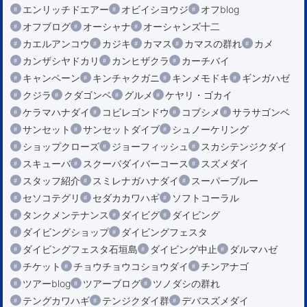
エンリッチドエアー
オビイシヨウジ
オフblog
オフブログ
オーシャナ
オーシャンズ十二
カエルアンコウ
カジキ
カマス
カマスの群れ
カメ
カンザシヤドカリ
カンヒザクラ
カーチバイ
キャンペーン
キンチャクガニ
キンメモドキ
ギンガハゼ
クジラ
クダゴンベ
グルメ
ケヤリ・ゴカイ
ケラマハナダイ
コビレゴンドウ
コブシメ
サラサゴンベ
サンセット
サンセットダイブ
シュノーケリング
ショップクローズ
ジョーフィッシュ
スカシテンジクダイ
スキューバ
スクーバダイバーコース
スズメダイ
スタッフ紹介
スミレナガハナダイ
スーパーブルー
セソコテグリ
セダカカワハギ
ソフトコーラル
タンクメンテナンス
ダイビグ
ダイビング
ダイビングショップ
ダイビングフェスタ
ダイビングフェスタ石垣島
ダイビング中止
ダルマハゼ
チケット
チョウチョウコショウダイ
チンアナゴ
ツアーblog
ツアーブログ
ツノダシの群れ
テングカワハギ
テンジクダイ群
デバスズメダイ