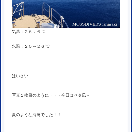
気温：２６．６℃
水温：２５～２６℃
はいさい
写真１枚目のように・・・今日はベタ凪～
夏のような海況でした！！