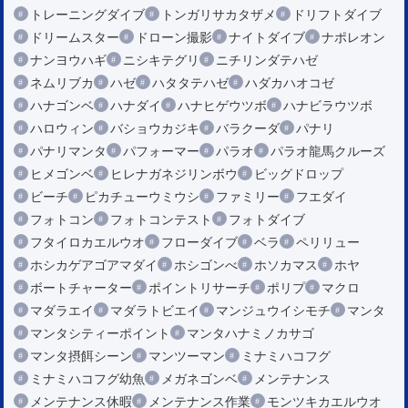
トレーニングダイブ
トンガリサカタザメ
ドリフトダイブ
ドリームスター
ドローン撮影
ナイトダイブ
ナポレオン
ナンヨウハギ
ニシキテグリ
ニチリンダテハゼ
ネムリブカ
ハゼ
ハタタテハゼ
ハダカハオコゼ
ハナゴンベ
ハナダイ
ハナヒゲウツボ
ハナビラウツボ
ハロウィン
バショウカジキ
バラクーダ
パナリ
パナリマンタ
パフォーマー
パラオ
パラオ龍馬クルーズ
ヒメゴンベ
ヒレナガネジリンボウ
ビッグドロップ
ビーチ
ピカチューウミウシ
ファミリー
フエダイ
フォトコン
フォトコンテスト
フォトダイブ
フタイロカエルウオ
フローダイブ
ベラ
ペリリュー
ホシカゲアゴアマダイ
ホシゴンべ
ホソカマス
ホヤ
ボートチャーター
ポイントリサーチ
ポリプ
マクロ
マダラエイ
マダラトビエイ
マンジュウイシモチ
マンタ
マンタシティーポイント
マンタハナミノカサゴ
マンタ摂餌シーン
マンツーマン
ミナミハコフグ
ミナミハコフグ幼魚
メガネゴンベ
メンテナンス
メンテナンス休暇
メンテナンス作業
モンツキカエルウオ