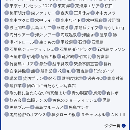
東京オリンピック2020
東海岸
東海岸エリア
桜口
梅雨明け
森ファミリー
森家
正月休み
水中カメラ
水中マクロ
水中ライト
水中ワイド
水中写真
波照間
波照間島
浜島エリア
浮遊系
浮遊系ダイブ
海なしblog
海外ツアー
海外ツアー
海底温泉
海開き
温泉
港
港パトロール
生えもの
甲殻類
石垣
石垣島
石垣島ジョーフィッシュ
石垣島ダイビング
石垣島マラソン
石垣市
砂地
竜宮の根
竜宮城
竹富北
竹富南
竹富島エリア
節分
結果発表
緊急事態宣言
群れ
自宅待機
船
船作業
花
虹
西表島
記念ダイブ
講習
貸切プラン
軽石
透明度抜群
過去PIC
防寒対策
陸作業
陽の目に当たらない写真館
陽の目に当たらない写真館より
青の洞窟
風景
食レポ
飲み会
魚眼レンズ
黄色のジョーフィッシュ
黒島
黒島ブルー
黒島ブルーカメ
黒島マンタ
黒島秘密のオアシス
鼻タローの根
９チャンネル
ＡＫＩⅡ
タグ一覧