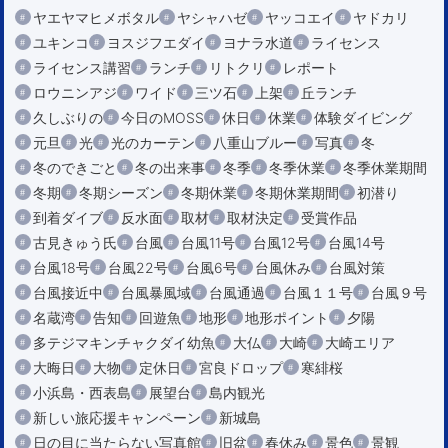
ヤエヤマヒメボタル
ヤシャハゼ
ヤッコエイ
ヤドカリ
ユキンコ
ヨスジフエダイ
ヨナラ水道
ライセンス
ライセンス講習
ランチ
リトクリ
レポート
ロウニンアジ
ワイド
三ツ石
上架
丘ランチ
久しぶりの
今日のMOSS
休日
休業
体験ダイビング
元旦
光
光のカーテン
八重山ブルー
写真
冬
冬のできごと
冬の出来事
冬季
冬季休業
冬季休業期間
冬期
冬期シーズン
冬期休業
冬期休業期間
初潜り
到着ダイブ
反水面
取材
取材決定
受賞作品
古見きゅう氏
台風
台風11号
台風12号
台風14号
台風18号
台風22号
台風6号
台風休み
台風対策
台風接近中
台風暴風域
台風通過
台風１１号
台風９号
名蔵湾
告知
回遊魚
地形
地形ポイント
夕陽
多テジマキンチャクダイ幼魚
大仏
大崎
大崎エリア
大晦日
大物
定休日
宮良ドロップ
寒緋桜
小浜島・西表島
展望台
島内観光
新しい旅応援キャンペーン
新城島
日の目に当たらない写真館
旧盆
春休み
景色
景観