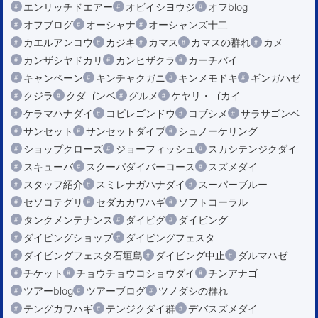
エンリッチドエアー
オビイシヨウジ
オフblog
オフブログ
オーシャナ
オーシャンズ十二
カエルアンコウ
カジキ
カマス
カマスの群れ
カメ
カンザシヤドカリ
カンヒザクラ
カーチバイ
キャンペーン
キンチャクガニ
キンメモドキ
ギンガハゼ
クジラ
クダゴンベ
グルメ
ケヤリ・ゴカイ
ケラマハナダイ
コビレゴンドウ
コブシメ
サラサゴンベ
サンセット
サンセットダイブ
シュノーケリング
ショップクローズ
ジョーフィッシュ
スカシテンジクダイ
スキューバ
スクーバダイバーコース
スズメダイ
スタッフ紹介
スミレナガハナダイ
スーパーブルー
セソコテグリ
セダカカワハギ
ソフトコーラル
タンクメンテナンス
ダイビグ
ダイビング
ダイビングショップ
ダイビングフェスタ
ダイビングフェスタ石垣島
ダイビング中止
ダルマハゼ
チケット
チョウチョウコショウダイ
チンアナゴ
ツアーblog
ツアーブログ
ツノダシの群れ
テングカワハギ
テンジクダイ群
デバスズメダイ