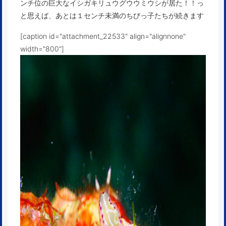
ンチ位の巨大なイシガキリュウグウウミウシが居た！！っ
と思えば、あとは１センチ未満のちびっ子たちが続きます
[caption id="attachment_22533" align="alignnone"
width="800"]