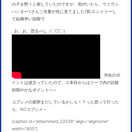
の子を黙々と探していたのですが、気付いたら、ウミウシ
ハンターYさんご夫妻が先に見てました(笑)エントリーし
て結構早い段階で
お、お、恐るべし（〇□〇）
沖合のポ
イントは波立っていたので、２本目からはリーフ内の比較
的穏やかなポイントへ～
コブシメの産卵まだしているかしら！？っと思って行った
ら、NOコブシメ～
[caption id="attachment_22539" align="alignnone"
width="800"]