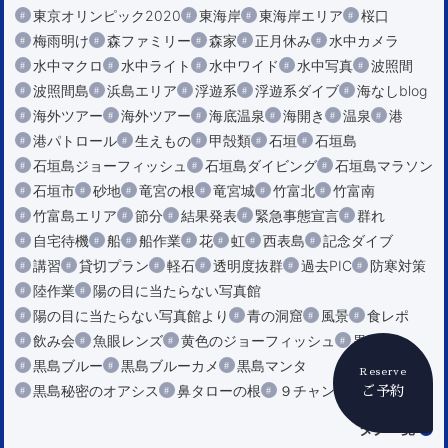
東京オリンピック2020
東海岸
東海岸エリア
桜口
梅雨明け
森ファミリー
森家
正月休み
水中カメラ
水中マクロ
水中ライト
水中ワイド
水中写真
波照間
波照間島
浜島エリア
浮遊系
浮遊系ダイブ
海なしblog
海外ツアー
海外ツアー
海底温泉
海開き
温泉
港
港パトロール
生えもの
甲殻類
石垣
石垣島
石垣島ジョーフィッシュ
石垣島ダイビング
石垣島マラソン
石垣市
砂地
竜宮の根
竜宮城
竹富北
竹富南
竹富島エリア
節分
結果発表
緊急事態宣言
群れ
自宅待機
船
船作業
花
虹
西表島
記念ダイブ
講習
貸切プラン
軽石
透明度抜群
過去PIC
防寒対策
陸作業
陽の目に当たらない写真館
陽の目に当たらない写真館より
青の洞窟
風景
食レポ
飲み会
魚眼レンズ
黄色のジョーフィッシュ
黒島
黒島ブルー
黒島ブルーカメ
黒島マンタ
Reserve
黒島秘密のオアシス
鼻タローの根
９チャンネル
ＡＫＩⅡ
ご予約
タグ一覧