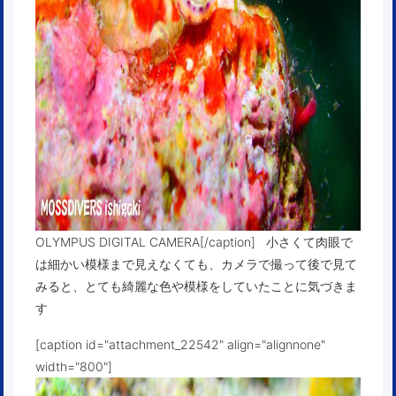
OLYMPUS DIGITAL CAMERA[/caption] 小さくて肉眼で
は細かい模様まで見えなくても、カメラで撮って後で見て
みると、とても綺麗な色や模様をしていたことに気づきま
す
[caption id="attachment_22542" align="alignnone"
width="800"]