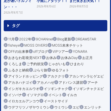
足が遅いドルフィ
小魚にアタック！！
まだ良きお天気！！
ン・・・
2026年8月6日
2026年8月5日
2026年8月7日
タグ
11月
2022年
9CHANnel
Blog更新
DREAMSTAR
fisheye
MOSS DIVERS
MOSS未来チケット
OFFの出来事
offブログ
VIPツアー
YONARA
おきなわ彩発見NEXT
お休み
お休みDay
お正月
くろしま
ご予約状況
じゃがいも
ひまわり
ふるさと納税
ぶらり旅
ゆるフォト
アイランドホッピング
アカククリ
アカシマシラヒゲエビ
アカネハナゴイ
アカメハゼ
アドバンス講習
アーチ
イシガキカエルウオ
イソギンチャク
イソギンチャクエビ
イソバナ
イソマグロ
イベント
イルカ
イロカエルアンコウ
イーストサイド
ウデフリツノザヤウミウシ
ウミウシ
エビ
エンリッチ