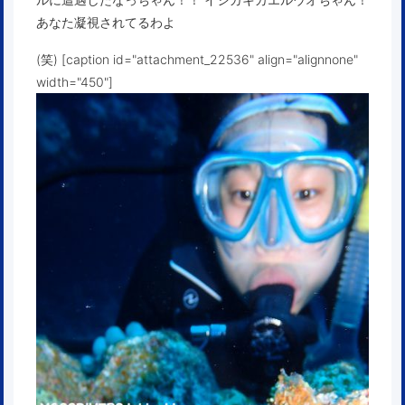
あなた凝視されてるわよ
(笑) [caption id="attachment_22536" align="alignnone"
width="450"]