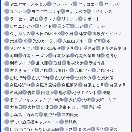
ヤエヤマヒメボタル
ヤシャハゼ
ヤッコエイ
ヤドカリ
ユキンコ
ヨスジフエダイ
ヨナラ水道
ライセンス
ライセンス講習
ランチ
リトクリ
レポート
ロウニンアジ
ワイド
三ツ石
上架
丘ランチ
久しぶりの
今日のMOSS
休日
休業
体験ダイビング
元旦
光
光のカーテン
八重山ブルー
写真
冬
冬のできごと
冬の出来事
冬季
冬季休業
冬季休業期間
冬期
冬期シーズン
冬期休業
冬期休業期間
初潜り
到着ダイブ
反水面
取材
取材決定
受賞作品
古見きゅう氏
台風
台風11号
台風12号
台風14号
台風18号
台風22号
台風6号
台風休み
台風対策
台風接近中
台風暴風域
台風通過
台風１１号
台風９号
名蔵湾
告知
回遊魚
地形
地形ポイント
夕陽
多テジマキンチャクダイ幼魚
大仏
大崎
大崎エリア
大晦日
大物
定休日
宮良ドロップ
寒緋桜
小浜島・西表島
展望台
島内観光
新しい旅応援キャンペーン
新城島
日の目に当たらない写真館
旧盆
春休み
景色
景観