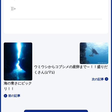
]]>
ウミウシからコブシメの産卵まで～！！盛りだ
くさん(≧▽≦)
次の記事
海の青さにビック
リ！！
前の記事