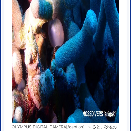
OLYMPUS DIGITAL CAMERA[/caption] すると、砂地の