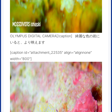
OLYMPUS DIGITAL CAMERA[/caption] 綺麗な色の岩に
いると、より映えます
[caption id="attachment_22535" align="alignnone"
width="800"]