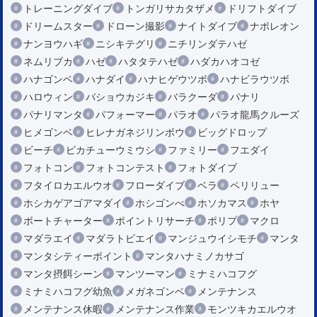
トレーニングダイブ
トンガリサカタザメ
ドリフトダイブ
ドリームスター
ドローン撮影
ナイトダイブ
ナポレオン
ナンヨウハギ
ニシキテグリ
ニチリンダテハゼ
ネムリブカ
ハゼ
ハタタテハゼ
ハダカハオコゼ
ハナゴンベ
ハナダイ
ハナヒゲウツボ
ハナビラウツボ
ハロウィン
バショウカジキ
バラクーダ
パナリ
パナリマンタ
パフォーマー
パラオ
パラオ龍馬クルーズ
ヒメゴンベ
ヒレナガネジリンボウ
ビッグドロップ
ビーチ
ピカチューウミウシ
ファミリー
フエダイ
フォトコン
フォトコンテスト
フォトダイブ
フタイロカエルウオ
フローダイブ
ベラ
ペリリュー
ホシカゲアゴアマダイ
ホシゴンべ
ホソカマス
ホヤ
ボートチャーター
ポイントリサーチ
ポリプ
マクロ
マダラエイ
マダラトビエイ
マンジュウイシモチ
マンタ
マンタシティーポイント
マンタハナミノカサゴ
マンタ摂餌シーン
マンツーマン
ミナミハコフグ
ミナミハコフグ幼魚
メガネゴンベ
メンテナンス
メンテナンス休暇
メンテナンス作業
モンツキカエルウオ