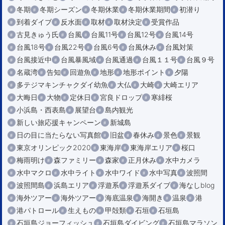
冬期
冬期シーズン
冬期休業
冬期休業期間
初潜り
到着ダイブ
反水面
取材
取材決定
受賞作品
古見きゅう氏
台風
台風11号
台風12号
台風14号
台風18号
台風22号
台風6号
台風休み
台風対策
台風接近中
台風暴風域
台風通過
台風１１号
台風９号
名蔵湾
告知
回遊魚
地形
地形ポイント
夕陽
多テジマキンチャクダイ幼魚
大仏
大崎
大崎エリア
大晦日
大物
定休日
宮良ドロップ
寒緋桜
小浜島・西表島
展望台
島内観光
新しい旅応援キャンペーン
新城島
日の目に当たらない写真館
旧盆
春休み
景色
景観
東京オリンピック2020
東海岸
東海岸エリア
桜口
梅雨明け
森ファミリー
森家
正月休み
水中カメラ
水中マクロ
水中ライト
水中ワイド
水中写真
波照間
波照間島
浜島エリア
浮遊系
浮遊系ダイブ
海なしblog
海外ツアー
海外ツアー
海底温泉
海開き
温泉
港
港パトロール
生えもの
甲殻類
石垣
石垣島
石垣島ジョーフィッシュ
石垣島ダイビング
石垣島マラソン