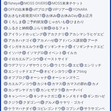
fisheye
MOSS DIVERS
MOSS未来チケット
OFFの出来事
offブログ
VIPツアー
YONARA
おきなわ彩発見NEXT
お休み
お休みDay
お正月
くろしま
ご予約状況
じゃがいも
ひまわり
ふるさと納税
ぶらり旅
ゆるフォト
アイランドホッピング
アカククリ
アカシマシラヒゲエビ
アカネハナゴイ
アカメハゼ
アドバンス講習
アーチ
イシガキカエルウオ
イソギンチャク
イソギンチャクエビ
イソバナ
イソマグロ
イベント
イルカ
イロカエルアンコウ
イーストサイド
ウデフリツノザヤウミウシ
ウミウシ
エビ
エンリッチ
エンリッチドエアー
オビイシヨウジ
オフblog
オフブログ
オーシャナ
オーシャンズ十二
カエルアンコウ
カジキ
カマス
カマスの群れ
カメ
カンザシヤドカリ
カンヒザクラ
カーチバイ
キャンペーン
キンチャクガニ
キンメモドキ
ギンガハゼ
クジラ
クダゴンベ
グルメ
ケヤリ・ゴカイ
ケラマハナダイ
コビレゴンドウ
コブシメ
サラサゴンベ