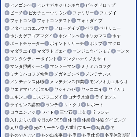
ヒメゴンベ
ヒレナガネジリンボウ
ビッグドロップ
ビーチ
ピカチューウミウシ
ファミリー
フエダイ
フォトコン
フォトコンテスト
フォトダイブ
フタイロカエルウオ
フローダイブ
ベラ
ペリリュー
ホシカゲアゴアマダイ
ホシゴンべ
ホソカマス
ホヤ
ボートチャーター
ポイントリサーチ
ポリプ
マクロ
マダラエイ
マダラトビエイ
マンジュウイシモチ
マンタ
マンタシティーポイント
マンタハナミノカサゴ
マンタ摂餌シーン
マンツーマン
ミナミハコフグ
ミナミハコフグ幼魚
メガネゴンベ
メンテナンス
メンテナンス休暇
メンテナンス作業
モンツキカエルウオ
ヤエヤマヒメボタル
ヤシャハゼ
ヤッコエイ
ヤドカリ
ユキンコ
ヨスジフエダイ
ヨナラ水道
ライセンス
ライセンス講習
ランチ
リトクリ
レポート
ロウニンアジ
ワイド
三ツ石
上架
丘ランチ
久しぶりの
今日のMOSS
休日
休業
体験ダイビング
元旦
光
光のカーテン
八重山ブルー
写真
冬
冬のできごと
冬の出来事
冬季
冬季休業
冬季休業期間