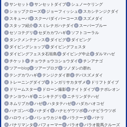
サンセット
サンセットダイブ
シュノーケリング
ショップクローズ
ジョーフィッシュ
スカシテンジクダイ
スキューバ
スクーバダイバーコース
スズメダイ
スタッフ紹介
スミレナガハナダイ
スーパーブルー
セソコテグリ
セダカカワハギ
ソフトコーラル
タンクメンテナンス
ダイビグ
ダイビング
ダイビングショップ
ダイビングフェスタ
ダイビングフェスタ石垣島
ダイビング中止
ダルマハゼ
チケット
チョウチョウコショウダイ
チンアナゴ
ツアーblog
ツアーブログ
ツノダシの群れ
テングカワハギ
テンジクダイ群
デバスズメダイ
トレーニングダイブ
トンガリサカタザメ
ドリフトダイブ
ドリームスター
ドローン撮影
ナイトダイブ
ナポレオン
ナンヨウハギ
ニシキテグリ
ニチリンダテハゼ
ネムリブカ
ハゼ
ハタタテハゼ
ハダカハオコゼ
ハナゴンベ
ハナダイ
ハナヒゲウツボ
ハナビラウツボ
ハロウィン
バショウカジキ
バラクーダ
パナリ
パナリマンタ
パフォーマー
パラオ
パラオ龍馬クルーズ