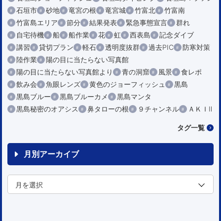
石垣市
砂地
竜宮の根
竜宮城
竹富北
竹富南
竹富島エリア
節分
結果発表
緊急事態宣言
群れ
自宅待機
船
船作業
花
虹
西表島
記念ダイブ
講習
貸切プラン
軽石
透明度抜群
過去PIC
防寒対策
陸作業
陽の目に当たらない写真館
陽の目に当たらない写真館より
青の洞窟
風景
食レポ
飲み会
魚眼レンズ
黄色のジョーフィッシュ
黒島
黒島ブルー
黒島ブルーカメ
黒島マンタ
黒島秘密のオアシス
鼻タローの根
９チャンネル
ＡＫＩⅡ
タグ一覧
月別アーカイブ