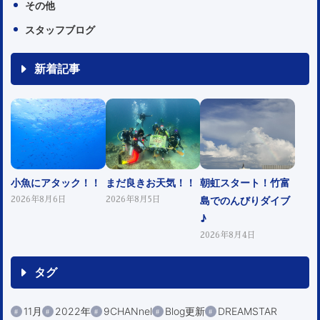
その他
スタッフブログ
新着記事
小魚にアタック！！
まだ良きお天気！！
朝虹スタート！竹富
島でのんびりダイブ
2026年8月6日
2026年8月5日
♪
2026年8月4日
タグ
11月
2022年
9CHANnel
Blog更新
DREAMSTAR