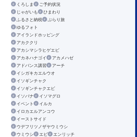
くろしま
ご予約状況
じゃがいも
ひまわり
ふるさと納税
ぶらり旅
ゆるフォト
アイランドホッピング
アカククリ
アカシマシラヒゲエビ
アカネハナゴイ
アカメハゼ
アドバンス講習
アーチ
イシガキカエルウオ
イソギンチャク
イソギンチャクエビ
イソバナ
イソマグロ
イベント
イルカ
イロカエルアンコウ
イーストサイド
ウデフリツノザヤウミウシ
ウミウシ
エビ
エンリッチ