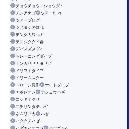
チョウチョウコショウダイ
チンアナゴ
ツアーblog
ツアーブログ
ツノダシの群れ
テングカワハギ
テンジクダイ群
デバスズメダイ
トレーニングダイブ
トンガリサカタザメ
ドリフトダイブ
ドリームスター
ドローン撮影
ナイトダイブ
ナポレオン
ナンヨウハギ
ニシキテグリ
ニチリンダテハゼ
ネムリブカ
ハゼ
ハタタテハゼ
ハダカハオコゼ
ハナゴンベ