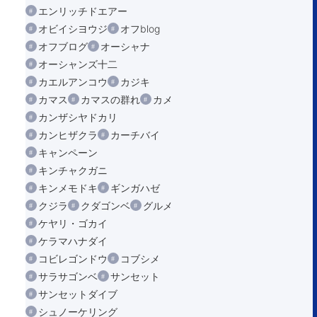
エンリッチドエアー
オビイシヨウジ
オフblog
オフブログ
オーシャナ
オーシャンズ十二
カエルアンコウ
カジキ
カマス
カマスの群れ
カメ
カンザシヤドカリ
カンヒザクラ
カーチバイ
キャンペーン
キンチャクガニ
キンメモドキ
ギンガハゼ
クジラ
クダゴンベ
グルメ
ケヤリ・ゴカイ
ケラマハナダイ
コビレゴンドウ
コブシメ
サラサゴンベ
サンセット
サンセットダイブ
シュノーケリング