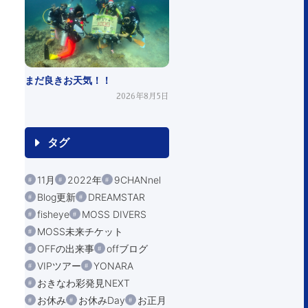
まだ良きお天気！！
2026年8月5日
タグ
11月
2022年
9CHANnel
Blog更新
DREAMSTAR
fisheye
MOSS DIVERS
MOSS未来チケット
OFFの出来事
offブログ
VIPツアー
YONARA
おきなわ彩発見NEXT
お休み
お休みDay
お正月