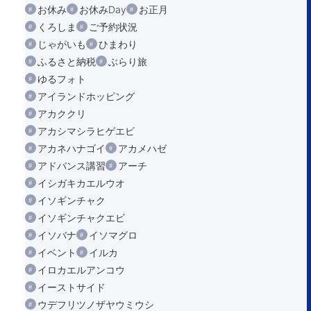
お休み
お休みDay
お正月
くろしま
ご予約状況
じゃがいも
ひまわり
ふるさと納税
ぶらり旅
ゆるフォト
アイランドホッピング
アカククリ
アカシマシラヒゲエビ
アカネハナゴイ
アカメハゼ
アドバンス講習
アーチ
イシガキカエルウオ
イソギンチャク
イソギンチャクエビ
イソバナ
イソマグロ
イベント
イルカ
イロカエルアンコウ
イーストサイド
ウデフリツノザヤウミウシ