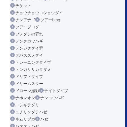
チケット
チョウチョウコショウダイ
チンアナゴ
ツアーblog
ツアーブログ
ツノダシの群れ
テングカワハギ
テンジクダイ群
デバスズメダイ
トレーニングダイブ
トンガリサカタザメ
ドリフトダイブ
ドリームスター
ドローン撮影
ナイトダイブ
ナポレオン
ナンヨウハギ
ニシキテグリ
ニチリンダテハゼ
ネムリブカ
ハゼ
ハタタテハゼ