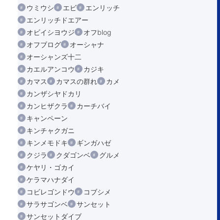
ウミウシ
エビ
エンリッチ
エンリッチドエアー
オビイシヨウジ
オフblog
オフブログ
オーシャナ
オーシャンズ十二
カエルアンコウ
カジキ
カマス
カマスの群れ
カメ
カンザシヤドカリ
カンヒザクラ
カーチバイ
キャンペーン
キンチャクガニ
キンメモドキ
ギンガハゼ
クジラ
クダゴンベ
グルメ
ケヤリ・ゴカイ
ケラマハナダイ
コビレゴンドウ
コブシメ
サラサゴンベ
サンセット
サンセットダイブ