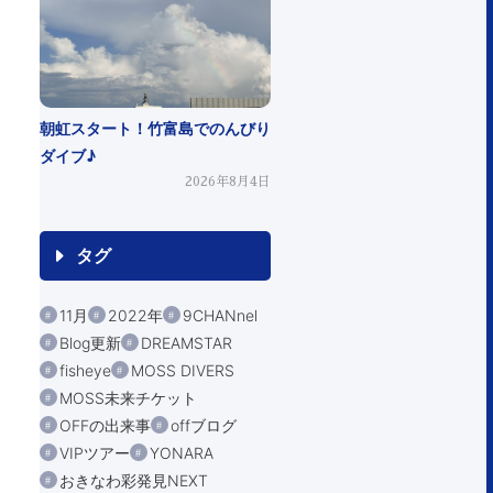
朝虹スタート！竹富島でのんびり
ダイブ♪
2026年8月4日
タグ
11月
2022年
9CHANnel
Blog更新
DREAMSTAR
fisheye
MOSS DIVERS
MOSS未来チケット
OFFの出来事
offブログ
VIPツアー
YONARA
おきなわ彩発見NEXT