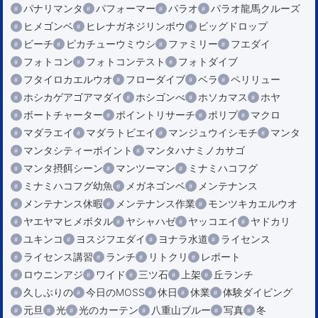
パナリマンタ
パフォーマー
パラオ
パラオ龍馬クルーズ
ヒメゴンベ
ヒレナガネジリンボウ
ビッグドロップ
ビーチ
ピカチューウミウシ
ファミリー
フエダイ
フォトコン
フォトコンテスト
フォトダイブ
フタイロカエルウオ
フローダイブ
ベラ
ペリリュー
ホシカゲアゴアマダイ
ホシゴンべ
ホソカマス
ホヤ
ボートチャーター
ポイントリサーチ
ポリプ
マクロ
マダラエイ
マダラトビエイ
マンジュウイシモチ
マンタ
マンタシティーポイント
マンタハナミノカサゴ
マンタ摂餌シーン
マンツーマン
ミナミハコフグ
ミナミハコフグ幼魚
メガネゴンベ
メンテナンス
メンテナンス休暇
メンテナンス作業
モンツキカエルウオ
ヤエヤマヒメボタル
ヤシャハゼ
ヤッコエイ
ヤドカリ
ユキンコ
ヨスジフエダイ
ヨナラ水道
ライセンス
ライセンス講習
ランチ
リトクリ
レポート
ロウニンアジ
ワイド
三ツ石
上架
丘ランチ
久しぶりの
今日のMOSS
休日
休業
体験ダイビング
元旦
光
光のカーテン
八重山ブルー
写真
冬