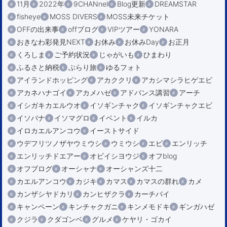
11月
2022年
9CHANnel
Blog更新
DREAMSTAR
fisheye
MOSS DIVERS
MOSS未来チケット
OFFの出来事
offブログ
VIPツアー
YONARA
おきなわ彩発見NEXT
お休み
お休みDay
お正月
くろしま
ご予約状況
じゃがいも
ひまわり
ふるさと納税
ぶらり旅
ゆるフォト
アイランドホッピング
アカククリ
アカシマシラヒゲエビ
アカネハナゴイ
アカメハゼ
アドバンス講習
アーチ
イシガキカエルウオ
イソギンチャク
イソギンチャクエビ
イソバナ
イソマグロ
イベント
イルカ
イロカエルアンコウ
イーストサイド
ウデフリツノザヤウミウシ
ウミウシ
エビ
エンリッチ
エンリッチドエアー
オビイシヨウジ
オフblog
オフブログ
オーシャナ
オーシャンズ十二
カエルアンコウ
カジキ
カマス
カマスの群れ
カメ
カンザシヤドカリ
カンヒザクラ
カーチバイ
キャンペーン
キンチャクガニ
キンメモドキ
ギンガハゼ
クジラ
クダゴンベ
グルメ
ケヤリ・ゴカイ