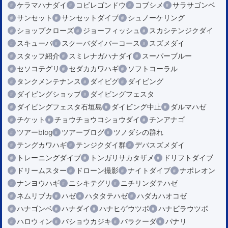
ケラマハナダイ
コビレゴンドウ
コブシメ
サラサゴンベ
サンセット
サンセットダイブ
シュノーケリング
ショップクローズ
ジョーフィッシュ
スカシテンジクダイ
スキューバ
スクーバダイバーコース
スズメダイ
スタッフ紹介
スミレナガハナダイ
スーパーブルー
セソコテグリ
セダカカワハギ
ソフトコーラル
タンクメンテナンス
ダイビグ
ダイビング
ダイビングショップ
ダイビングフェスタ
ダイビングフェスタ石垣島
ダイビング中止
ダルマハゼ
チケット
チョウチョウコショウダイ
チンアナゴ
ツアーblog
ツアーブログ
ツノダシの群れ
テングカワハギ
テンジクダイ群
デバスズメダイ
トレーニングダイブ
トンガリサカタザメ
ドリフトダイブ
ドリームスター
ドローン撮影
ナイトダイブ
ナポレオン
ナンヨウハギ
ニシキテグリ
ニチリンダテハゼ
ネムリブカ
ハゼ
ハタタテハゼ
ハダカハオコゼ
ハナゴンベ
ハナダイ
ハナヒゲウツボ
ハナビラウツボ
ハロウィン
バショウカジキ
バラクーダ
パナリ