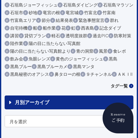
石垣島ジョーフィッシュ
石垣島ダイビング
石垣島マラソン
石垣市
砂地
竜宮の根
竜宮城
竹富北
竹富南
竹富島エリア
節分
結果発表
緊急事態宣言
群れ
自宅待機
船
船作業
花
虹
西表島
記念ダイブ
講習
貸切プラン
軽石
透明度抜群
過去PIC
防寒対策
陸作業
陽の目に当たらない写真館
陽の目に当たらない写真館より
青の洞窟
風景
食レポ
飲み会
魚眼レンズ
黄色のジョーフィッシュ
黒島
黒島ブルー
黒島ブルーカメ
黒島マンタ
黒島秘密のオアシス
鼻タローの根
９チャンネル
ＡＫＩⅡ
タグ一覧
月別アーカイブ
Reserve
ご予約