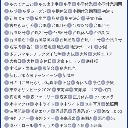
冬のできごと
冬の出来事
冬季
冬季休業
冬季休業期間
冬期
冬期シーズン
冬期休業
冬期休業期間
初潜り
到着ダイブ
反水面
取材
取材決定
受賞作品
古見きゅう氏
台風
台風11号
台風12号
台風14号
台風18号
台風22号
台風6号
台風休み
台風対策
台風接近中
台風暴風域
台風通過
台風１１号
台風９号
名蔵湾
告知
回遊魚
地形
地形ポイント
夕陽
多テジマキンチャクダイ幼魚
大仏
大崎
大崎エリア
大晦日
大物
定休日
宮良ドロップ
寒緋桜
小浜島・西表島
展望台
島内観光
新しい旅応援キャンペーン
新城島
日の目に当たらない写真館
旧盆
春休み
景色
景観
東京オリンピック2020
東海岸
東海岸エリア
桜口
梅雨明け
森ファミリー
森家
正月休み
水中カメラ
水中マクロ
水中ライト
水中ワイド
水中写真
波照間
波照間島
浜島エリア
浮遊系
浮遊系ダイブ
海なしblog
海外ツアー
海外ツアー
海底温泉
海開き
温泉
港
港パトロール
生えもの
甲殻類
石垣
石垣島