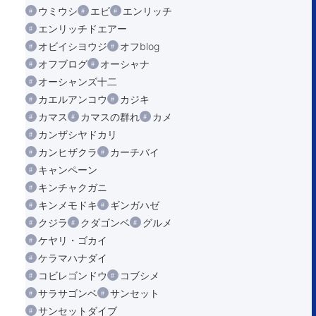
ウミウシ
エビ
エンリッチ
エンリッチドエアー
オビイシヨウジ
オフblog
オフブログ
オーシャナ
オーシャンズ十二
カエルアンコウ
カジキ
カマス
カマスの群れ
カメ
カンザシヤドカリ
カンヒザクラ
カーチバイ
キャンペーン
キンチャクガニ
キンメモドキ
ギンガハゼ
クジラ
クダゴンベ
グルメ
ケヤリ・ゴカイ
ケラマハナダイ
コビレゴンドウ
コブシメ
サラサゴンベ
サンセット
サンセットダイブ