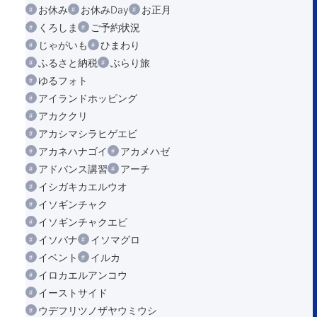
お休み
お休みDay
お正月
くろしま
ご予約状況
じゃがいも
ひまわり
ふるさと納税
ぶらり旅
ゆるフォト
アイランドホッピング
アカククリ
アカシマシラヒゲエビ
アカネハナゴイ
アカメハゼ
アドバンス講習
アーチ
イシガキカエルウオ
イソギンチャク
イソギンチャクエビ
イソバナ
イソマグロ
イベント
イルカ
イロカエルアンコウ
イーストサイド
ウデフリツノザヤウミウシ