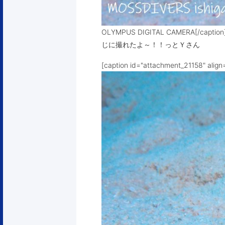
OLYMPUS DIGITAL CAMERA[
じに撮れたよ～！！っとＹさん
[caption id="attachment_21158" align