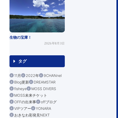
生物の宝庫！
2026年8月3日
タグ
11月
2022年
9CHANnel
Blog更新
DREAMSTAR
fisheye
MOSS DIVERS
MOSS未来チケット
OFFの出来事
offブログ
VIPツアー
YONARA
おきなわ彩発見NEXT