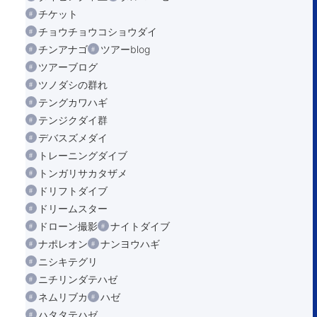
チケット
チョウチョウコショウダイ
チンアナゴ
ツアーblog
ツアーブログ
ツノダシの群れ
テングカワハギ
テンジクダイ群
デバスズメダイ
トレーニングダイブ
トンガリサカタザメ
ドリフトダイブ
ドリームスター
ドローン撮影
ナイトダイブ
ナポレオン
ナンヨウハギ
ニシキテグリ
ニチリンダテハゼ
ネムリブカ
ハゼ
ハタタテハゼ