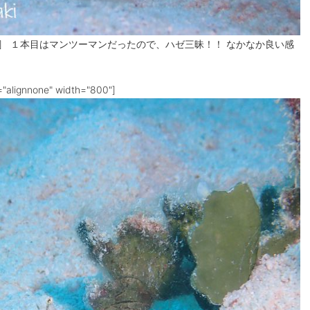
/caption] １本目はマンツーマンだったので、ハゼ三昧！！ なかなか良い感
="alignnone" width="800"]