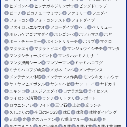
ヒメゴンベ
ヒレナガネジリンボウ
ビッグドロップ
ビーチ
ピカチューウミウシ
ファミリー
フエダイ
フォトコン
フォトコンテスト
フォトダイブ
フタイロカエルウオ
フローダイブ
ベラ
ペリリュー
ホシカゲアゴアマダイ
ホシゴンべ
ホソカマス
ホヤ
ボートチャーター
ポイントリサーチ
ポリプ
マクロ
マダラエイ
マダラトビエイ
マンジュウイシモチ
マンタ
マンタシティーポイント
マンタハナミノカサゴ
マンタ摂餌シーン
マンツーマン
ミナミハコフグ
ミナミハコフグ幼魚
メガネゴンベ
メンテナンス
メンテナンス休暇
メンテナンス作業
モンツキカエルウオ
ヤエヤマヒメボタル
ヤシャハゼ
ヤッコエイ
ヤドカリ
ユキンコ
ヨスジフエダイ
ヨナラ水道
ライセンス
ライセンス講習
ランチ
リトクリ
レポート
ロウニンアジ
ワイド
三ツ石
上架
丘ランチ
久しぶりの
今日のMOSS
休日
休業
体験ダイビング
元旦
光
光のカーテン
八重山ブルー
写真
冬
冬のできごと
冬の出来事
冬季
冬季休業
冬季休業期間