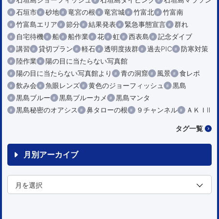
石垣市
砂地
竜宮の根
竜宮城
竹富北
竹富南
竹富島エリア
節分
結果発表
緊急事態宣言
群れ
自宅待機
船
船作業
花
虹
西表島
記念ダイブ
講習
貸切プラン
軽石
透明度抜群
過去PIC
防寒対策
陸作業
陽の目に当たらない写真館
陽の目に当たらない写真館より
青の洞窟
風景
食レポ
飲み会
魚眼レンズ
黄色のジョーフィッシュ
黒島
黒島ブルー
黒島ブルーカメ
黒島マンタ
黒島秘密のオアシス
鼻タローの根
９チャンネル
ＡＫＩⅡ
タグ一覧
月別アーカイブ