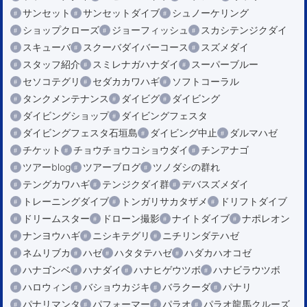
サンセット
サンセットダイブ
シュノーケリング
ショップクローズ
ジョーフィッシュ
スカシテンジクダイ
スキューバ
スクーバダイバーコース
スズメダイ
スタッフ紹介
スミレナガハナダイ
スーパーブルー
セソコテグリ
セダカカワハギ
ソフトコーラル
タンクメンテナンス
ダイビグ
ダイビング
ダイビングショップ
ダイビングフェスタ
ダイビングフェスタ石垣島
ダイビング中止
ダルマハゼ
チケット
チョウチョウコショウダイ
チンアナゴ
ツアーblog
ツアーブログ
ツノダシの群れ
テングカワハギ
テンジクダイ群
デバスズメダイ
トレーニングダイブ
トンガリサカタザメ
ドリフトダイブ
ドリームスター
ドローン撮影
ナイトダイブ
ナポレオン
ナンヨウハギ
ニシキテグリ
ニチリンダテハゼ
ネムリブカ
ハゼ
ハタタテハゼ
ハダカハオコゼ
ハナゴンベ
ハナダイ
ハナヒゲウツボ
ハナビラウツボ
ハロウィン
バショウカジキ
バラクーダ
パナリ
パナリマンタ
パフォーマー
パラオ
パラオ龍馬クルーズ