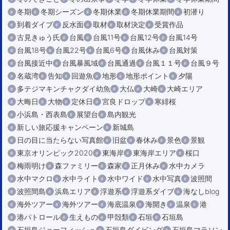
冬期
冬期シーズン
冬期休業
冬期休業期間
初潜り
到着ダイブ
反水面
取材
取材決定
受賞作品
古見きゅう氏
台風
台風11号
台風12号
台風14号
台風18号
台風22号
台風6号
台風休み
台風対策
台風接近中
台風暴風域
台風通過
台風１１号
台風９号
名蔵湾
告知
回遊魚
地形
地形ポイント
夕陽
多テジマキンチャクダイ幼魚
大仏
大崎
大崎エリア
大晦日
大物
定休日
宮良ドロップ
寒緋桜
小浜島・西表島
展望台
島内観光
新しい旅応援キャンペーン
新城島
日の目に当たらない写真館
旧盆
春休み
景色
景観
東京オリンピック2020
東海岸
東海岸エリア
桜口
梅雨明け
森ファミリー
森家
正月休み
水中カメラ
水中マクロ
水中ライト
水中ワイド
水中写真
波照間
波照間島
浜島エリア
浮遊系
浮遊系ダイブ
海なしblog
海外ツアー
海外ツアー
海底温泉
海開き
温泉
港
港パトロール
生えもの
甲殻類
石垣
石垣島
石垣島ジョーフィッシュ
石垣島ダイビング
石垣島マラソン