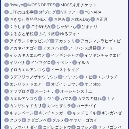
fisheye
MOSS DIVERS
MOSS未来チケット
OFFの出来事
offブログ
VIPツアー
YONARA
おきなわ彩発見NEXT
お休み
お休みDay
お正月
くろしま
ご予約状況
じゃがいも
ひまわり
ふるさと納税
ぶらり旅
ゆるフォト
アイランドホッピング
アカククリ
アカシマシラヒゲエビ
アカネハナゴイ
アカメハゼ
アドバンス講習
アーチ
イシガキカエルウオ
イソギンチャク
イソギンチャクエビ
イソバナ
イソマグロ
イベント
イルカ
イロカエルアンコウ
イーストサイド
ウデフリツノザヤウミウシ
ウミウシ
エビ
エンリッチ
エンリッチドエアー
オビイシヨウジ
オフblog
オフブログ
オーシャナ
オーシャンズ十二
カエルアンコウ
カジキ
カマス
カマスの群れ
カメ
カンザシヤドカリ
カンヒザクラ
カーチバイ
キャンペーン
キンチャクガニ
キンメモドキ
ギンガハゼ
クジラ
クダゴンベ
グルメ
ケヤリ・ゴカイ
ケラマハナダイ
コビレゴンドウ
コブシメ
サラサゴンベ