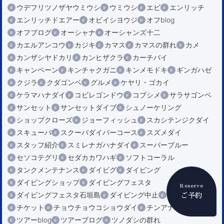
ウデフリツノザヤウミウシ
ウミウシ
エビ
エンリッチ
エンリッチドエアー
オビイシヨウジ
オフblog
オフブログ
オーシャナ
オーシャンズ十二
カエルアンコウ
カジキ
カマス
カマスの群れ
カメ
カンザシヤドカリ
カンヒザクラ
カーチバイ
キャンペーン
キンチャクガニ
キンメモドキ
ギンガハゼ
クジラ
クダゴンベ
グルメ
ケヤリ・ゴカイ
ケラマハナダイ
コビレゴンドウ
コブシメ
サラサゴンベ
サンセット
サンセットダイブ
シュノーケリング
ショップクローズ
ジョーフィッシュ
スカシテンジクダイ
スキューバ
スクーバダイバーコース
スズメダイ
スタッフ紹介
スミレナガハナダイ
スーパーブルー
セソコテグリ
セダカカワハギ
ソフトコーラル
タンクメンテナンス
ダイビグ
ダイビング
ダイビングショップ
ダイビングフェスタ
Reserve
ダイビングフェスタ石垣島
ダイビング中止
ダルマハゼ
ご予約
チケット
チョウチョウコショウダイ
チンアナゴ
ツアーblog
ツアーブログ
ツノダシの群れ