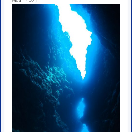
width="450"]