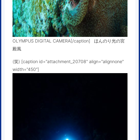
OLYMPUS DIGITAL CAMERA[/caption] ほんのり光の宮
殿風
(笑) [caption id="attachment_20708" align="alignnone"
width="450"]