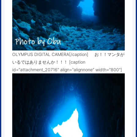
OLYMPUS DIGITAL CAMERA[/caption] お！！マンタが
いるではありませんか！！！ [caption
id="attachment_20716" align="alignnone" width="800"]