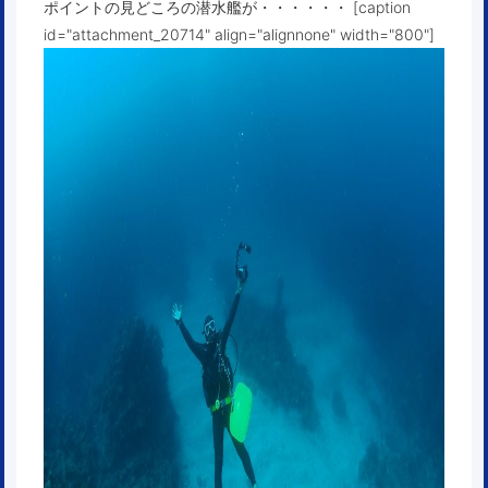
ポイントの見どころの潜水艦が・・・・・・ [caption
id="attachment_20714" align="alignnone" width="800"]