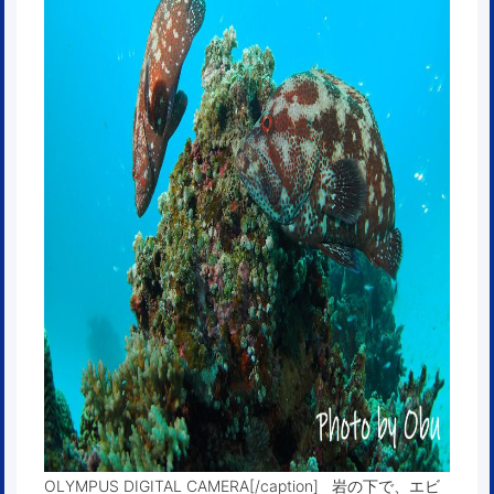
OLYMPUS DIGITAL CAMERA[/caption] 岩の下で、エビ