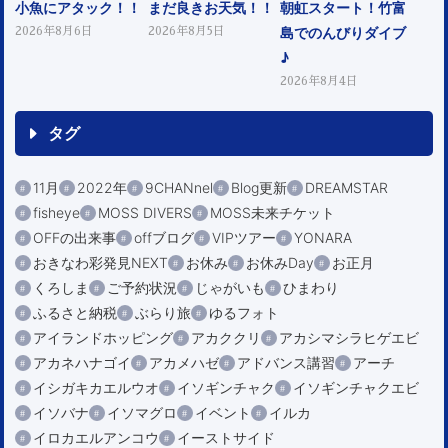
小魚にアタック！！
まだ良きお天気！！
朝虹スタート！竹富
島でのんびりダイブ
2026年8月6日
2026年8月5日
♪
2026年8月4日
タグ
11月
2022年
9CHANnel
Blog更新
DREAMSTAR
fisheye
MOSS DIVERS
MOSS未来チケット
OFFの出来事
offブログ
VIPツアー
YONARA
おきなわ彩発見NEXT
お休み
お休みDay
お正月
くろしま
ご予約状況
じゃがいも
ひまわり
ふるさと納税
ぶらり旅
ゆるフォト
アイランドホッピング
アカククリ
アカシマシラヒゲエビ
アカネハナゴイ
アカメハゼ
アドバンス講習
アーチ
イシガキカエルウオ
イソギンチャク
イソギンチャクエビ
イソバナ
イソマグロ
イベント
イルカ
イロカエルアンコウ
イーストサイド