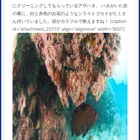
にクリーニングしてもらっているアザハタ。 ハタがいた岩
の裏に、白と赤色のお花のようなシライトゴカイがたくさ
ん付いていました。岩がカラフルで映えますね！ [caption
id="attachment_20713" align="alignnone" width="800"]