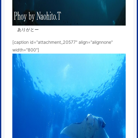
ありがとー
[caption id="attachment_20577" align="alignnone"
width="800"]