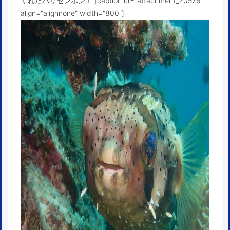
くれたハリセンボン！ [caption id="attachment_20576"
align="alignnone" width="800"]