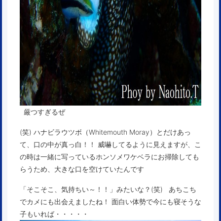
厳つすぎるぜ
(笑) ハナビラウツボ（Whitemouth Moray）とだけあっ
て、口の中が真っ白！！ 威嚇してるように見えますが、こ
の時は一緒に写っているホンソメワケベラにお掃除しても
らうため、大きな口を空けていたんです
「そこそこ、気持ちい～！！」みたいな？(笑) あちこち
でカメにも出会えましたね！ 面白い体勢で今にも寝そうな
子もいれば・・・・・