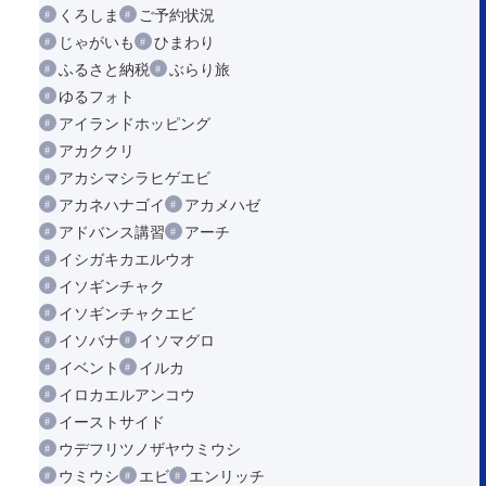
くろしま
ご予約状況
じゃがいも
ひまわり
ふるさと納税
ぶらり旅
ゆるフォト
アイランドホッピング
アカククリ
アカシマシラヒゲエビ
アカネハナゴイ
アカメハゼ
アドバンス講習
アーチ
イシガキカエルウオ
イソギンチャク
イソギンチャクエビ
イソバナ
イソマグロ
イベント
イルカ
イロカエルアンコウ
イーストサイド
ウデフリツノザヤウミウシ
ウミウシ
エビ
エンリッチ