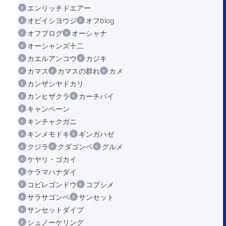
エンリッチドエアー
オビイシヨウジ
オフblog
オフブログ
オーシャナ
オーシャンズ十二
カエルアンコウ
カジキ
カマス
カマスの群れ
カメ
カンザシヤドカリ
カンヒザクラ
カーチバイ
キャンペーン
キンチャクガニ
キンメモドキ
ギンガハゼ
クジラ
クダゴンベ
グルメ
ケヤリ・ゴカイ
ケラマハナダイ
コビレゴンドウ
コブシメ
サラサゴンベ
サンセット
サンセットダイブ
シュノーケリング