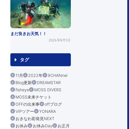
まだ良きお天気！！
2026年8月5日
タグ
11月
2022年
9CHANnel
Blog更新
DREAMSTAR
fisheye
MOSS DIVERS
MOSS未来チケット
OFFの出来事
offブログ
VIPツアー
YONARA
おきなわ彩発見NEXT
お休み
お休みDay
お正月