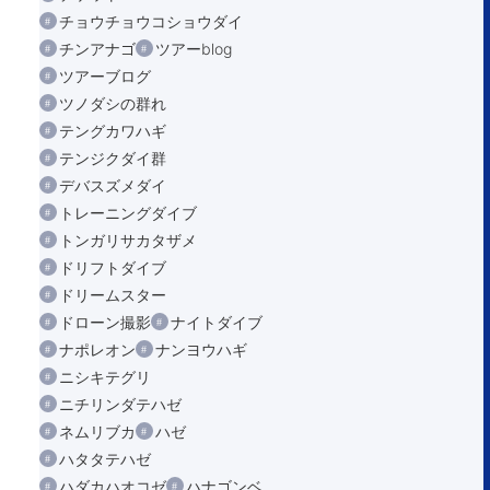
チョウチョウコショウダイ
チンアナゴ
ツアーblog
ツアーブログ
ツノダシの群れ
テングカワハギ
テンジクダイ群
デバスズメダイ
トレーニングダイブ
トンガリサカタザメ
ドリフトダイブ
ドリームスター
ドローン撮影
ナイトダイブ
ナポレオン
ナンヨウハギ
ニシキテグリ
ニチリンダテハゼ
ネムリブカ
ハゼ
ハタタテハゼ
ハダカハオコゼ
ハナゴンベ