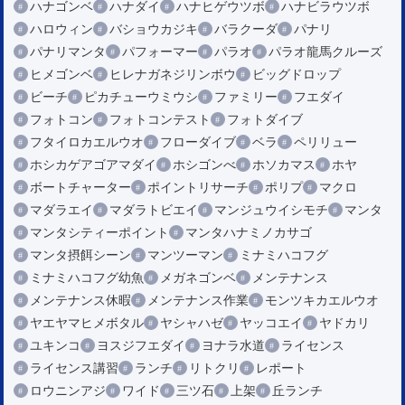
ハナゴンベ
ハナダイ
ハナヒゲウツボ
ハナビラウツボ
ハロウィン
バショウカジキ
バラクーダ
パナリ
パナリマンタ
パフォーマー
パラオ
パラオ龍馬クルーズ
ヒメゴンベ
ヒレナガネジリンボウ
ビッグドロップ
ビーチ
ピカチューウミウシ
ファミリー
フエダイ
フォトコン
フォトコンテスト
フォトダイブ
フタイロカエルウオ
フローダイブ
ベラ
ペリリュー
ホシカゲアゴアマダイ
ホシゴンべ
ホソカマス
ホヤ
ボートチャーター
ポイントリサーチ
ポリプ
マクロ
マダラエイ
マダラトビエイ
マンジュウイシモチ
マンタ
マンタシティーポイント
マンタハナミノカサゴ
マンタ摂餌シーン
マンツーマン
ミナミハコフグ
ミナミハコフグ幼魚
メガネゴンベ
メンテナンス
メンテナンス休暇
メンテナンス作業
モンツキカエルウオ
ヤエヤマヒメボタル
ヤシャハゼ
ヤッコエイ
ヤドカリ
ユキンコ
ヨスジフエダイ
ヨナラ水道
ライセンス
ライセンス講習
ランチ
リトクリ
レポート
ロウニンアジ
ワイド
三ツ石
上架
丘ランチ