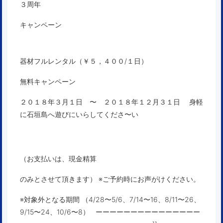
３周年
キャンペーン
器材フルレンタル（￥５，４００/１日）
無料キャンペーン
２０１８年３月１日 〜 ２０１８年１２月３１日
身軽
に石垣島へ遊びにいらしてくださ〜い
（お支払いは、現金精算
のみとさせて頂きます） ※ご予約時にお声がけください。
※対象外となる期間 （4/28〜5/6、7/14〜16、8/11〜26、
9/15〜24、10/6〜8）
ーーーーーーーーーーーーーーー