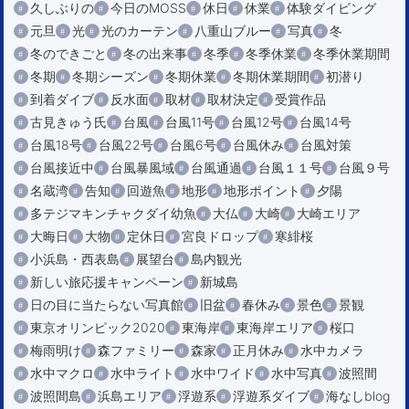
久しぶりの
今日のMOSS
休日
休業
体験ダイビング
元旦
光
光のカーテン
八重山ブルー
写真
冬
冬のできごと
冬の出来事
冬季
冬季休業
冬季休業期間
冬期
冬期シーズン
冬期休業
冬期休業期間
初潜り
到着ダイブ
反水面
取材
取材決定
受賞作品
古見きゅう氏
台風
台風11号
台風12号
台風14号
台風18号
台風22号
台風6号
台風休み
台風対策
台風接近中
台風暴風域
台風通過
台風１１号
台風９号
名蔵湾
告知
回遊魚
地形
地形ポイント
夕陽
多テジマキンチャクダイ幼魚
大仏
大崎
大崎エリア
大晦日
大物
定休日
宮良ドロップ
寒緋桜
小浜島・西表島
展望台
島内観光
新しい旅応援キャンペーン
新城島
日の目に当たらない写真館
旧盆
春休み
景色
景観
東京オリンピック2020
東海岸
東海岸エリア
桜口
梅雨明け
森ファミリー
森家
正月休み
水中カメラ
水中マクロ
水中ライト
水中ワイド
水中写真
波照間
波照間島
浜島エリア
浮遊系
浮遊系ダイブ
海なしblog