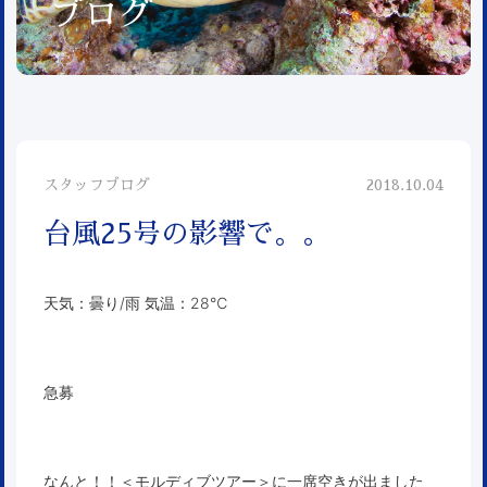
ブログ
スタッフブログ
2018.10.04
台風25号の影響で。。
天気：曇り/雨 気温：28℃
急募
なんと！！＜
モルディブツアー
＞に一席空きが出ました