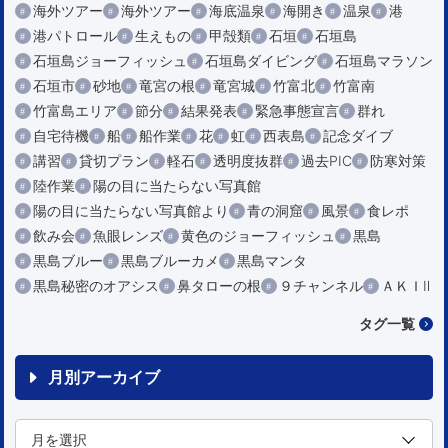
海外ツアー
海外ツアー
海底温泉
海開き
温泉
港
港パトロール
生えもの
甲殻類
石垣
石垣島
石垣島ジョーフィッシュ
石垣島ダイビング
石垣島マラソン
石垣市
砂地
竜宮の根
竜宮城
竹富北
竹富南
竹富島エリア
節分
結果発表
緊急事態宣言
群れ
自宅待機
船
船作業
花
虹
西表島
記念ダイブ
講習
貸切プラン
軽石
透明度抜群
過去PIC
防寒対策
陸作業
陽の目に当たらない写真館
陽の目に当たらない写真館より
青の洞窟
風景
食レポ
飲み会
魚眼レンズ
黄色のジョーフィッシュ
黒島
黒島ブルー
黒島ブルーカメ
黒島マンタ
黒島秘密のオアシス
鼻タローの根
９チャンネル
ＡＫＩⅡ
タグ一覧
月別アーカイブ