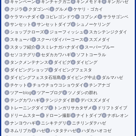
キャンペーン
キンチャクガニ
キンメモドキ
ギンガハゼ
クジラ
クダゴンベ
グルメ
ケヤリ・ゴカイ
ケラマハナダイ
コビレゴンドウ
コブシメ
サラサゴンベ
サンセット
サンセットダイブ
シュノーケリング
ショップクローズ
ジョーフィッシュ
スカシテンジクダイ
スキューバ
スクーバダイバーコース
スズメダイ
スタッフ紹介
スミレナガハナダイ
スーパーブルー
セソコテグリ
セダカカワハギ
ソフトコーラル
タンクメンテナンス
ダイビグ
ダイビング
ダイビングショップ
ダイビングフェスタ
ダイビングフェスタ石垣島
ダイビング中止
ダルマハゼ
チケット
チョウチョウコショウダイ
チンアナゴ
ツアーblog
ツアーブログ
ツノダシの群れ
テングカワハギ
テンジクダイ群
デバスズメダイ
トレーニングダイブ
トンガリサカタザメ
ドリフトダイブ
ドリームスター
ドローン撮影
ナイトダイブ
ナポレオン
ナンヨウハギ
ニシキテグリ
ニチリンダテハゼ
ネムリブカ
ハゼ
ハタタテハゼ
ハダカハオコゼ