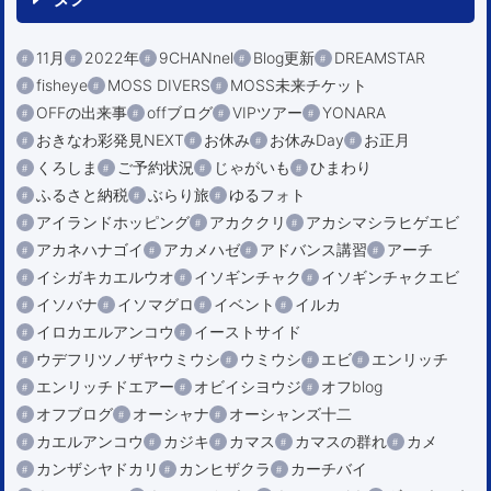
11月
2022年
9CHANnel
Blog更新
DREAMSTAR
fisheye
MOSS DIVERS
MOSS未来チケット
OFFの出来事
offブログ
VIPツアー
YONARA
おきなわ彩発見NEXT
お休み
お休みDay
お正月
くろしま
ご予約状況
じゃがいも
ひまわり
ふるさと納税
ぶらり旅
ゆるフォト
アイランドホッピング
アカククリ
アカシマシラヒゲエビ
アカネハナゴイ
アカメハゼ
アドバンス講習
アーチ
イシガキカエルウオ
イソギンチャク
イソギンチャクエビ
イソバナ
イソマグロ
イベント
イルカ
イロカエルアンコウ
イーストサイド
ウデフリツノザヤウミウシ
ウミウシ
エビ
エンリッチ
エンリッチドエアー
オビイシヨウジ
オフblog
オフブログ
オーシャナ
オーシャンズ十二
カエルアンコウ
カジキ
カマス
カマスの群れ
カメ
カンザシヤドカリ
カンヒザクラ
カーチバイ