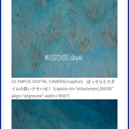
OLYMPUS DIGITAL CAMERA[/caption] ほっそりとスタ
イルの良いクサハゼ！ [caption id="attachment_19608"
align="alignnone" width="800"]