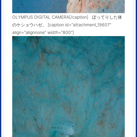
OLYMPUS DIGITAL CAMERA[/caption] ぽってりした体
のケショウハゼ。 [caption id="attachment_19607"
align="alignnone" width="800"]