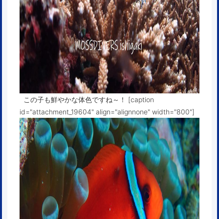
この子も鮮やかな体色ですね～！ [caption
id="attachment_19604" align="alignnone" width="800"]