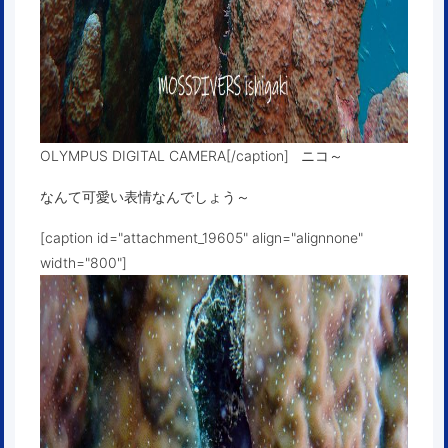
OLYMPUS DIGITAL CAMERA[/caption] ニコ～
なんて可愛い表情なんでしょう～
[caption id="attachment_19605" align="alignnone"
width="800"]