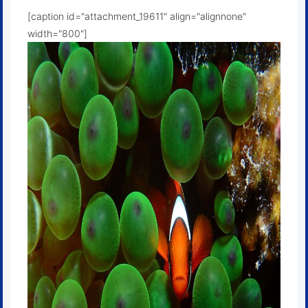
[caption id="attachment_19611" align="alignnone"
width="800"]