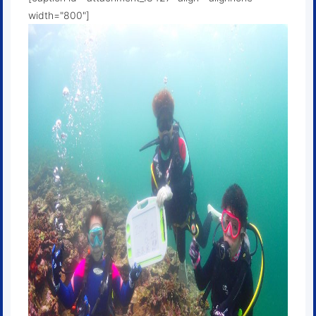
width="800"]