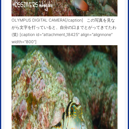
OLYMPUS DIGITAL CAMERA[/caption] この写真を見な
がら文字を打っていると、自分の口までとがってきてたわ
(笑) [caption id="attachment_18425" align="alignnone"
width="800"]