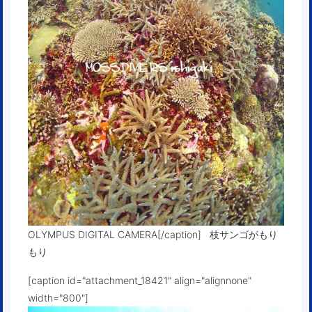
OLYMPUS DIGITAL CAMERA[/caption] 枝サンゴがもり
もり
[caption id="attachment_18421" align="alignnone"
width="800"]