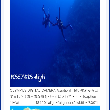
OLYMPUS DIGITAL CAMERA[/caption] 良い場所から出
てました！真っ青な海をバックに入れて・・・ [caption
id="attachment_18420" align="alignnone" width="800"]