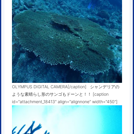
OLYMPUS DIGITAL CAMERA[/caption] シャンデリアの
ような素晴らし形のサンゴもドーンと！！ [caption
id="attachment_18413" align="alignnone" width="450"]