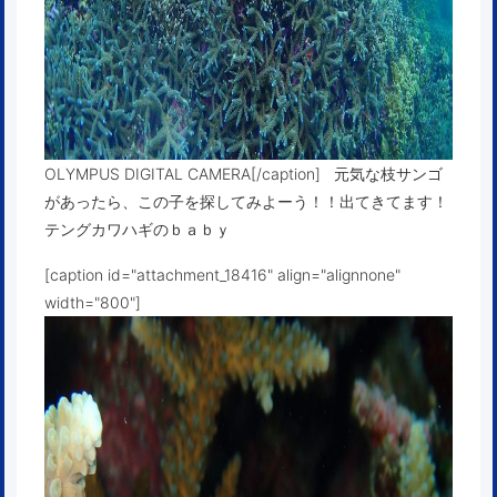
OLYMPUS DIGITAL CAMERA[/caption] 元気な枝サンゴ
があったら、この子を探してみよーう！！出てきてます！
テングカワハギのｂａｂｙ
[caption id="attachment_18416" align="alignnone"
width="800"]