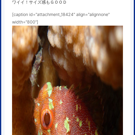
ワイイ！サイズ感もＧＯＯＤ
[caption id="attachment_18424" align="alignnone"
width="800"]