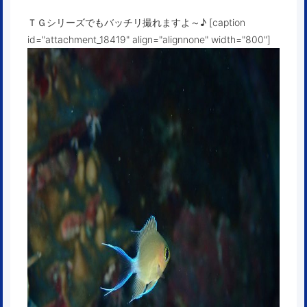
ＴＧシリーズでもバッチリ撮れますよ～♪ [caption
id="attachment_18419" align="alignnone" width="800"]