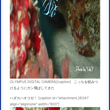
OLYMPUS DIGITAL CAMERA[/caption] こっちを睨みつ
けるようにガン飛ばしてきた
ハダカハオコゼ！ [caption id="attachment_18341"
align="alignnone" width="800"]