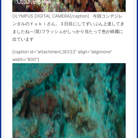
OLYMPUS DIGITAL CAMERA[/caption] 今回コンデジレ
ンタルのＹｕｋｉさん。３日目にしてずいぶん上達してき
ましたね～(笑)フラッシュがしっかり当たって色が綺麗に
出ています
[caption id="attachment_18333" align="alignnone"
width="800"]