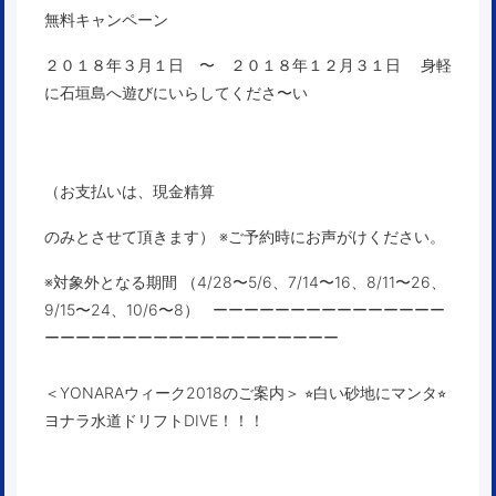
無料キャンペーン
２０１８年３月１日 〜 ２０１８年１２月３１日
身軽
に石垣島へ遊びにいらしてくださ〜い
（お支払いは、現金精算
のみとさせて頂きます） ※ご予約時にお声がけください。
※対象外となる期間 （4/28〜5/6、7/14〜16、8/11〜26、
9/15〜24、10/6〜8）
ーーーーーーーーーーーーーーー
ーーーーーーーーーーーーーーーーーーー
＜YONARAウィーク2018のご案内＞ ⭐︎白い砂地にマンタ⭐︎
ヨナラ水道ドリフトDIVE！！！