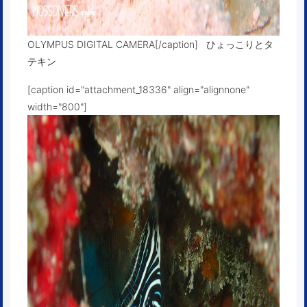
OLYMPUS DIGITAL CAMERA[/caption] ひょっこりとタ
テキン
[caption id="attachment_18336" align="alignnone"
width="800"]