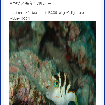
目の周辺の色合いは美しい～
[caption id="attachment_18335" align="alignnone"
width="800"]