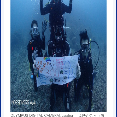
OLYMPUS DIGITAL CAMERA[/caption] ２匹がこっち向