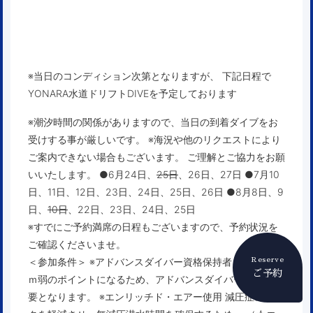
※当日のコンディション次第となりますが、 下記日程で
YONARA水道ドリフトDIVEを予定しております
※潮汐時間の関係がありますので、当日の到着ダイブをお
受けする事が厳しいです。 ※海況や他のリクエストにより
ご案内できない場合もございます。 ご理解とご協力をお願
いいたします。 ●6月24日、
25日
、26日、27日 ●7月10
日、11日、12日、23日、24日、25日、26日 ●8月8日、9
日、
10日
、22日、23日、24日、25日
※すでにご予約満席の日程もございますので、予約状況を
ご確認くださいませ。
＜参加条件＞
※アドバンスダイバー資格保持者 水深が３０
Reserve
ご予約
ｍ弱のポイントになるため、アドバンスダイバー資格が必
要となります。
※エンリッチド・エアー
使用 減圧症のリス