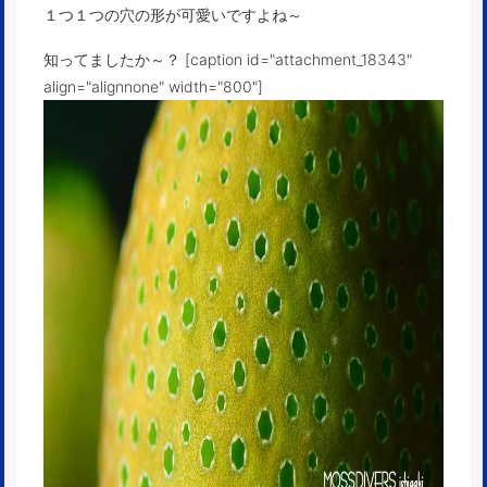
１つ１つの穴の形が可愛いですよね～
知ってましたか～？ [caption id="attachment_18343"
align="alignnone" width="800"]