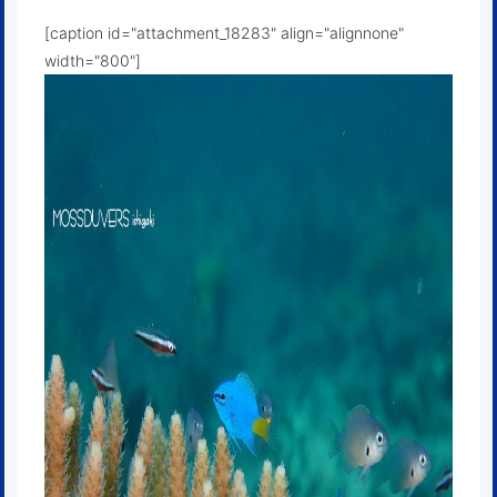
[caption id="attachment_18283" align="alignnone"
width="800"]