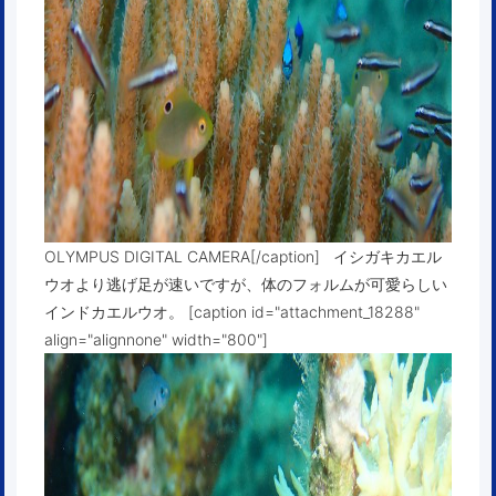
OLYMPUS DIGITAL CAMERA[/caption] イシガキカエル
ウオより逃げ足が速いですが、体のフォルムが可愛らしい
インドカエルウオ。 [caption id="attachment_18288"
align="alignnone" width="800"]