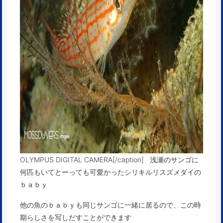
OLYMPUS DIGITAL CAMERA[/caption] 浅瀬のサンゴに
何匹もいてとーっても可愛かったシリキルリスズメダイの
ｂａｂｙ
他の魚のｂａｂｙも同じサンゴに一緒に居るので、この時
期らしさを写しだすことができます