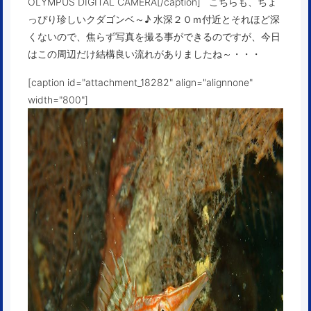
OLYMPUS DIGITAL CAMERA[/caption] こちらも、ちょ
っぴり珍しいクダゴンベ～♪ 水深２０ｍ付近とそれほど深
くないので、焦らず写真を撮る事ができるのですが、今日
はこの周辺だけ結構良い流れがありましたね～・・・
[caption id="attachment_18282" align="alignnone"
width="800"]