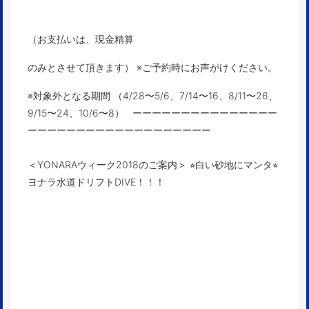
（お支払いは、現金精算
のみとさせて頂きます） ※ご予約時にお声がけください。
※対象外となる期間 （4/28〜5/6、7/14〜16、8/11〜26、
9/15〜24、10/6〜8）
ーーーーーーーーーーーーーーー
ーーーーーーーーーーーーーーーーーーー
＜YONARAウィーク2018のご案内＞ ⭐︎白い砂地にマンタ⭐︎
ヨナラ水道ドリフトDIVE！！！