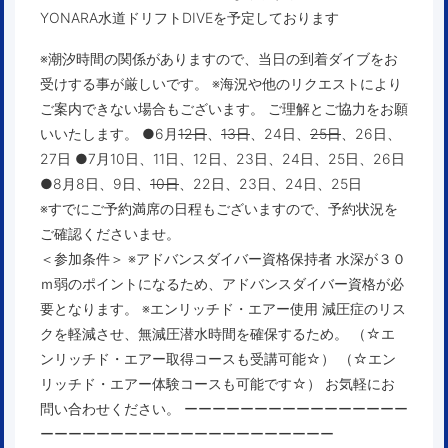
YONARA水道ドリフトDIVEを予定しております
※潮汐時間の関係がありますので、当日の到着ダイブをお
受けする事が厳しいです。 ※海況や他のリクエストにより
ご案内できない場合もございます。 ご理解とご協力をお願
いいたします。 ●6月
12日
、
13日
、24日、
25日
、26日、
27日 ●7月10日、11日、12日、23日、24日、25日、26日
●8月8日、9日、
10日
、22日、23日、24日、25日
※すでにご予約満席の日程もございますので、予約状況を
ご確認くださいませ。
＜参加条件＞
※アドバンスダイバー資格保持者 水深が３０
ｍ弱のポイントになるため、アドバンスダイバー資格が必
要となります。
※エンリッチド・エアー
使用 減圧症のリス
クを軽減させ、無減圧潜水時間を確保するため。 （☆エ
ンリッチド・エアー取得コースも受講可能☆） （☆エン
リッチド・エアー体験コースも可能です☆） お気軽にお
問い合わせください。 ーーーーーーーーーーーーーーーー
ーーーーーーーーーーーーーーーーーーーーー