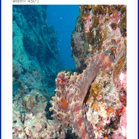
width="450"]