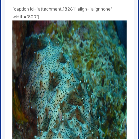
[caption id="attachment_18281" align="alignnone"
width="800"]