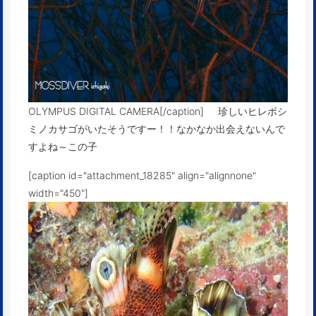
OLYMPUS DIGITAL CAMERA[/caption] 珍しいヒレボシ
ミノカサゴがいたそうですー！！なかなか出会えないんで
すよね～この子
[caption id="attachment_18285" align="alignnone"
width="450"]