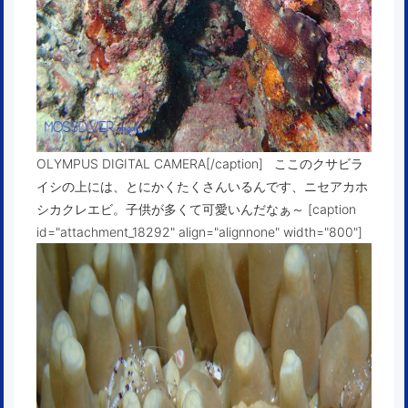
OLYMPUS DIGITAL CAMERA[/caption] ここのクサビラ
イシの上には、とにかくたくさんいるんです、ニセアカホ
シカクレエビ。子供が多くて可愛いんだなぁ～ [caption
id="attachment_18292" align="alignnone" width="800"]