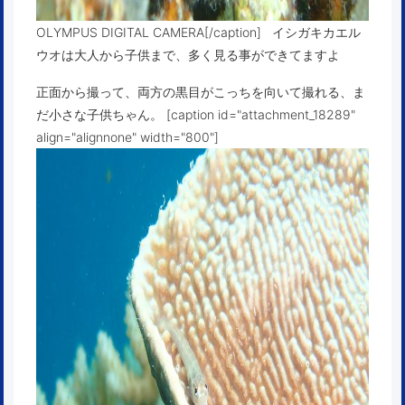
OLYMPUS DIGITAL CAMERA[/caption] イシガキカエル
ウオは大人から子供まで、多く見る事ができてますよ
正面から撮って、両方の黒目がこっちを向いて撮れる、ま
だ小さな子供ちゃん。 [caption id="attachment_18289"
align="alignnone" width="800"]