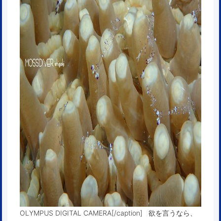
OLYMPUS DIGITAL CAMERA[/caption] 欲を言うなら、