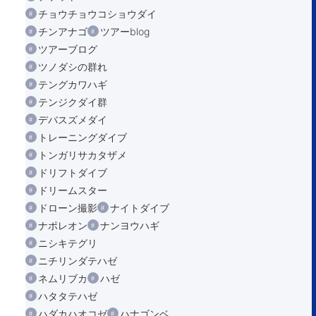
チョウチョウコショウダイ
チンアナゴ
ツアーblog
ツアーブログ
ツノダシの群れ
テングカワハギ
テンジクダイ群
デバスズメダイ
トレーニングダイブ
トンガリサカタザメ
ドリフトダイブ
ドリームスター
ドローン撮影
ナイトダイブ
ナポレオン
ナンヨウハギ
ニシキテグリ
ニチリンダテハゼ
ネムリブカ
ハゼ
ハタタテハゼ
ハダカハオコゼ
ハナゴンベ