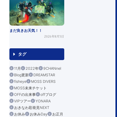
まだ良きお天気！！
2026年8月5日
タグ
11月
2022年
9CHANnel
Blog更新
DREAMSTAR
fisheye
MOSS DIVERS
MOSS未来チケット
OFFの出来事
offブログ
VIPツアー
YONARA
おきなわ彩発見NEXT
お休み
お休みDay
お正月