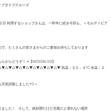
ィブダイブクルーズ
２日
利用するショップさんは、一昨年に続き今回も、＜
モルディビア
ので、たくさんの皆さまからのご参加お待ちしております
ちらからどうぞ！→【
MOSSBLOG】
▼△▼△▼△▼△▼△▼△▼△▼△▼ 気温：２５．４℃ 水温：２
お天気回復しましたYO～
りました！ そして、絶好調だけど北風だと潜れない場所