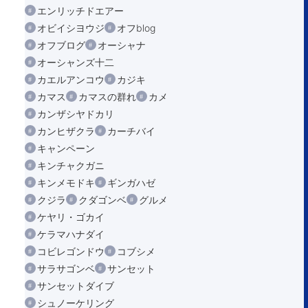
エンリッチドエアー
オビイシヨウジ
オフblog
オフブログ
オーシャナ
オーシャンズ十二
カエルアンコウ
カジキ
カマス
カマスの群れ
カメ
カンザシヤドカリ
カンヒザクラ
カーチバイ
キャンペーン
キンチャクガニ
キンメモドキ
ギンガハゼ
クジラ
クダゴンベ
グルメ
ケヤリ・ゴカイ
ケラマハナダイ
コビレゴンドウ
コブシメ
サラサゴンベ
サンセット
サンセットダイブ
シュノーケリング