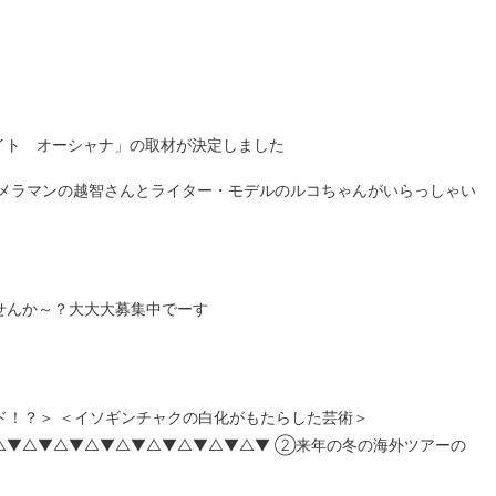
イト オーシャナ
」の取材が決定しました
メラマンの越智さん
と
ライター・モデルのルコちゃん
がいらっしゃい
せんか～？大大大募集中でーす
ド！？
＞ ＜
イソギンチャクの白化がもたらした芸術
＞
△▼△▼△▼△▼△▼△▼△▼△▼△▼ ②来年の冬の海外ツアーの