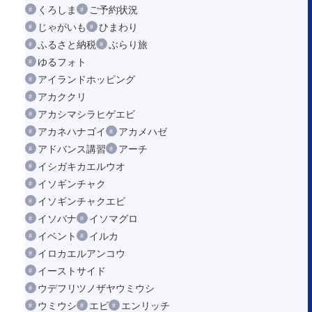
くろしま
ご予約状況
じゃがいも
ひまわり
ふるさと納税
ぶらり旅
ゆるフォト
アイランドホッピング
アカククリ
アカシマシラヒゲエビ
アカネハナゴイ
アカメハゼ
アドバンス講習
アーチ
イシガキカエルウオ
イソギンチャク
イソギンチャクエビ
イソバナ
イソマグロ
イベント
イルカ
イロカエルアンコウ
イーストサイド
ウデフリツノザヤウミウシ
ウミウシ
エビ
エンリッチ