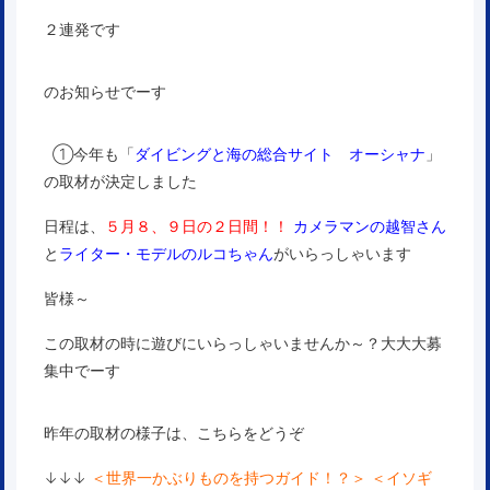
２連発です
のお知らせでーす
①今年も「
ダイビングと海の総合サイト オーシャナ
」
の取材が決定しました
日程は、
５月８、９日の２日間
！！
カメラマンの越智さん
と
ライター・モデルのルコちゃん
がいらっしゃいます
皆様～
この取材の時に遊びにいらっしゃいませんか～？大大大募
集中でーす
昨年の取材の様子は、こちらをどうぞ
↓↓↓
＜
世界一かぶりものを持つガイド！？
＞
＜
イソギ