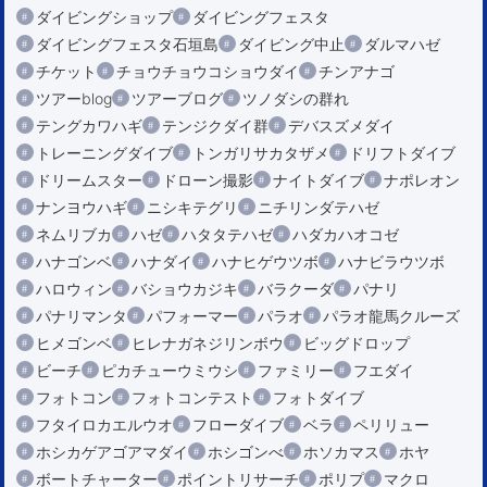
ダイビングショップ
ダイビングフェスタ
ダイビングフェスタ石垣島
ダイビング中止
ダルマハゼ
チケット
チョウチョウコショウダイ
チンアナゴ
ツアーblog
ツアーブログ
ツノダシの群れ
テングカワハギ
テンジクダイ群
デバスズメダイ
トレーニングダイブ
トンガリサカタザメ
ドリフトダイブ
ドリームスター
ドローン撮影
ナイトダイブ
ナポレオン
ナンヨウハギ
ニシキテグリ
ニチリンダテハゼ
ネムリブカ
ハゼ
ハタタテハゼ
ハダカハオコゼ
ハナゴンベ
ハナダイ
ハナヒゲウツボ
ハナビラウツボ
ハロウィン
バショウカジキ
バラクーダ
パナリ
パナリマンタ
パフォーマー
パラオ
パラオ龍馬クルーズ
ヒメゴンベ
ヒレナガネジリンボウ
ビッグドロップ
ビーチ
ピカチューウミウシ
ファミリー
フエダイ
フォトコン
フォトコンテスト
フォトダイブ
フタイロカエルウオ
フローダイブ
ベラ
ペリリュー
ホシカゲアゴアマダイ
ホシゴンべ
ホソカマス
ホヤ
ボートチャーター
ポイントリサーチ
ポリプ
マクロ