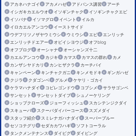
アカネハナゴイ
アカメハゼ
アドバンス講習
アーチ
イシガキカエルウオ
イソギンチャク
イソギンチャクエビ
イソバナ
イソマグロ
イベント
イルカ
イロカエルアンコウ
イーストサイド
ウデフリツノザヤウミウシ
ウミウシ
エビ
エンリッチ
エンリッチドエアー
オビイシヨウジ
オフblog
オフブログ
オーシャナ
オーシャンズ十二
カエルアンコウ
カジキ
カマス
カマスの群れ
カメ
カンザシヤドカリ
カンヒザクラ
カーチバイ
キャンペーン
キンチャクガニ
キンメモドキ
ギンガハゼ
クジラ
クダゴンベ
グルメ
ケヤリ・ゴカイ
ケラマハナダイ
コビレゴンドウ
コブシメ
サラサゴンベ
サンセット
サンセットダイブ
シュノーケリング
ショップクローズ
ジョーフィッシュ
スカシテンジクダイ
スキューバ
スクーバダイバーコース
スズメダイ
スタッフ紹介
スミレナガハナダイ
スーパーブルー
セソコテグリ
セダカカワハギ
ソフトコーラル
タンクメンテナンス
ダイビグ
ダイビング