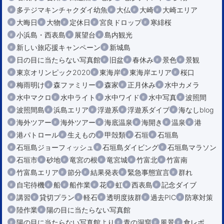
多テジマキンチャクダイ幼魚
大仏
大崎
大崎エリア
大晦日
大物
定休日
宮良ドロップ
寒緋桜
小浜島・西表島
展望台
島内観光
新しい旅応援キャンペーン
新城島
日の目に当たらない写真館
旧盆
春休み
景色
景観
東京オリンピック2020
東海岸
東海岸エリア
桜口
梅雨明け
森ファミリー
森家
正月休み
水中カメラ
水中マクロ
水中ライト
水中ワイド
水中写真
波照間
波照間島
浜島エリア
浮遊系
浮遊系ダイブ
海なしblog
海外ツアー
海外ツアー
海底温泉
海開き
温泉
港
港パトロール
生えもの
甲殻類
石垣
石垣島
石垣島ジョーフィッシュ
石垣島ダイビング
石垣島マラソン
石垣市
砂地
竜宮の根
竜宮城
竹富北
竹富南
竹富島エリア
節分
結果発表
緊急事態宣言
群れ
自宅待機
船
船作業
花
虹
西表島
記念ダイブ
講習
貸切プラン
軽石
透明度抜群
過去PIC
防寒対策
陸作業
陽の目に当たらない写真館
陽の目に当たらない写真館より
青の洞窟
風景
食レポ