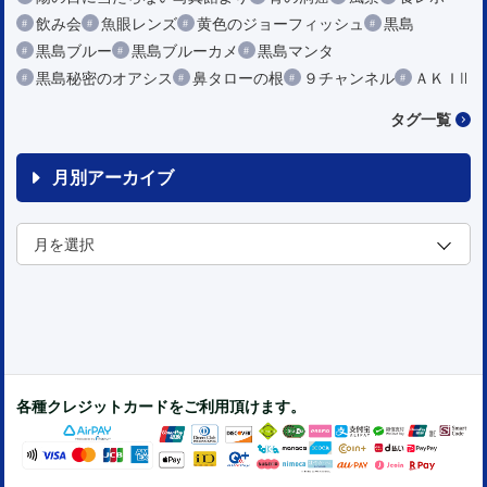
飲み会
魚眼レンズ
黄色のジョーフィッシュ
黒島
黒島ブルー
黒島ブルーカメ
黒島マンタ
黒島秘密のオアシス
鼻タローの根
９チャンネル
ＡＫＩⅡ
タグ一覧
月別アーカイブ
各種クレジットカードをご利用頂けます。