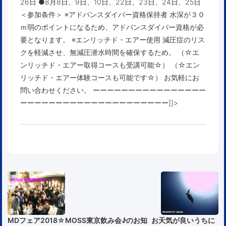
26日 ●8月8日、9日、10日、22日、23日、24日、25日
＜参加条件＞
※アドバンスダイバー資格保持者 水深が３０
ｍ弱のポイントになるため、アドバンスダイバー資格が必
要となります。
※エンリッチド・エアー
使用 減圧症のリス
クを軽減させ、無減圧潜水時間を確保するため。 （☆エ
ンリッチド・エアー取得コースも受講可能☆） （☆エン
リッチド・エアー体験コースも可能です☆） お気軽にお
問い合わせください。 ーーーーーーーーーーーーーーーー
ーーーーーーーーーーーーーーーーーーーーー]]>
MDフェア2018☆MOSS東京飲み会♪のお知
お天気が良いうちに