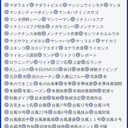
マダラエイ
マダラトビエイ
マンジュウイシモチ
マンタ
マンタシティーポイント
マンタハナミノカサゴ
マンタ摂餌シーン
マンツーマン
ミナミハコフグ
ミナミハコフグ幼魚
メガネゴンベ
メンテナンス
メンテナンス休暇
メンテナンス作業
モンツキカエルウオ
ヤエヤマヒメボタル
ヤシャハゼ
ヤッコエイ
ヤドカリ
ユキンコ
ヨスジフエダイ
ヨナラ水道
ライセンス
ライセンス講習
ランチ
リトクリ
レポート
ロウニンアジ
ワイド
三ツ石
上架
丘ランチ
久しぶりの
今日のMOSS
休日
休業
体験ダイビング
元旦
光
光のカーテン
八重山ブルー
写真
冬
冬のできごと
冬の出来事
冬季
冬季休業
冬季休業期間
冬期
冬期シーズン
冬期休業
冬期休業期間
初潜り
到着ダイブ
反水面
取材
取材決定
受賞作品
古見きゅう氏
台風
台風11号
台風12号
台風14号
台風18号
台風22号
台風6号
台風休み
台風対策
台風接近中
台風暴風域
台風通過
台風１１号
台風９号
名蔵湾
告知
回遊魚
地形
地形ポイント
夕陽