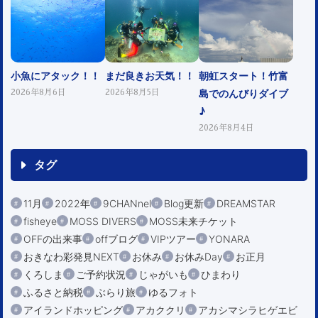
小魚にアタック！！
まだ良きお天気！！
朝虹スタート！竹富
島でのんびりダイブ
2026年8月6日
2026年8月5日
♪
2026年8月4日
タグ
11月
2022年
9CHANnel
Blog更新
DREAMSTAR
fisheye
MOSS DIVERS
MOSS未来チケット
OFFの出来事
offブログ
VIPツアー
YONARA
おきなわ彩発見NEXT
お休み
お休みDay
お正月
くろしま
ご予約状況
じゃがいも
ひまわり
ふるさと納税
ぶらり旅
ゆるフォト
アイランドホッピング
アカククリ
アカシマシラヒゲエビ