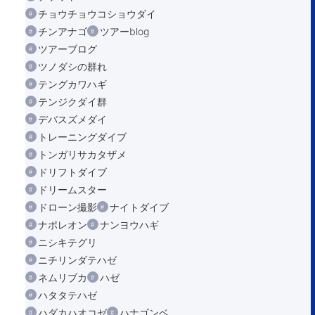
チョウチョウコショウダイ
チンアナゴ
ツアーblog
ツアーブログ
ツノダシの群れ
テングカワハギ
テンジクダイ群
デバスズメダイ
トレーニングダイブ
トンガリサカタザメ
ドリフトダイブ
ドリームスター
ドローン撮影
ナイトダイブ
ナポレオン
ナンヨウハギ
ニシキテグリ
ニチリンダテハゼ
ネムリブカ
ハゼ
ハタタテハゼ
ハダカハオコゼ
ハナゴンベ