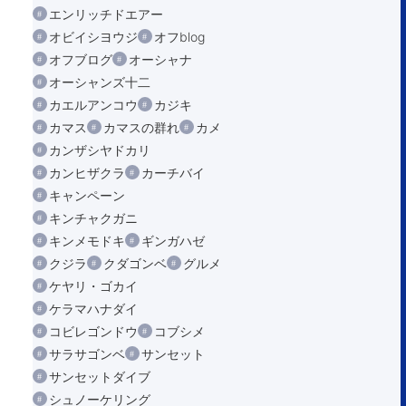
エンリッチドエアー
オビイシヨウジ
オフblog
オフブログ
オーシャナ
オーシャンズ十二
カエルアンコウ
カジキ
カマス
カマスの群れ
カメ
カンザシヤドカリ
カンヒザクラ
カーチバイ
キャンペーン
キンチャクガニ
キンメモドキ
ギンガハゼ
クジラ
クダゴンベ
グルメ
ケヤリ・ゴカイ
ケラマハナダイ
コビレゴンドウ
コブシメ
サラサゴンベ
サンセット
サンセットダイブ
シュノーケリング