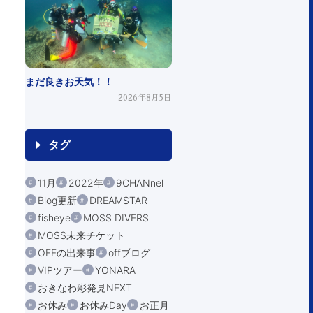
まだ良きお天気！！
2026年8月5日
タグ
11月
2022年
9CHANnel
Blog更新
DREAMSTAR
fisheye
MOSS DIVERS
MOSS未来チケット
OFFの出来事
offブログ
VIPツアー
YONARA
おきなわ彩発見NEXT
お休み
お休みDay
お正月