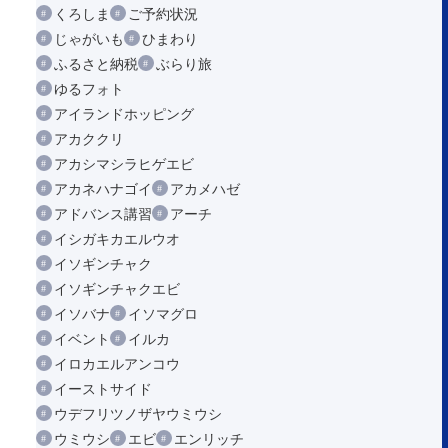
くろしま
ご予約状況
じゃがいも
ひまわり
ふるさと納税
ぶらり旅
ゆるフォト
アイランドホッピング
アカククリ
アカシマシラヒゲエビ
アカネハナゴイ
アカメハゼ
アドバンス講習
アーチ
イシガキカエルウオ
イソギンチャク
イソギンチャクエビ
イソバナ
イソマグロ
イベント
イルカ
イロカエルアンコウ
イーストサイド
ウデフリツノザヤウミウシ
ウミウシ
エビ
エンリッチ