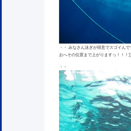
・・ みなさん泳ぎが得意でスゴイんです
おへその位置まで上がりますっ！！！∑(
・・