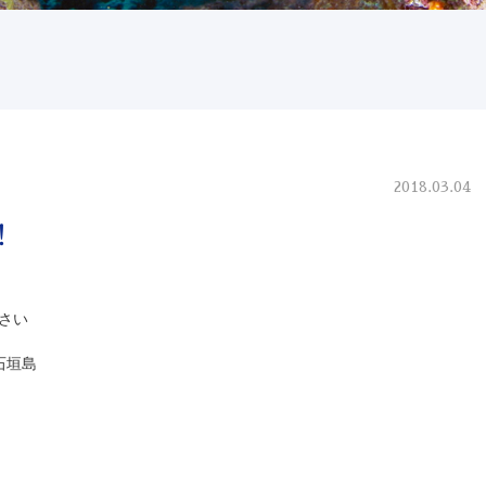
2018.03.04
！
さい
石垣島