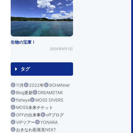
生物の宝庫！
2026年8月3日
タグ
11月
2022年
9CHANnel
Blog更新
DREAMSTAR
fisheye
MOSS DIVERS
MOSS未来チケット
OFFの出来事
offブログ
VIPツアー
YONARA
おきなわ彩発見NEXT