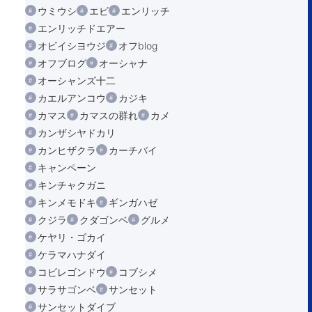
ウミウシ
エビ
エンリッチ
エンリッチドエアー
オビイシヨウジ
オフblog
オフブログ
オーシャナ
オーシャンズ十二
カエルアンコウ
カジキ
カマス
カマスの群れ
カメ
カンザシヤドカリ
カンヒザクラ
カーチバイ
キャンペーン
キンチャクガニ
キンメモドキ
ギンガハゼ
クジラ
クダゴンベ
グルメ
ケヤリ・ゴカイ
ケラマハナダイ
コビレゴンドウ
コブシメ
サラサゴンベ
サンセット
サンセットダイブ