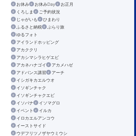
お休み
お休みDay
お正月
くろしま
ご予約状況
じゃがいも
ひまわり
ふるさと納税
ぶらり旅
ゆるフォト
アイランドホッピング
アカククリ
アカシマシラヒゲエビ
アカネハナゴイ
アカメハゼ
アドバンス講習
アーチ
イシガキカエルウオ
イソギンチャク
イソギンチャクエビ
イソバナ
イソマグロ
イベント
イルカ
イロカエルアンコウ
イーストサイド
ウデフリツノザヤウミウシ