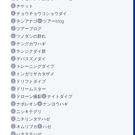
チケット
チョウチョウコショウダイ
チンアナゴ
ツアーblog
ツアーブログ
ツノダシの群れ
テングカワハギ
テンジクダイ群
デバスズメダイ
トレーニングダイブ
トンガリサカタザメ
ドリフトダイブ
ドリームスター
ドローン撮影
ナイトダイブ
ナポレオン
ナンヨウハギ
ニシキテグリ
ニチリンダテハゼ
ネムリブカ
ハゼ
ハタタテハゼ