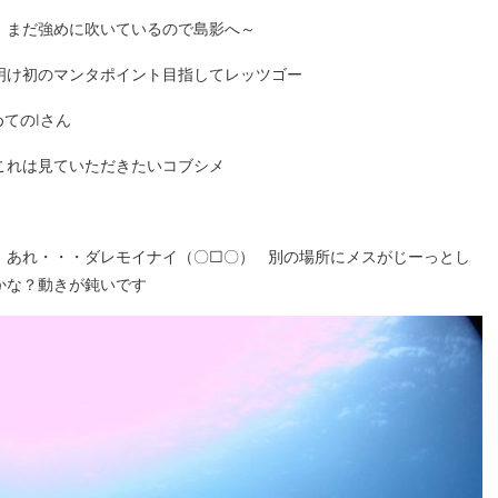
、まだ強めに吹いているので島影へ～
明け初のマンタポイント目指してレッツゴー
てのIさん
これは見ていただきたいコブシメ
、あれ・・・ダレモイナイ（〇□〇） 別の場所にメスがじーっとし
かな？動きが鈍いです