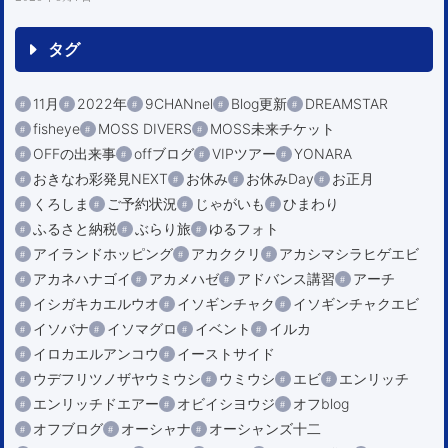
タグ
11月
2022年
9CHANnel
Blog更新
DREAMSTAR
fisheye
MOSS DIVERS
MOSS未来チケット
OFFの出来事
offブログ
VIPツアー
YONARA
おきなわ彩発見NEXT
お休み
お休みDay
お正月
くろしま
ご予約状況
じゃがいも
ひまわり
ふるさと納税
ぶらり旅
ゆるフォト
アイランドホッピング
アカククリ
アカシマシラヒゲエビ
アカネハナゴイ
アカメハゼ
アドバンス講習
アーチ
イシガキカエルウオ
イソギンチャク
イソギンチャクエビ
イソバナ
イソマグロ
イベント
イルカ
イロカエルアンコウ
イーストサイド
ウデフリツノザヤウミウシ
ウミウシ
エビ
エンリッチ
エンリッチドエアー
オビイシヨウジ
オフblog
オフブログ
オーシャナ
オーシャンズ十二