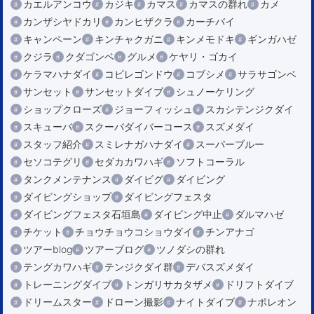
カエルアンコウ
カジキ
カマス
カマスの群れ
カメ
カンザシヤドカリ
カンヒザクラ
カーチバイ
キャンペーン
キンチャクガニ
キンメモドキ
ギンガハゼ
クジラ
クダゴンベ
グルメ
ケヤリ・ゴカイ
ケラマハナダイ
コビレゴンドウ
コブシメ
サラサゴンベ
サンセット
サンセットダイブ
シュノーケリング
ショップクローズ
ジョーフィッシュ
スカシテンジクダイ
スキューバ
スクーバダイバーコース
スズメダイ
スタッフ紹介
スミレナガハナダイ
スーパーブルー
セソコテグリ
セダカカワハギ
ソフトコーラル
タンクメンテナンス
ダイビグ
ダイビング
ダイビングショップ
ダイビングフェスタ
ダイビングフェスタ石垣島
ダイビング中止
ダルマハゼ
チケット
チョウチョウコショウダイ
チンアナゴ
ツアーblog
ツアーブログ
ツノダシの群れ
テングカワハギ
テンジクダイ群
デバスズメダイ
トレーニングダイブ
トンガリサカタザメ
ドリフトダイブ
ドリームスター
ドローン撮影
ナイトダイブ
ナポレオン