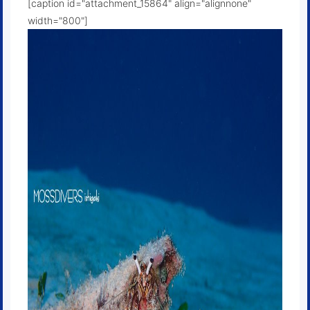
[caption id="attachment_15864" align="alignnone"
width="800"]