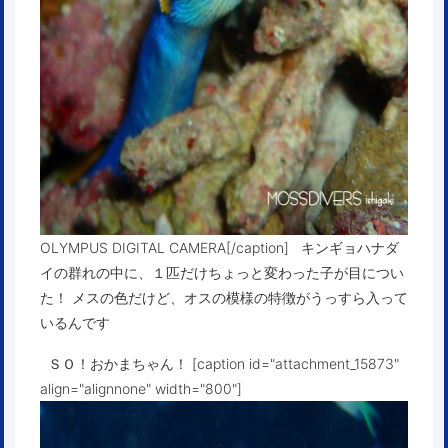
OLYMPUS DIGITAL CAMERA[/caption] キンギョハナダ
イの群れの中に、１匹だけちょっと変わった子が目につい
た！ メスの色だけど、オスの模様の特徴がうっすら入って
いるんです
ＳＯ！おかまちゃん！ [caption id="attachment_15873"
align="alignnone" width="800"]