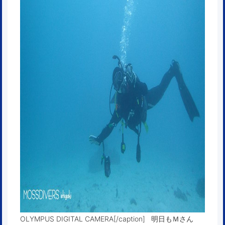
OLYMPUS DIGITAL CAMERA[/caption] 明日もＭさん