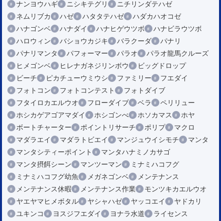
ナンヨウハギ
ニシキテグリ
ニチリンダテハゼ
ネムリブカ
ハゼ
ハタタテハゼ
ハダカハオコゼ
ハナゴンベ
ハナダイ
ハナヒゲウツボ
ハナビラウツボ
ハロウィン
バショウカジキ
バラクーダ
パナリ
パナリマンタ
パフォーマー
パラオ
パラオ龍馬クルーズ
ヒメゴンベ
ヒレナガネジリンボウ
ビッグドロップ
ビーチ
ピカチューウミウシ
ファミリー
フエダイ
フォトコン
フォトコンテスト
フォトダイブ
フタイロカエルウオ
フローダイブ
ベラ
ペリリュー
ホシカゲアゴアマダイ
ホシゴンべ
ホソカマス
ホヤ
ボートチャーター
ポイントリサーチ
ポリプ
マクロ
マダラエイ
マダラトビエイ
マンジュウイシモチ
マンタ
マンタシティーポイント
マンタハナミノカサゴ
マンタ摂餌シーン
マンツーマン
ミナミハコフグ
ミナミハコフグ幼魚
メガネゴンベ
メンテナンス
メンテナンス休暇
メンテナンス作業
モンツキカエルウオ
ヤエヤマヒメボタル
ヤシャハゼ
ヤッコエイ
ヤドカリ
ユキンコ
ヨスジフエダイ
ヨナラ水道
ライセンス