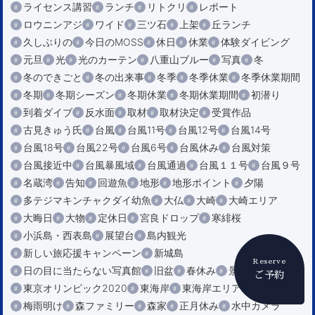
ライセンス講習
ランチ
リトクリ
レポート
ロウニンアジ
ワイド
三ツ石
上架
丘ランチ
久しぶりの
今日のMOSS
休日
休業
体験ダイビング
元旦
光
光のカーテン
八重山ブルー
写真
冬
冬のできごと
冬の出来事
冬季
冬季休業
冬季休業期間
冬期
冬期シーズン
冬期休業
冬期休業期間
初潜り
到着ダイブ
反水面
取材
取材決定
受賞作品
古見きゅう氏
台風
台風11号
台風12号
台風14号
台風18号
台風22号
台風6号
台風休み
台風対策
台風接近中
台風暴風域
台風通過
台風１１号
台風９号
名蔵湾
告知
回遊魚
地形
地形ポイント
夕陽
多テジマキンチャクダイ幼魚
大仏
大崎
大崎エリア
大晦日
大物
定休日
宮良ドロップ
寒緋桜
小浜島・西表島
展望台
島内観光
新しい旅応援キャンペーン
新城島
Reserve
日の目に当たらない写真館
旧盆
春休み
景色
景観
ご予約
東京オリンピック2020
東海岸
東海岸エリア
桜口
梅雨明け
森ファミリー
森家
正月休み
水中カメラ