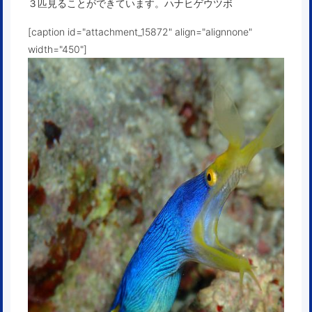
３匹見ることができています。ハナヒゲウツボ
[caption id="attachment_15872" align="alignnone"
width="450"]