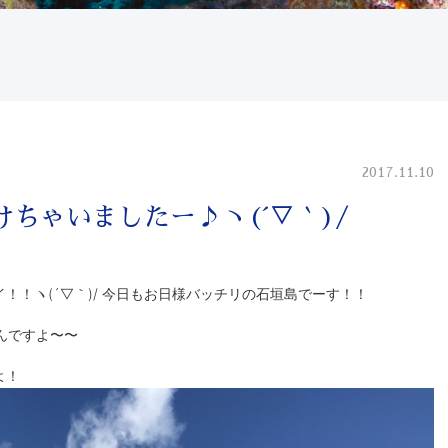
2017.11.10
ちゃいましたー♪ヽ(´▽｀)/
イサイ！！ヽ(´▽｀)/ 今日もお日様バッチリの石垣島でーす！！
いんですよ〜〜
よ！