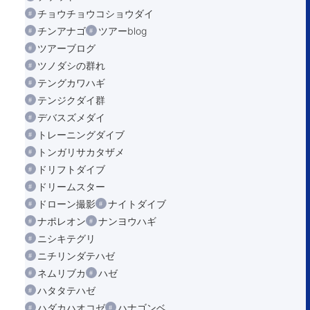
チョウチョウコショウダイ
チンアナゴ
ツアーblog
ツアーブログ
ツノダシの群れ
テングカワハギ
テンジクダイ群
デバスズメダイ
トレーニングダイブ
トンガリサカタザメ
ドリフトダイブ
ドリームスター
ドローン撮影
ナイトダイブ
ナポレオン
ナンヨウハギ
ニシキテグリ
ニチリンダテハゼ
ネムリブカ
ハゼ
ハタタテハゼ
ハダカハオコゼ
ハナゴンベ