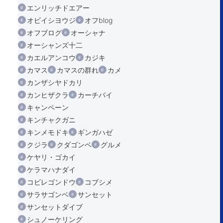
エンリッチドエアー
オビイシヨウジ
オフblog
オフブログ
オーシャナ
オーシャンズ十二
カエルアンコウ
カジキ
カマス
カマスの群れ
カメ
カンザシヤドカリ
カンヒザクラ
カーチバイ
キャンペーン
キンチャクガニ
キンメモドキ
ギンガハゼ
クジラ
クダゴンベ
グルメ
ケヤリ・ゴカイ
ケラマハナダイ
コビレゴンドウ
コブシメ
サラサゴンベ
サンセット
サンセットダイブ
シュノーケリング