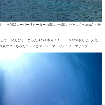
！ MOSSスーパーリピーターのI姉ぇ〜A姉ぇ〜そしてMamaさん来
して〜 のんびり・まったりの１本目！！ ・・ Mamaさんは、人魚
yama代表のクロちゃん？？？とマンツーマンでシュノーケリング