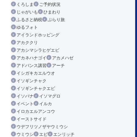
くろしま
ご予約状況
じゃがいも
ひまわり
ふるさと納税
ぶらり旅
ゆるフォト
アイランドホッピング
アカククリ
アカシマシラヒゲエビ
アカネハナゴイ
アカメハゼ
アドバンス講習
アーチ
イシガキカエルウオ
イソギンチャク
イソギンチャクエビ
イソバナ
イソマグロ
イベント
イルカ
イロカエルアンコウ
イーストサイド
ウデフリツノザヤウミウシ
ウミウシ
エビ
エンリッチ