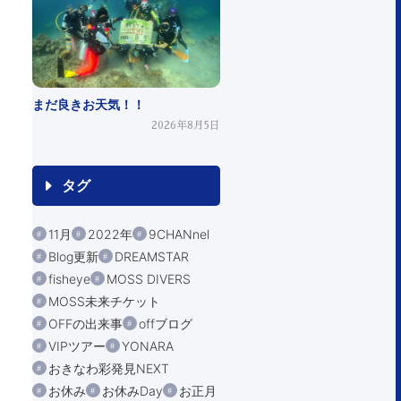
まだ良きお天気！！
2026年8月5日
タグ
11月
2022年
9CHANnel
Blog更新
DREAMSTAR
fisheye
MOSS DIVERS
MOSS未来チケット
OFFの出来事
offブログ
VIPツアー
YONARA
おきなわ彩発見NEXT
お休み
お休みDay
お正月