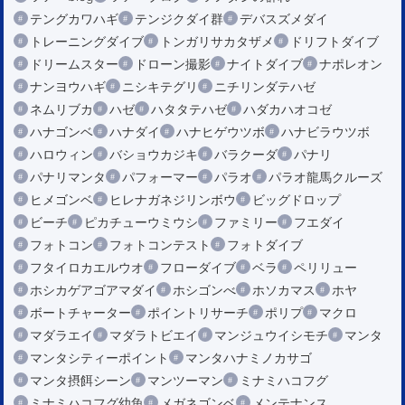
テングカワハギ
テンジクダイ群
デバスズメダイ
トレーニングダイブ
トンガリサカタザメ
ドリフトダイブ
ドリームスター
ドローン撮影
ナイトダイブ
ナポレオン
ナンヨウハギ
ニシキテグリ
ニチリンダテハゼ
ネムリブカ
ハゼ
ハタタテハゼ
ハダカハオコゼ
ハナゴンベ
ハナダイ
ハナヒゲウツボ
ハナビラウツボ
ハロウィン
バショウカジキ
バラクーダ
パナリ
パナリマンタ
パフォーマー
パラオ
パラオ龍馬クルーズ
ヒメゴンベ
ヒレナガネジリンボウ
ビッグドロップ
ビーチ
ピカチューウミウシ
ファミリー
フエダイ
フォトコン
フォトコンテスト
フォトダイブ
フタイロカエルウオ
フローダイブ
ベラ
ペリリュー
ホシカゲアゴアマダイ
ホシゴンべ
ホソカマス
ホヤ
ボートチャーター
ポイントリサーチ
ポリプ
マクロ
マダラエイ
マダラトビエイ
マンジュウイシモチ
マンタ
マンタシティーポイント
マンタハナミノカサゴ
マンタ摂餌シーン
マンツーマン
ミナミハコフグ
ミナミハコフグ幼魚
メガネゴンベ
メンテナンス