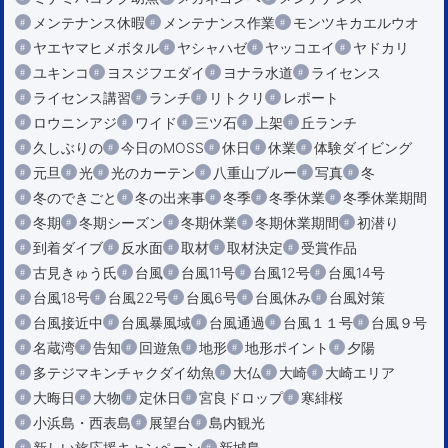
メンテナンス休暇
メンテナンス作業
モンツキカエルウオ
ヤエヤマヒメボタル
ヤシャハゼ
ヤッコエイ
ヤドカリ
ユキンコ
ヨスジフエダイ
ヨナラ水道
ライセンス
ライセンス講習
ランチ
リトクリ
レポート
ロウニンアジ
ワイド
三ツ石
上架
丘ランチ
久しぶりの
今日のMOSS
休日
休業
体験ダイビング
元旦
光
光のカーテン
八重山ブルー
写真
冬
冬のできごと
冬の出来事
冬季
冬季休業
冬季休業期間
冬期
冬期シーズン
冬期休業
冬期休業期間
初潜り
到着ダイブ
反水面
取材
取材決定
受賞作品
古見きゅう氏
台風
台風11号
台風12号
台風14号
台風18号
台風22号
台風6号
台風休み
台風対策
台風接近中
台風暴風域
台風通過
台風１１号
台風９号
名蔵湾
告知
回遊魚
地形
地形ポイント
夕陽
多テジマキンチャクダイ幼魚
大仏
大崎
大崎エリア
大晦日
大物
定休日
宮良ドロップ
寒緋桜
小浜島・西表島
展望台
島内観光
新しい旅応援キャンペーン
新城島