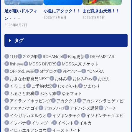
足が遅いドルフィ
小魚にアタック！！
まだ良きお天気！！
ン・・・
2026年8月6日
2026年8月5日
2026年8月7日
タグ
11月
2022年
9CHANnel
Blog更新
DREAMSTAR
fisheye
MOSS DIVERS
MOSS未来チケット
OFFの出来事
offブログ
VIPツアー
YONARA
おきなわ彩発見NEXT
お休み
お休みDay
お正月
くろしま
ご予約状況
じゃがいも
ひまわり
ふるさと納税
ぶらり旅
ゆるフォト
アイランドホッピング
アカククリ
アカシマシラヒゲエビ
アカネハナゴイ
アカメハゼ
アドバンス講習
アーチ
イシガキカエルウオ
イソギンチャク
イソギンチャクエビ
イソバナ
イソマグロ
イベント
イルカ
イロカエルアンコウ
イーストサイド