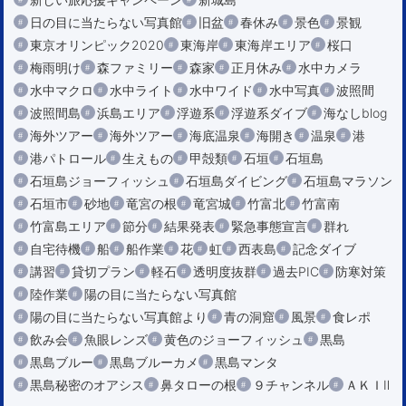
日の目に当たらない写真館
旧盆
春休み
景色
景観
東京オリンピック2020
東海岸
東海岸エリア
桜口
梅雨明け
森ファミリー
森家
正月休み
水中カメラ
水中マクロ
水中ライト
水中ワイド
水中写真
波照間
波照間島
浜島エリア
浮遊系
浮遊系ダイブ
海なしblog
海外ツアー
海外ツアー
海底温泉
海開き
温泉
港
港パトロール
生えもの
甲殻類
石垣
石垣島
石垣島ジョーフィッシュ
石垣島ダイビング
石垣島マラソン
石垣市
砂地
竜宮の根
竜宮城
竹富北
竹富南
竹富島エリア
節分
結果発表
緊急事態宣言
群れ
自宅待機
船
船作業
花
虹
西表島
記念ダイブ
講習
貸切プラン
軽石
透明度抜群
過去PIC
防寒対策
陸作業
陽の目に当たらない写真館
陽の目に当たらない写真館より
青の洞窟
風景
食レポ
飲み会
魚眼レンズ
黄色のジョーフィッシュ
黒島
黒島ブルー
黒島ブルーカメ
黒島マンタ
黒島秘密のオアシス
鼻タローの根
９チャンネル
ＡＫＩⅡ