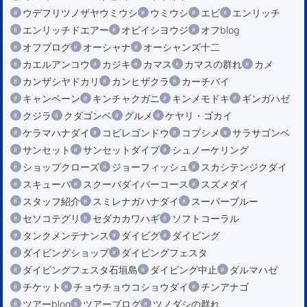
ウデフリツノザヤウミウシ
ウミウシ
エビ
エンリッチ
エンリッチドエアー
オビイシヨウジ
オフblog
オフブログ
オーシャナ
オーシャンズ十二
カエルアンコウ
カジキ
カマス
カマスの群れ
カメ
カンザシヤドカリ
カンヒザクラ
カーチバイ
キャンペーン
キンチャクガニ
キンメモドキ
ギンガハゼ
クジラ
クダゴンベ
グルメ
ケヤリ・ゴカイ
ケラマハナダイ
コビレゴンドウ
コブシメ
サラサゴンベ
サンセット
サンセットダイブ
シュノーケリング
ショップクローズ
ジョーフィッシュ
スカシテンジクダイ
スキューバ
スクーバダイバーコース
スズメダイ
スタッフ紹介
スミレナガハナダイ
スーパーブルー
セソコテグリ
セダカカワハギ
ソフトコーラル
タンクメンテナンス
ダイビグ
ダイビング
ダイビングショップ
ダイビングフェスタ
ダイビングフェスタ石垣島
ダイビング中止
ダルマハゼ
チケット
チョウチョウコショウダイ
チンアナゴ
ツアーblog
ツアーブログ
ツノダシの群れ