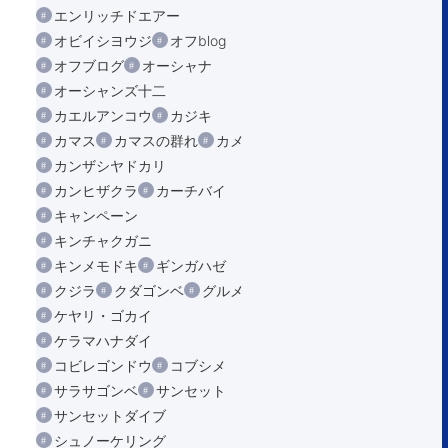
エンリッチドエアー
オビイシヨウジ
オフblog
オフブログ
オーシャナ
オーシャンズ十二
カエルアンコウ
カジキ
カマス
カマスの群れ
カメ
カンザシヤドカリ
カンヒザクラ
カーチバイ
キャンペーン
キンチャクガニ
キンメモドキ
ギンガハゼ
クジラ
クダゴンベ
グルメ
ケヤリ・ゴカイ
ケラマハナダイ
コビレゴンドウ
コブシメ
サラサゴンベ
サンセット
サンセットダイブ
シュノーケリング