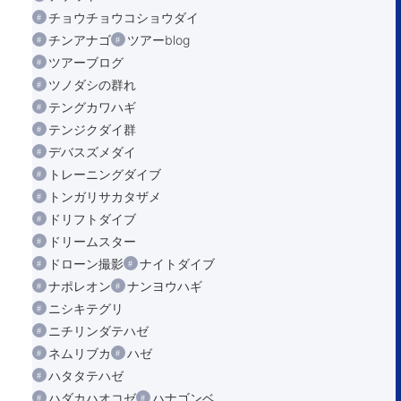
チョウチョウコショウダイ
チンアナゴ
ツアーblog
ツアーブログ
ツノダシの群れ
テングカワハギ
テンジクダイ群
デバスズメダイ
トレーニングダイブ
トンガリサカタザメ
ドリフトダイブ
ドリームスター
ドローン撮影
ナイトダイブ
ナポレオン
ナンヨウハギ
ニシキテグリ
ニチリンダテハゼ
ネムリブカ
ハゼ
ハタタテハゼ
ハダカハオコゼ
ハナゴンベ