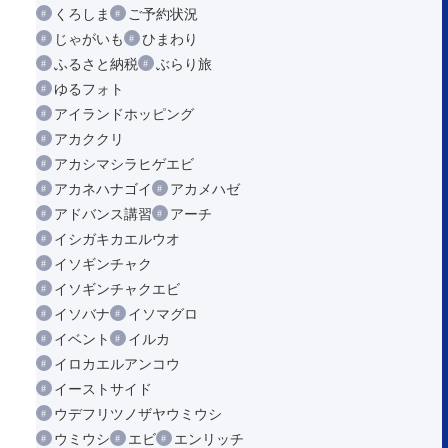
くろしま
ご予約状況
じゃがいも
ひまわり
ふるさと納税
ぶらり旅
ゆるフォト
アイランドホッピング
アカククリ
アカシマシラヒゲエビ
アカネハナゴイ
アカメハゼ
アドバンス講習
アーチ
イシガキカエルウオ
イソギンチャク
イソギンチャクエビ
イソバナ
イソマグロ
イベント
イルカ
イロカエルアンコウ
イーストサイド
ウデフリツノザヤウミウシ
ウミウシ
エビ
エンリッチ