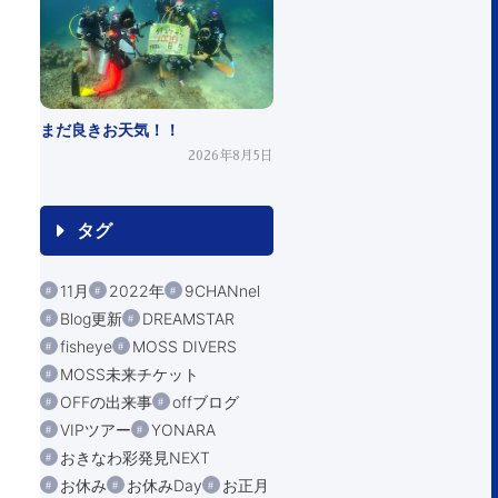
まだ良きお天気！！
2026年8月5日
タグ
11月
2022年
9CHANnel
Blog更新
DREAMSTAR
fisheye
MOSS DIVERS
MOSS未来チケット
OFFの出来事
offブログ
VIPツアー
YONARA
おきなわ彩発見NEXT
お休み
お休みDay
お正月