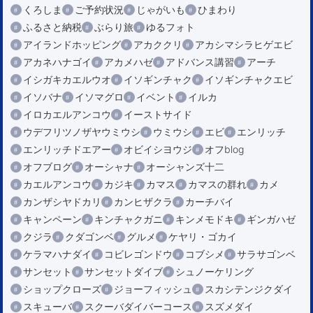
くろしま
ご予約状況
じゃがいも
ひまわり
ふるさと納税
ぶらり旅
ゆるフォト
アイランドホッピング
アカククリ
アカシマシラヒゲエビ
アカネハナゴイ
アカメハゼ
アドバンス講習
アーチ
イシガキカエルウオ
イソギンチャク
イソギンチャクエビ
イソバナ
イソマグロ
イベント
イルカ
イロカエルアンコウ
イーストサイド
ウデフリツノザヤウミウシ
ウミウシ
エビ
エンリッチ
エンリッチドエアー
オビイシヨウジ
オフblog
オフブログ
オーシャナ
オーシャンズ十二
カエルアンコウ
カジキ
カマス
カマスの群れ
カメ
カンザシヤドカリ
カンヒザクラ
カーチバイ
キャンペーン
キンチャクガニ
キンメモドキ
ギンガハゼ
クジラ
クダゴンベ
グルメ
ケヤリ・ゴカイ
ケラマハナダイ
コビレゴンドウ
コブシメ
サラサゴンベ
サンセット
サンセットダイブ
シュノーケリング
ショップクローズ
ジョーフィッシュ
スカシテンジクダイ
スキューバ
スクーバダイバーコース
スズメダイ