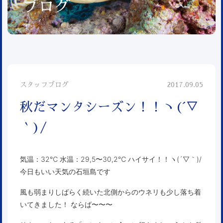
ブログ
スタッフブログ
2017.09.05
秋だマンタシーズン！！ヽ(´▽
｀)/
気温：32℃ 水温：29,5〜30,2℃ ハイサイ！！ヽ(´▽｀)/
今日もいい天気の石垣島です
風も弱まりしばらく続いた北側からのウネリも少し落ち着
いてきました！ ならば〜〜〜