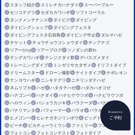
スタッフ紹介
スミレナガハナダイ
スーパーブルー
セソコテグリ
セダカカワハギ
ソフトコーラル
タンクメンテナンス
ダイビグ
ダイビング
ダイビングショップ
ダイビングフェスタ
ダイビングフェスタ石垣島
ダイビング中止
ダルマハゼ
チケット
チョウチョウコショウダイ
チンアナゴ
ツアーblog
ツアーブログ
ツノダシの群れ
テングカワハギ
テンジクダイ群
デバスズメダイ
トレーニングダイブ
トンガリサカタザメ
ドリフトダイブ
ドリームスター
ドローン撮影
ナイトダイブ
ナポレオン
ナンヨウハギ
ニシキテグリ
ニチリンダテハゼ
ネムリブカ
ハゼ
ハタタテハゼ
ハダカハオコゼ
ハナゴンベ
ハナダイ
ハナヒゲウツボ
ハナビラウツボ
ハロウィン
バショウカジキ
バラクーダ
パナリ
パナリマンタ
パフォーマー
パラオ
パラオ龍馬クルーズ
Reserve
ヒメゴンベ
ヒレナガネジリンボウ
ビッグドロップ
ご予約
ビーチ
ピカチューウミウシ
ファミリー
フエダイ
フォトコン
フォトコンテスト
フォトダイブ