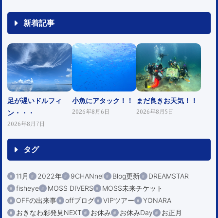
新着記事
足が遅いドルフィ
小魚にアタック！！
まだ良きお天気！！
ン・・・
2026年8月6日
2026年8月5日
2026年8月7日
タグ
11月
2022年
9CHANnel
Blog更新
DREAMSTAR
fisheye
MOSS DIVERS
MOSS未来チケット
OFFの出来事
offブログ
VIPツアー
YONARA
おきなわ彩発見NEXT
お休み
お休みDay
お正月