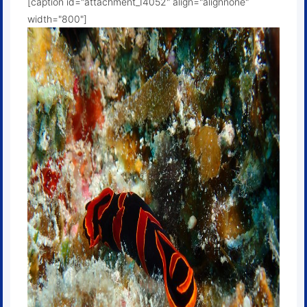
[caption id="attachment_14052" align="alignnone"
width="800"]