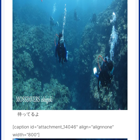
待ってるよ
[caption id="attachment_14046" align="alignnone"
width="800"]