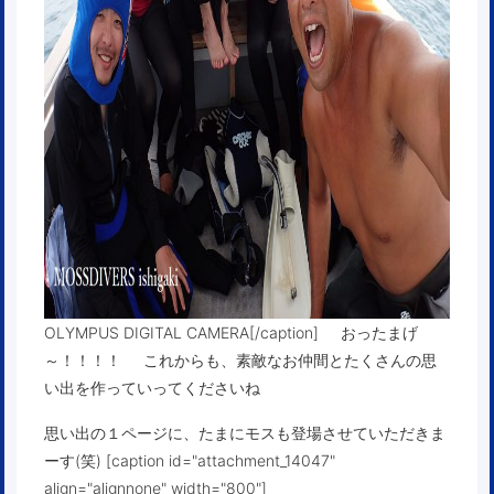
OLYMPUS DIGITAL CAMERA[/caption] おったまげ
～！！！！ これからも、素敵なお仲間とたくさんの思
い出を作っていってくださいね
思い出の１ページに、たまにモスも登場させていただきま
ーす(笑) [caption id="attachment_14047"
align="alignnone" width="800"]