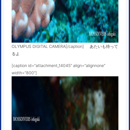
OLYMPUS DIGITAL CAMERA[/caption] あたいも待って
るよ
[caption id="attachment_14045" align="alignnone"
width="800"]