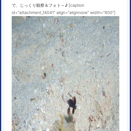
で、じっくり観察＆フォト～♪ [caption
id="attachment_14041" align="alignnone" width="800"]