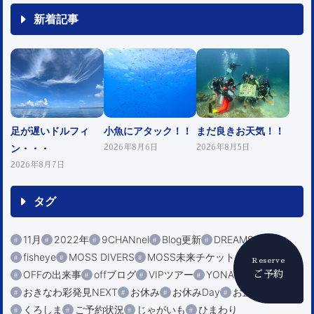
新着記事
足が遅いドルフィ
小魚にアタック！！
まだ良きお天気！！
ン・・・
2026年8月6日
2026年8月5日
2026年8月7日
タグ
11月
2022年
9CHANnel
Blog更新
DREAMSTAR
fisheye
MOSS DIVERS
MOSS未来チケット
Reserve
OFFの出来事
offブログ
VIPツアー
YONARA
ご予約
おきなわ彩発見NEXT
お休み
お休みDay
お正月
くろしま
ご予約状況
じゃがいも
ひまわり