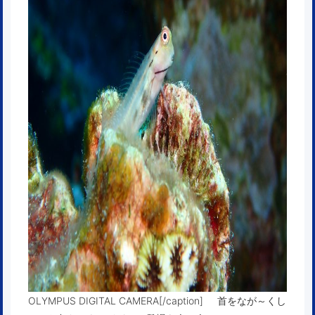
OLYMPUS DIGITAL CAMERA[/caption] 首をなが～くし