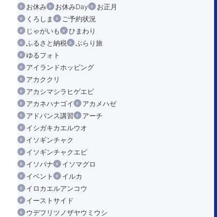
お休み
お休みDay
お正月
くろしま
ご予約状況
じゃがいも
ひまわり
ふるさと納税
ぶらり旅
ゆるフォト
アイランドホッピング
アカククリ
アカシマシラヒゲエビ
アカネハナゴイ
アカメハゼ
アドバンス講習
アーチ
イシガキカエルウオ
イソギンチャク
イソギンチャクエビ
イソバナ
イソマグロ
イベント
イルカ
イロカエルアンコウ
イーストサイド
ウデフリツノザヤウミウシ