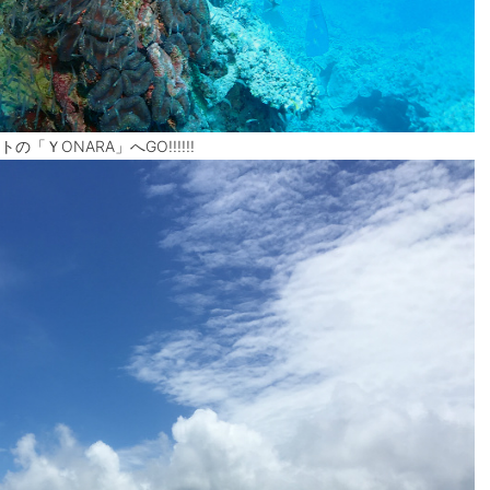
ＹONARA」へGO!!!!!!