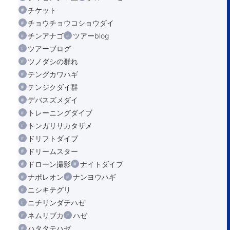
チケット
チョウチョウコショウダイ
チンアナゴ
ツアーblog
ツアーブログ
ツノダシの群れ
テングカワハギ
テンジクダイ群
デバスズメダイ
トレーニングダイブ
トンガリサカタザメ
ドリフトダイブ
ドリームスター
ドローン撮影
ナイトダイブ
ナポレオン
ナンヨウハギ
ニシキテグリ
ニチリンダテハゼ
ネムリブカ
ハゼ
ハタタテハゼ