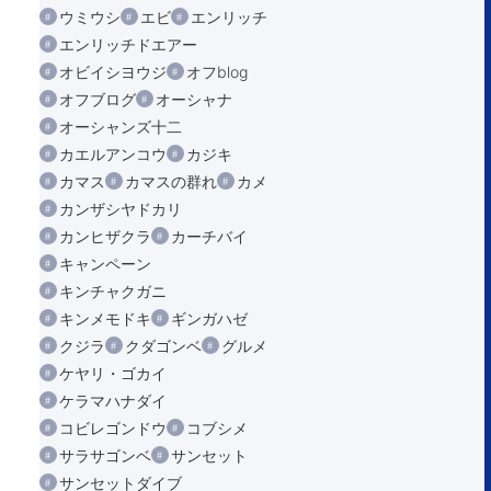
ウミウシ
エビ
エンリッチ
エンリッチドエアー
オビイシヨウジ
オフblog
オフブログ
オーシャナ
オーシャンズ十二
カエルアンコウ
カジキ
カマス
カマスの群れ
カメ
カンザシヤドカリ
カンヒザクラ
カーチバイ
キャンペーン
キンチャクガニ
キンメモドキ
ギンガハゼ
クジラ
クダゴンベ
グルメ
ケヤリ・ゴカイ
ケラマハナダイ
コビレゴンドウ
コブシメ
サラサゴンベ
サンセット
サンセットダイブ