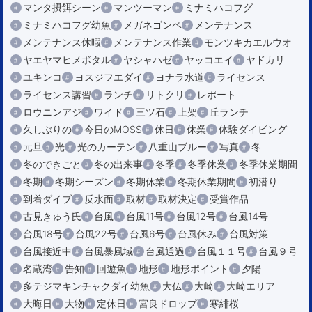
マンタ摂餌シーン
マンツーマン
ミナミハコフグ
ミナミハコフグ幼魚
メガネゴンベ
メンテナンス
メンテナンス休暇
メンテナンス作業
モンツキカエルウオ
ヤエヤマヒメボタル
ヤシャハゼ
ヤッコエイ
ヤドカリ
ユキンコ
ヨスジフエダイ
ヨナラ水道
ライセンス
ライセンス講習
ランチ
リトクリ
レポート
ロウニンアジ
ワイド
三ツ石
上架
丘ランチ
久しぶりの
今日のMOSS
休日
休業
体験ダイビング
元旦
光
光のカーテン
八重山ブルー
写真
冬
冬のできごと
冬の出来事
冬季
冬季休業
冬季休業期間
冬期
冬期シーズン
冬期休業
冬期休業期間
初潜り
到着ダイブ
反水面
取材
取材決定
受賞作品
古見きゅう氏
台風
台風11号
台風12号
台風14号
台風18号
台風22号
台風6号
台風休み
台風対策
台風接近中
台風暴風域
台風通過
台風１１号
台風９号
名蔵湾
告知
回遊魚
地形
地形ポイント
夕陽
多テジマキンチャクダイ幼魚
大仏
大崎
大崎エリア
大晦日
大物
定休日
宮良ドロップ
寒緋桜