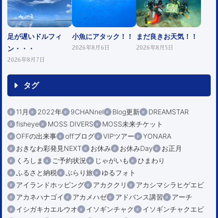
足が遅いドルフィ
小魚にアタック！！
まだ良きお天気！！
ン・・・
2026年8月6日
2026年8月5日
2026年8月7日
タグ
11月
2022年
9CHANnel
Blog更新
DREAMSTAR
fisheye
MOSS DIVERS
MOSS未来チケット
OFFの出来事
offブログ
VIPツアー
YONARA
おきなわ彩発見NEXT
お休み
お休みDay
お正月
くろしま
ご予約状況
じゃがいも
ひまわり
ふるさと納税
ぶらり旅
ゆるフォト
アイランドホッピング
アカククリ
アカシマシラヒゲエビ
アカネハナゴイ
アカメハゼ
アドバンス講習
アーチ
イシガキカエルウオ
イソギンチャク
イソギンチャクエビ