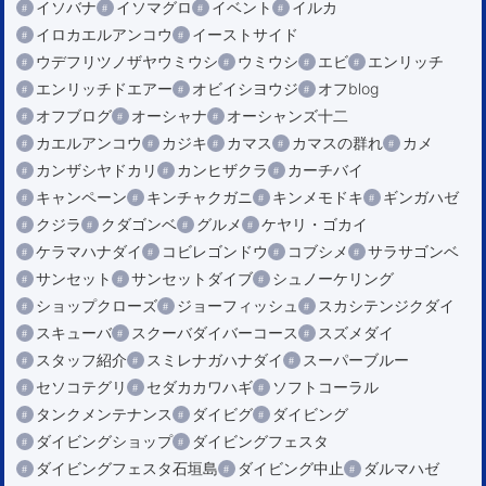
イソバナ
イソマグロ
イベント
イルカ
イロカエルアンコウ
イーストサイド
ウデフリツノザヤウミウシ
ウミウシ
エビ
エンリッチ
エンリッチドエアー
オビイシヨウジ
オフblog
オフブログ
オーシャナ
オーシャンズ十二
カエルアンコウ
カジキ
カマス
カマスの群れ
カメ
カンザシヤドカリ
カンヒザクラ
カーチバイ
キャンペーン
キンチャクガニ
キンメモドキ
ギンガハゼ
クジラ
クダゴンベ
グルメ
ケヤリ・ゴカイ
ケラマハナダイ
コビレゴンドウ
コブシメ
サラサゴンベ
サンセット
サンセットダイブ
シュノーケリング
ショップクローズ
ジョーフィッシュ
スカシテンジクダイ
スキューバ
スクーバダイバーコース
スズメダイ
スタッフ紹介
スミレナガハナダイ
スーパーブルー
セソコテグリ
セダカカワハギ
ソフトコーラル
タンクメンテナンス
ダイビグ
ダイビング
ダイビングショップ
ダイビングフェスタ
ダイビングフェスタ石垣島
ダイビング中止
ダルマハゼ