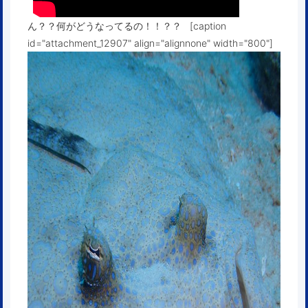
ん？？何がどうなってるの！！？？ [caption
id="attachment_12907" align="alignnone" width="800"]