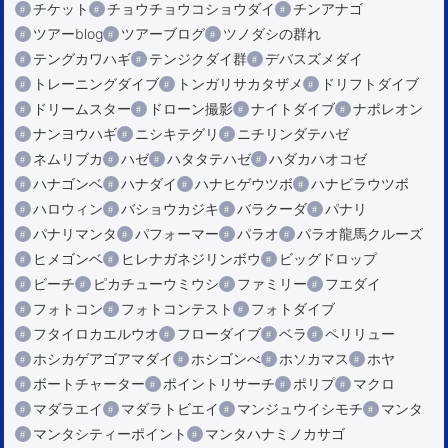
チケット
チョウチョウコショウダイ
チンアナゴ
ツアーblog
ツアーブログ
ツノダシの群れ
テングカワハギ
テンジクダイ群
デバスズメダイ
トレーニングダイブ
トンガリサカタザメ
ドリフトダイブ
ドリームスター
ドローン撮影
ナイトダイブ
ナポレオン
ナンヨウハギ
ニシキテグリ
ニチリンダテハゼ
ネムリブカ
ハゼ
ハタタテハゼ
ハダカハオコゼ
ハナゴンベ
ハナダイ
ハナヒゲウツボ
ハナビラウツボ
ハロウィン
バショウカジキ
バラクーダ
パナリ
パナリマンタ
パフォーマー
パラオ
パラオ龍馬クルーズ
ヒメゴンベ
ヒレナガネジリンボウ
ビッグドロップ
ビーチ
ピカチューウミウシ
ファミリー
フエダイ
フォトコン
フォトコンテスト
フォトダイブ
フタイロカエルウオ
フローダイブ
ベラ
ペリリュー
ホシカゲアゴアマダイ
ホシゴンべ
ホソカマス
ホヤ
ボートチャーター
ポイントリサーチ
ポリプ
マクロ
マダラエイ
マダラトビエイ
マンジュウイシモチ
マンタ
マンタシティーポイント
マンタハナミノカサゴ