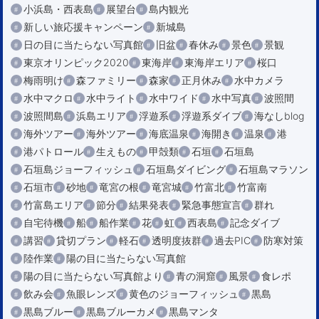
小浜島・西表島
展望台
島内観光
新しい旅応援キャンペーン
新城島
日の目に当たらない写真館
旧盆
春休み
景色
景観
東京オリンピック2020
東海岸
東海岸エリア
桜口
梅雨明け
森ファミリー
森家
正月休み
水中カメラ
水中マクロ
水中ライト
水中ワイド
水中写真
波照間
波照間島
浜島エリア
浮遊系
浮遊系ダイブ
海なしblog
海外ツアー
海外ツアー
海底温泉
海開き
温泉
港
港パトロール
生えもの
甲殻類
石垣
石垣島
石垣島ジョーフィッシュ
石垣島ダイビング
石垣島マラソン
石垣市
砂地
竜宮の根
竜宮城
竹富北
竹富南
竹富島エリア
節分
結果発表
緊急事態宣言
群れ
自宅待機
船
船作業
花
虹
西表島
記念ダイブ
講習
貸切プラン
軽石
透明度抜群
過去PIC
防寒対策
陸作業
陽の目に当たらない写真館
陽の目に当たらない写真館より
青の洞窟
風景
食レポ
飲み会
魚眼レンズ
黄色のジョーフィッシュ
黒島
黒島ブルー
黒島ブルーカメ
黒島マンタ