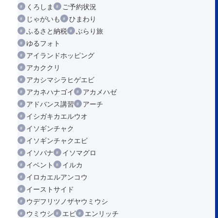
くろしま
ご予約状況
じゃがいも
ひまわり
ふるさと納税
ぶらり旅
ゆるフォト
アイランドホッピング
アカククリ
アカシマシラヒゲエビ
アカネハナゴイ
アカメハゼ
アドバンス講習
アーチ
イシガキカエルウオ
イソギンチャク
イソギンチャクエビ
イソバナ
イソマグロ
イベント
イルカ
イロカエルアンコウ
イーストサイド
ウデフリツノザヤウミウシ
ウミウシ
エビ
エンリッチ