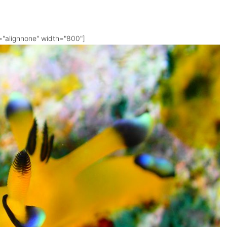
="alignnone" width="800"]