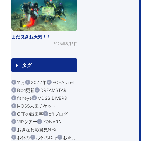
まだ良きお天気！！
2026年8月5日
タグ
11月
2022年
9CHANnel
Blog更新
DREAMSTAR
fisheye
MOSS DIVERS
MOSS未来チケット
OFFの出来事
offブログ
VIPツアー
YONARA
おきなわ彩発見NEXT
お休み
お休みDay
お正月