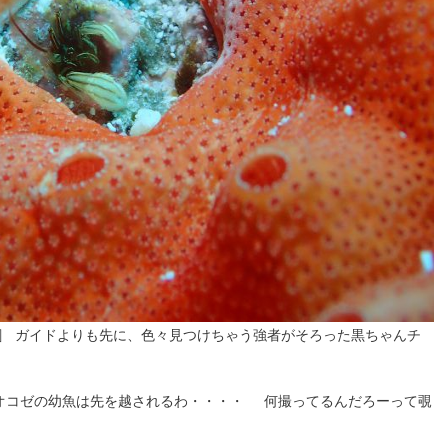
[/caption] ガイドよりも先に、色々見つけちゃう強者がそろった黒ちゃんチ
オコゼの幼魚は先を越されるわ・・・・ 何撮ってるんだろーって覗