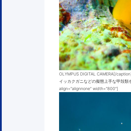
OLYMPUS DIGITAL CAMERA
イッカクガニなどの擬態上手な甲殻類を教えてくれ
align="alignnone" width="800"]