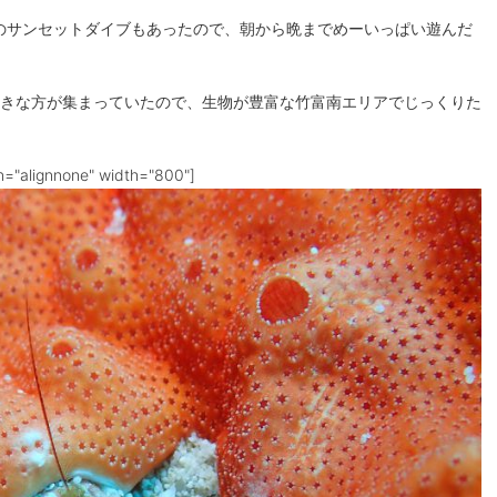
のサンセットダイブもあったので、朝から晩までめーいっぱい遊んだ
きな方が集まっていたので、生物が豊富な竹富南エリアでじっくりた
n="alignnone" width="800"]