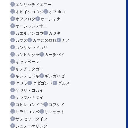
エンリッチドエアー
オビイシヨウジ
オフblog
オフブログ
オーシャナ
オーシャンズ十二
カエルアンコウ
カジキ
カマス
カマスの群れ
カメ
カンザシヤドカリ
カンヒザクラ
カーチバイ
キャンペーン
キンチャクガニ
キンメモドキ
ギンガハゼ
クジラ
クダゴンベ
グルメ
ケヤリ・ゴカイ
ケラマハナダイ
コビレゴンドウ
コブシメ
サラサゴンベ
サンセット
サンセットダイブ
シュノーケリング