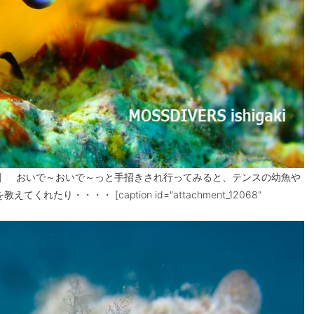
[/caption] おいで～おいで～っと手招きされ行ってみると、テンスの幼魚や
たり・・・・ [caption id="attachment_12068"