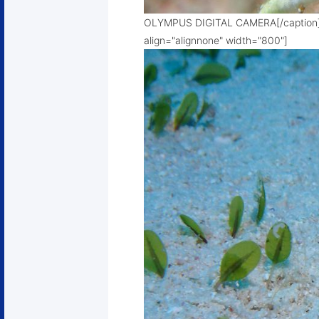
OLYMPUS DIGITAL CAMERA[/capti
align="alignnone" width="800"]