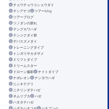
チョウチョウコショウダイ
チンアナゴ
ツアーblog
ツアーブログ
ツノダシの群れ
テングカワハギ
テンジクダイ群
デバスズメダイ
トレーニングダイブ
トンガリサカタザメ
ドリフトダイブ
ドリームスター
ドローン撮影
ナイトダイブ
ナポレオン
ナンヨウハギ
ニシキテグリ
ニチリンダテハゼ
ネムリブカ
ハゼ
ハタタテハゼ
ハダカハオコゼ
ハナゴンベ