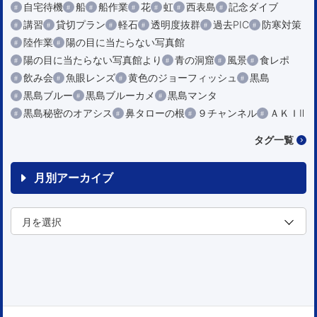
自宅待機
船
船作業
花
虹
西表島
記念ダイブ
講習
貸切プラン
軽石
透明度抜群
過去PIC
防寒対策
陸作業
陽の目に当たらない写真館
陽の目に当たらない写真館より
青の洞窟
風景
食レポ
飲み会
魚眼レンズ
黄色のジョーフィッシュ
黒島
黒島ブルー
黒島ブルーカメ
黒島マンタ
黒島秘密のオアシス
鼻タローの根
９チャンネル
ＡＫＩⅡ
タグ一覧
月別アーカイブ