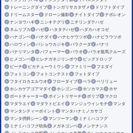
トレーニングダイブ
トンガリサカタザメ
ドリフトダイブ
ドリームスター
ドローン撮影
ナイトダイブ
ナポレオン
ナンヨウハギ
ニシキテグリ
ニチリンダテハゼ
ネムリブカ
ハゼ
ハタタテハゼ
ハダカハオコゼ
ハナゴンベ
ハナダイ
ハナヒゲウツボ
ハナビラウツボ
ハロウィン
バショウカジキ
バラクーダ
パナリ
パナリマンタ
パフォーマー
パラオ
パラオ龍馬クルーズ
ヒメゴンベ
ヒレナガネジリンボウ
ビッグドロップ
ビーチ
ピカチューウミウシ
ファミリー
フエダイ
フォトコン
フォトコンテスト
フォトダイブ
フタイロカエルウオ
フローダイブ
ベラ
ペリリュー
ホシカゲアゴアマダイ
ホシゴンべ
ホソカマス
ホヤ
ボートチャーター
ポイントリサーチ
ポリプ
マクロ
マダラエイ
マダラトビエイ
マンジュウイシモチ
マンタ
マンタシティーポイント
マンタハナミノカサゴ
マンタ摂餌シーン
マンツーマン
ミナミハコフグ
ミナミハコフグ幼魚
メガネゴンベ
メンテナンス