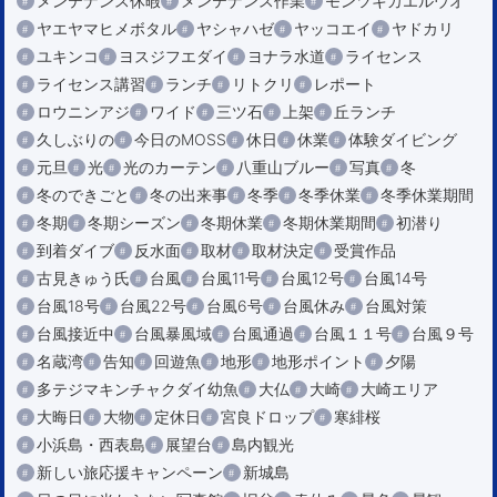
メンテナンス休暇
メンテナンス作業
モンツキカエルウオ
ヤエヤマヒメボタル
ヤシャハゼ
ヤッコエイ
ヤドカリ
ユキンコ
ヨスジフエダイ
ヨナラ水道
ライセンス
ライセンス講習
ランチ
リトクリ
レポート
ロウニンアジ
ワイド
三ツ石
上架
丘ランチ
久しぶりの
今日のMOSS
休日
休業
体験ダイビング
元旦
光
光のカーテン
八重山ブルー
写真
冬
冬のできごと
冬の出来事
冬季
冬季休業
冬季休業期間
冬期
冬期シーズン
冬期休業
冬期休業期間
初潜り
到着ダイブ
反水面
取材
取材決定
受賞作品
古見きゅう氏
台風
台風11号
台風12号
台風14号
台風18号
台風22号
台風6号
台風休み
台風対策
台風接近中
台風暴風域
台風通過
台風１１号
台風９号
名蔵湾
告知
回遊魚
地形
地形ポイント
夕陽
多テジマキンチャクダイ幼魚
大仏
大崎
大崎エリア
大晦日
大物
定休日
宮良ドロップ
寒緋桜
小浜島・西表島
展望台
島内観光
新しい旅応援キャンペーン
新城島