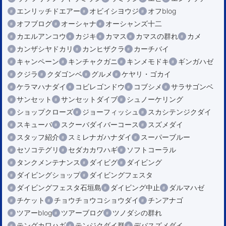
エンリッチドエアー
オビイシヨウジ
オフblog
オフブログ
オーシャナ
オーシャンズ十二
カエルアンコウ
カジキ
カマス
カマスの群れ
カメ
カンザシヤドカリ
カンヒザクラ
カーチバイ
キャンペーン
キンチャクガニ
キンメモドキ
ギンガハゼ
クジラ
クダゴンベ
グルメ
ケヤリ・ゴカイ
ケラマハナダイ
コビレゴンドウ
コブシメ
サラサゴンベ
サンセット
サンセットダイブ
シュノーケリング
ショップクローズ
ジョーフィッシュ
スカシテンジクダイ
スキューバ
スクーバダイバーコース
スズメダイ
スタッフ紹介
スミレナガハナダイ
スーパーブルー
セソコテグリ
セダカカワハギ
ソフトコーラル
タンクメンテナンス
ダイビグ
ダイビング
ダイビングショップ
ダイビングフェスタ
ダイビングフェスタ石垣島
ダイビング中止
ダルマハゼ
チケット
チョウチョウコショウダイ
チンアナゴ
ツアーblog
ツアーブログ
ツノダシの群れ
テングカワハギ
テンジクダイ群
デバスズメダイ