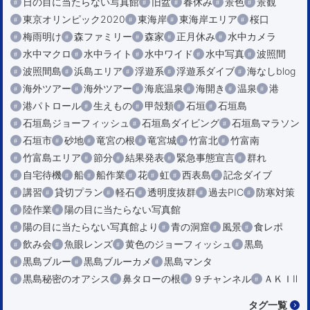
日の目に当たらない写真館
旧盆
春休み
景色
景観
東京オリンピック2020
東海岸
東海岸エリア
桜口
梅雨明け
森ファミリー
森家
正月休み
水中カメラ
水中マクロ
水中ライト
水中ワイド
水中写真
波照間
波照間島
浜島エリア
浮遊系
浮遊系ダイブ
海なしblog
海外ツアー
海外ツアー
海底温泉
海開き
温泉
港
港パトロール
生えもの
甲殻類
石垣
石垣島
石垣島ジョーフィッシュ
石垣島ダイビング
石垣島マラソン
石垣市
砂地
竜宮の根
竜宮城
竹富北
竹富南
竹富島エリア
節分
結果発表
緊急事態宣言
群れ
自宅待機
船
船作業
花
虹
西表島
記念ダイブ
講習
貸切プラン
軽石
透明度抜群
過去PIC
防寒対策
陸作業
陽の目に当たらない写真館
陽の目に当たらない写真館より
青の洞窟
風景
食レポ
飲み会
魚眼レンズ
黄色のジョーフィッシュ
黒島
黒島ブルー
黒島ブルーカメ
黒島マンタ
黒島秘密のオアシス
鼻タローの根
９チャンネル
ＡＫＩⅡ
タグ一覧