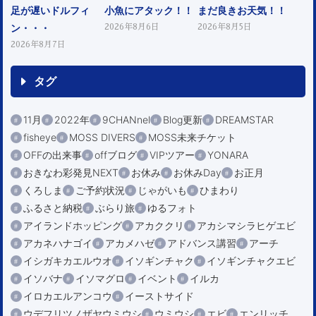
足が遅いドルフィ
小魚にアタック！！
まだ良きお天気！！
ン・・・
2026年8月6日
2026年8月5日
2026年8月7日
タグ
11月
2022年
9CHANnel
Blog更新
DREAMSTAR
fisheye
MOSS DIVERS
MOSS未来チケット
OFFの出来事
offブログ
VIPツアー
YONARA
おきなわ彩発見NEXT
お休み
お休みDay
お正月
くろしま
ご予約状況
じゃがいも
ひまわり
ふるさと納税
ぶらり旅
ゆるフォト
アイランドホッピング
アカククリ
アカシマシラヒゲエビ
アカネハナゴイ
アカメハゼ
アドバンス講習
アーチ
イシガキカエルウオ
イソギンチャク
イソギンチャクエビ
イソバナ
イソマグロ
イベント
イルカ
イロカエルアンコウ
イーストサイド
ウデフリツノザヤウミウシ
ウミウシ
エビ
エンリッチ