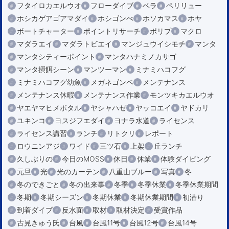
フタイロカエルウオ
フローダイブ
ベラ
ペリリュー
ホシカゲアゴアマダイ
ホシゴンべ
ホソカマス
ホヤ
ボートチャーター
ポイントリサーチ
ポリプ
マクロ
マダラエイ
マダラトビエイ
マンジュウイシモチ
マンタ
マンタシティーポイント
マンタハナミノカサゴ
マンタ摂餌シーン
マンツーマン
ミナミハコフグ
ミナミハコフグ幼魚
メガネゴンベ
メンテナンス
メンテナンス休暇
メンテナンス作業
モンツキカエルウオ
ヤエヤマヒメボタル
ヤシャハゼ
ヤッコエイ
ヤドカリ
ユキンコ
ヨスジフエダイ
ヨナラ水道
ライセンス
ライセンス講習
ランチ
リトクリ
レポート
ロウニンアジ
ワイド
三ツ石
上架
丘ランチ
久しぶりの
今日のMOSS
休日
休業
体験ダイビング
元旦
光
光のカーテン
八重山ブルー
写真
冬
冬のできごと
冬の出来事
冬季
冬季休業
冬季休業期間
冬期
冬期シーズン
冬期休業
冬期休業期間
初潜り
到着ダイブ
反水面
取材
取材決定
受賞作品
古見きゅう氏
台風
台風11号
台風12号
台風14号