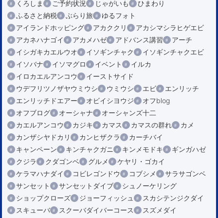
くろしま
ご予約状況
じゃがいも
ひまわり
ふるさと納税
ぶらり旅
ゆるフォト
アイランドホッピング
アカククリ
アカシマシラヒゲエビ
アカネハナゴイ
アカメハゼ
アドバンス講習
アーチ
イシガキカエルウオ
イソギンチャク
イソギンチャクエビ
イソバナ
イソマグロ
イベント
イルカ
イロカエルアンコウ
イーストサイド
ウデフリツノザヤウミウシ
ウミウシ
エビ
エンリッチ
エンリッチドエアー
オビイシヨウジ
オフblog
オフブログ
オーシャナ
オーシャンズ十二
カエルアンコウ
カジキ
カマス
カマスの群れ
カメ
カンザシヤドカリ
カンヒザクラ
カーチバイ
キャンペーン
キンチャクガニ
キンメモドキ
ギンガハゼ
クジラ
クダゴンベ
グルメ
ケヤリ・ゴカイ
ケラマハナダイ
コビレゴンドウ
コブシメ
サラサゴンベ
サンセット
サンセットダイブ
シュノーケリング
ショップクローズ
ジョーフィッシュ
スカシテンジクダイ
スキューバ
スクーバダイバーコース
スズメダイ