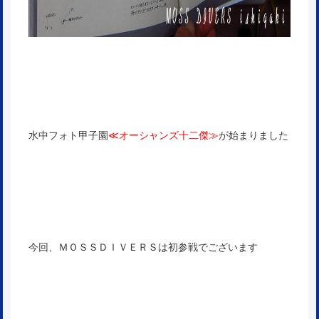
水中フォト甲子園
≪オーシャンズ十二傑≫
が始まりました
今回、ＭＯＳＳＤＩＶＥＲＳは初参戦でございます