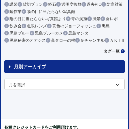
講習
貸切プラン
軽石
透明度抜群
過去PIC
防寒対策
陸作業
陽の目に当たらない写真館
陽の目に当たらない写真館より
青の洞窟
風景
食レポ
飲み会
魚眼レンズ
黄色のジョーフィッシュ
黒島
黒島ブルー
黒島ブルーカメ
黒島マンタ
黒島秘密のオアシス
鼻タローの根
９チャンネル
ＡＫＩⅡ
タグ一覧
月別アーカイブ
各種クレジットカードをご利用頂けます。