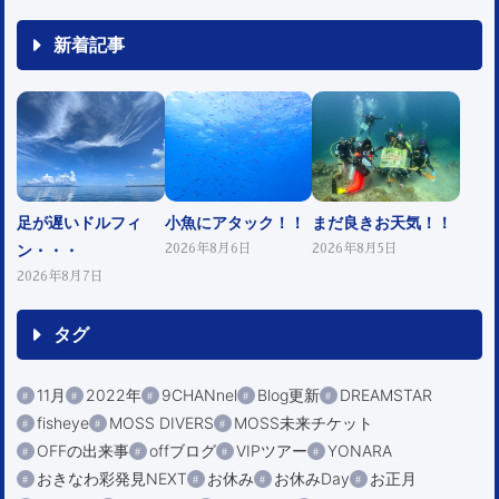
新着記事
足が遅いドルフィ
小魚にアタック！！
まだ良きお天気！！
ン・・・
2026年8月6日
2026年8月5日
2026年8月7日
タグ
11月
2022年
9CHANnel
Blog更新
DREAMSTAR
fisheye
MOSS DIVERS
MOSS未来チケット
OFFの出来事
offブログ
VIPツアー
YONARA
おきなわ彩発見NEXT
お休み
お休みDay
お正月