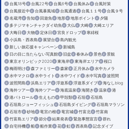
台風18号
台風22号
台風6号
台風休み
台風対策
台風接近中
台風暴風域
台風通過
台風１１号
台風９号
名蔵湾
告知
回遊魚
地形
地形ポイント
夕陽
多テジマキンチャクダイ幼魚
大仏
大崎
大崎エリア
大晦日
大物
定休日
宮良ドロップ
寒緋桜
小浜島・西表島
展望台
島内観光
新しい旅応援キャンペーン
新城島
日の目に当たらない写真館
旧盆
春休み
景色
景観
東京オリンピック2020
東海岸
東海岸エリア
桜口
梅雨明け
森ファミリー
森家
正月休み
水中カメラ
水中マクロ
水中ライト
水中ワイド
水中写真
波照間
波照間島
浜島エリア
浮遊系
浮遊系ダイブ
海なしblog
海外ツアー
海外ツアー
海底温泉
海開き
温泉
港
港パトロール
生えもの
甲殻類
石垣
石垣島
石垣島ジョーフィッシュ
石垣島ダイビング
石垣島マラソン
石垣市
砂地
竜宮の根
竜宮城
竹富北
竹富南
竹富島エリア
節分
結果発表
緊急事態宣言
群れ
自宅待機
船
船作業
花
虹
西表島
記念ダイブ