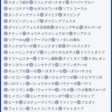
スタッフ紹介
スミレナガハナダイ
スーパーブルー
セソコテグリ
セダカカワハギ
ソフトコーラル
タンクメンテナンス
ダイビグ
ダイビング
ダイビングショップ
ダイビングフェスタ
ダイビングフェスタ石垣島
ダイビング中止
ダルマハゼ
チケット
チョウチョウコショウダイ
チンアナゴ
ツアーblog
ツアーブログ
ツノダシの群れ
テングカワハギ
テンジクダイ群
デバスズメダイ
トレーニングダイブ
トンガリサカタザメ
ドリフトダイブ
ドリームスター
ドローン撮影
ナイトダイブ
ナポレオン
ナンヨウハギ
ニシキテグリ
ニチリンダテハゼ
ネムリブカ
ハゼ
ハタタテハゼ
ハダカハオコゼ
ハナゴンベ
ハナダイ
ハナヒゲウツボ
ハナビラウツボ
ハロウィン
バショウカジキ
バラクーダ
パナリ
パナリマンタ
パフォーマー
パラオ
パラオ龍馬クルーズ
ヒメゴンベ
ヒレナガネジリンボウ
ビッグドロップ
ビーチ
ピカチューウミウシ
ファミリー
フエダイ
フォトコン
フォトコンテスト
フォトダイブ