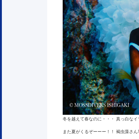
冬を越えて春なのに・・・ 真っ白な
また夏がくるぞーーー！！ 褐虫藻さん