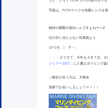
っと、ショップの中でPC作業のモス
写真は、INONマイクロ魚眼レンズを
独特の構図が面白いんですよね〜〜♪
日の目に当たらない写真館より
UPです。( ・∇・)
・・・ さてさて、今年も４月７日、
フェアー2017」
に八重山ダイビング協
ご都合が合う方は、大都会
池袋でお会いしましょう〜！！！