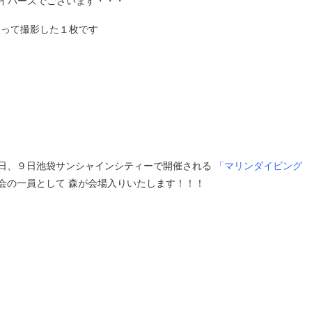
ダイバーズでございます・・・
使って撮影した１枚です
８日、９日池袋サンシャインシティーで開催される
「マリンダイビング
会の一員として 森が会場入りいたします！！！