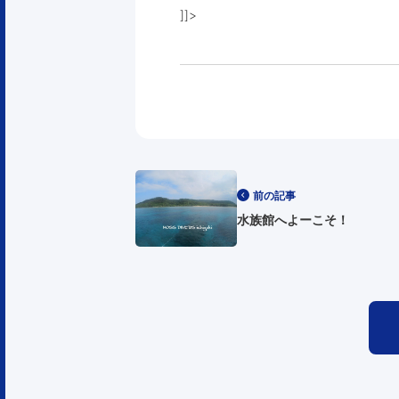
]]>
前の記事
水族館へよーこそ！