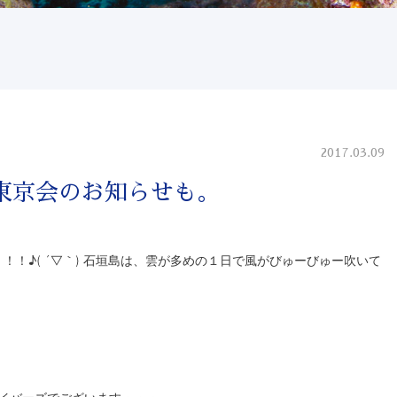
2017.03.09
東京会のお知らせも。
！！♪( ´▽｀) 石垣島は、雲が多めの１日で風がびゅーびゅー吹いて