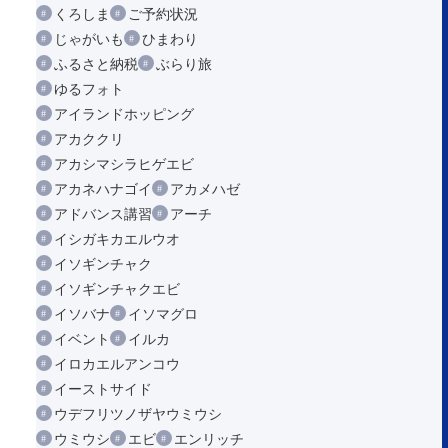
くろしま
ご予約状況
じゃがいも
ひまわり
ふるさと納税
ぶらり旅
ゆるフォト
アイランドホッピング
アカククリ
アカシマシラヒゲエビ
アカネハナゴイ
アカメハゼ
アドバンス講習
アーチ
イシガキカエルウオ
イソギンチャク
イソギンチャクエビ
イソバナ
イソマグロ
イベント
イルカ
イロカエルアンコウ
イーストサイド
ウデフリツノザヤウミウシ
ウミウシ
エビ
エンリッチ