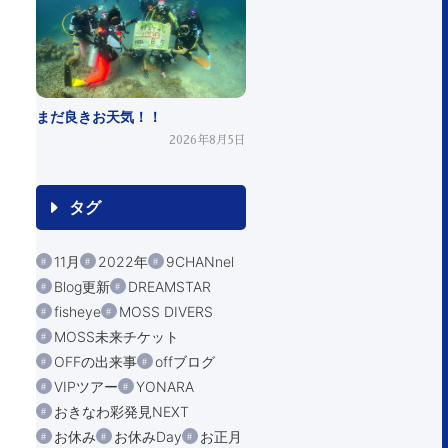
まだ良きお天気！！
2026年8月5日
タグ
11月
2022年
9CHANnel
Blog更新
DREAMSTAR
fisheye
MOSS DIVERS
MOSS未来チケット
OFFの出来事
offブログ
VIPツアー
YONARA
おきなわ彩発見NEXT
お休み
お休みDay
お正月