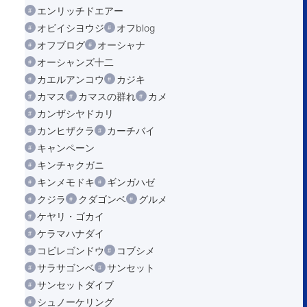
エンリッチドエアー
オビイシヨウジ
オフblog
オフブログ
オーシャナ
オーシャンズ十二
カエルアンコウ
カジキ
カマス
カマスの群れ
カメ
カンザシヤドカリ
カンヒザクラ
カーチバイ
キャンペーン
キンチャクガニ
キンメモドキ
ギンガハゼ
クジラ
クダゴンベ
グルメ
ケヤリ・ゴカイ
ケラマハナダイ
コビレゴンドウ
コブシメ
サラサゴンベ
サンセット
サンセットダイブ
シュノーケリング