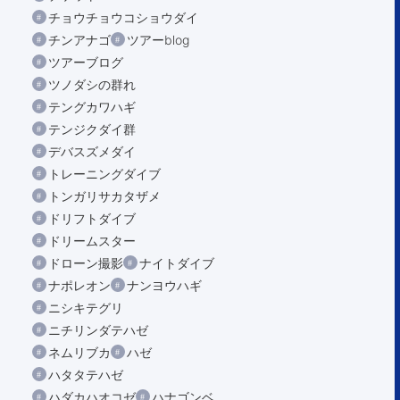
チョウチョウコショウダイ
チンアナゴ
ツアーblog
ツアーブログ
ツノダシの群れ
テングカワハギ
テンジクダイ群
デバスズメダイ
トレーニングダイブ
トンガリサカタザメ
ドリフトダイブ
ドリームスター
ドローン撮影
ナイトダイブ
ナポレオン
ナンヨウハギ
ニシキテグリ
ニチリンダテハゼ
ネムリブカ
ハゼ
ハタタテハゼ
ハダカハオコゼ
ハナゴンベ