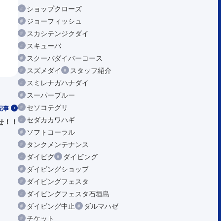
ショップクローズ
ジョーフィッシュ
スカシテンジクダイ
スキューバ
スクーバダイバーコース
スズメダイ
スタッフ紹介
スミレナガハナダイ
スーパーブルー
セソコテグリ
記事
セダカカワハギ
せ！！
ソフトコーラル
タンクメンテナンス
ダイビグ
ダイビング
ダイビングショップ
ダイビングフェスタ
ダイビングフェスタ石垣島
ダイビング中止
ダルマハゼ
チケット