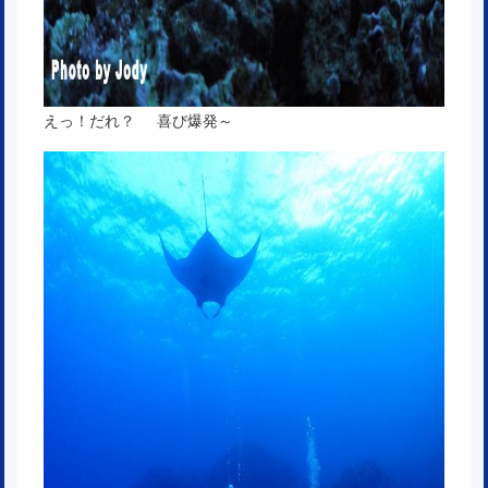
えっ！だれ？ 喜び爆発～