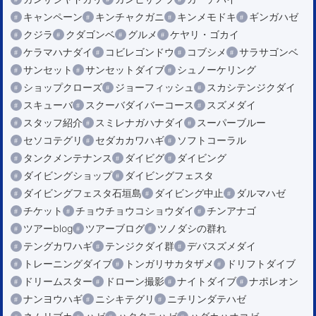
キャンペーン
キンチャクガニ
キンメモドキ
ギンガハゼ
クジラ
クダゴンベ
グルメ
ケヤリ・ゴカイ
ケラマハナダイ
コビレゴンドウ
コブシメ
サラサゴンベ
サンセット
サンセットダイブ
シュノーケリング
ショップクローズ
ジョーフィッシュ
スカシテンジクダイ
スキューバ
スクーバダイバーコース
スズメダイ
スタッフ紹介
スミレナガハナダイ
スーパーブルー
セソコテグリ
セダカカワハギ
ソフトコーラル
タンクメンテナンス
ダイビグ
ダイビング
ダイビングショップ
ダイビングフェスタ
ダイビングフェスタ石垣島
ダイビング中止
ダルマハゼ
チケット
チョウチョウコショウダイ
チンアナゴ
ツアーblog
ツアーブログ
ツノダシの群れ
テングカワハギ
テンジクダイ群
デバスズメダイ
トレーニングダイブ
トンガリサカタザメ
ドリフトダイブ
ドリームスター
ドローン撮影
ナイトダイブ
ナポレオン
ナンヨウハギ
ニシキテグリ
ニチリンダテハゼ