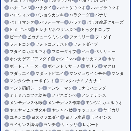
ネムリブカ
ハゼ
ハタタテハゼ
ハダカハオコゼ
ハナゴンベ
ハナダイ
ハナヒゲウツボ
ハナビラウツボ
ハロウィン
バショウカジキ
バラクーダ
パナリ
パナリマンタ
パフォーマー
パラオ
パラオ龍馬クルーズ
ヒメゴンベ
ヒレナガネジリンボウ
ビッグドロップ
ビーチ
ピカチューウミウシ
ファミリー
フエダイ
フォトコン
フォトコンテスト
フォトダイブ
フタイロカエルウオ
フローダイブ
ベラ
ペリリュー
ホシカゲアゴアマダイ
ホシゴンべ
ホソカマス
ホヤ
ボートチャーター
ポイントリサーチ
ポリプ
マクロ
マダラエイ
マダラトビエイ
マンジュウイシモチ
マンタ
マンタシティーポイント
マンタハナミノカサゴ
マンタ摂餌シーン
マンツーマン
ミナミハコフグ
ミナミハコフグ幼魚
メガネゴンベ
メンテナンス
メンテナンス休暇
メンテナンス作業
モンツキカエルウオ
ヤエヤマヒメボタル
ヤシャハゼ
ヤッコエイ
ヤドカリ
ユキンコ
ヨスジフエダイ
ヨナラ水道
ライセンス
ライセンス講習
ランチ
リトクリ
レポート