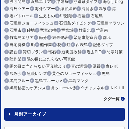
波照間島
浜島エリア
浮遊系
浮遊系ダイブ
海なしblog
海外ツアー
海外ツアー
海底温泉
海開き
温泉
港
港パトロール
生えもの
甲殻類
石垣
石垣島
石垣島ジョーフィッシュ
石垣島ダイビング
石垣島マラソン
石垣市
砂地
竜宮の根
竜宮城
竹富北
竹富南
竹富島エリア
節分
結果発表
緊急事態宣言
群れ
自宅待機
船
船作業
花
虹
西表島
記念ダイブ
講習
貸切プラン
軽石
透明度抜群
過去PIC
防寒対策
陸作業
陽の目に当たらない写真館
陽の目に当たらない写真館より
青の洞窟
風景
食レポ
飲み会
魚眼レンズ
黄色のジョーフィッシュ
黒島
黒島ブルー
黒島ブルーカメ
黒島マンタ
黒島秘密のオアシス
鼻タローの根
９チャンネル
ＡＫＩⅡ
タグ一覧
月別アーカイブ