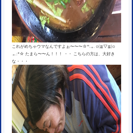
これがめちゃウマなんですよぉ〜〜〜☆*:.｡. o(≧▽≦)o
.｡.:*☆ たまら〜〜ん！！！ ・・ こちらの方は、大好き
な・・・