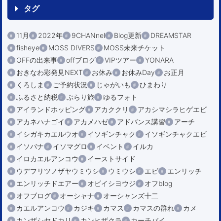
タグ
11月
2022年
9CHANnel
Blog更新
DREAMSTAR
fisheye
MOSS DIVERS
MOSS未来チケット
OFFの出来事
offブログ
VIPツアー
YONARA
おきなわ彩発見NEXT
お休み
お休みDay
お正月
くろしま
ご予約状況
じゃがいも
ひまわり
ふるさと納税
ぶらり旅
ゆるフォト
アイランドホッピング
アカククリ
アカシマシラヒゲエビ
アカネハナゴイ
アカメハゼ
アドバンス講習
アーチ
イシガキカエルウオ
イソギンチャク
イソギンチャクエビ
イソバナ
イソマグロ
イベント
イルカ
イロカエルアンコウ
イーストサイド
ウデフリツノザヤウミウシ
ウミウシ
エビ
エンリッチ
エンリッチドエアー
オビイシヨウジ
オフblog
オフブログ
オーシャナ
オーシャンズ十二
カエルアンコウ
カジキ
カマス
カマスの群れ
カメ
カンザシヤドカリ
カンヒザクラ
カーチバイ