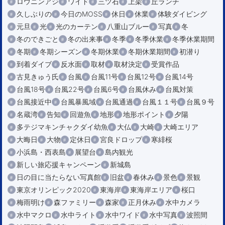
ロウニンアジ
ワイド
三ツ石
上架
丘ランチ
久しぶりの
今日のMOSS
休日
休業
体験ダイビング
元旦
光
光のカーテン
八重山ブルー
写真
冬
冬のできごと
冬の出来事
冬季
冬季休業
冬季休業期間
冬期
冬期シーズン
冬期休業
冬期休業期間
初潜り
到着ダイブ
反水面
取材
取材決定
受賞作品
古見きゅう氏
台風
台風11号
台風12号
台風14号
台風18号
台風22号
台風6号
台風休み
台風対策
台風接近中
台風暴風域
台風通過
台風１１号
台風９号
名蔵湾
告知
回遊魚
地形
地形ポイント
夕陽
多テジマキンチャクダイ幼魚
大仏
大崎
大崎エリア
大晦日
大物
定休日
宮良ドロップ
寒緋桜
小浜島・西表島
展望台
島内観光
新しい旅応援キャンペーン
新城島
日の目に当たらない写真館
旧盆
春休み
景色
景観
東京オリンピック2020
東海岸
東海岸エリア
桜口
梅雨明け
森ファミリー
森家
正月休み
水中カメラ
水中マクロ
水中ライト
水中ワイド
水中写真
波照間